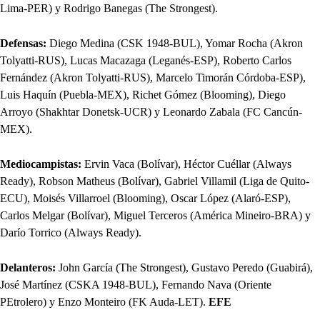
Lima-PER) y Rodrigo Banegas (The Strongest).
Defensas:
Diego Medina (CSK 1948-BUL), Yomar Rocha (Akron
Tolyatti-RUS), Lucas Macazaga (Leganés-ESP), Roberto Carlos
Fernández (Akron Tolyatti-RUS), Marcelo Timorán Córdoba-ESP),
Luis Haquín (Puebla-MEX), Richet Gómez (Blooming), Diego
Arroyo (Shakhtar Donetsk-UCR) y Leonardo Zabala (FC Cancún-
MEX).
Mediocampistas:
Ervin Vaca (Bolívar), Héctor Cuéllar (Always
Ready), Robson Matheus (Bolívar), Gabriel Villamil (Liga de Quito-
ECU), Moisés Villarroel (Blooming), Oscar López (Alaró-ESP),
Carlos Melgar (Bolívar), Miguel Terceros (América Mineiro-BRA) y
Darío Torrico (Always Ready).
Delanteros:
John García (The Strongest), Gustavo Peredo (Guabirá),
José Martínez (CSKA 1948-BUL), Fernando Nava (Oriente
PEtrolero) y Enzo Monteiro (FK Auda-LET).
EFE