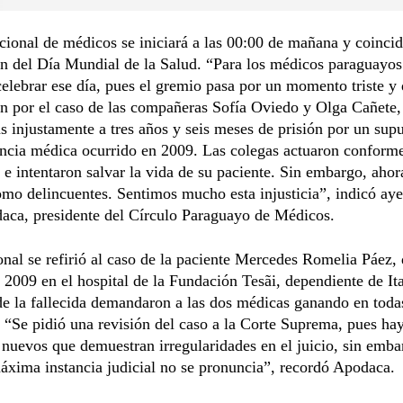
cional de médicos se iniciará a las 00:00 de mañana y coincid
n del Día Mundial de la Salud. “Para los médicos paraguayos
elebrar ese día, pues el gremio pasa por un momento triste y
n por el caso de las compañeras Sofía Oviedo y Olga Cañete,
 injustamente a tres años y seis meses de prisión por un sup
ncia médica ocurrido en 2009. Las colegas actuaron conforme
 e intentaron salvar la vida de su paciente. Sin embargo, ahor
omo delincuentes. Sentimos mucho esta injusticia”, indicó aye
aca, presidente del Círculo Paraguayo de Médicos.
onal se refirió al caso de la paciente Mercedes Romelia Páez,
n 2009 en el hospital de la Fundación Tesãi, dependiente de It
de la fallecida demandaron a las dos médicas ganando en toda
. “Se pidió una revisión del caso a la Corte Suprema, pues ha
nuevos que demuestran irregularidades en el juicio, sin emba
áxima instancia judicial no se pronuncia”, recordó Apodaca.