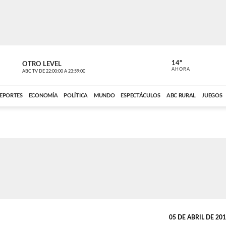
14º
OTRO LEVEL
MÚSICA PA
AHORA
ABC TV
DE
22:00:00
A
23:59:00
ABC CARDINAL 
EPORTES
ECONOMÍA
POLÍTICA
MUNDO
ESPECTÁCULOS
ABC RURAL
JUEGOS
05 DE ABRIL DE 2016