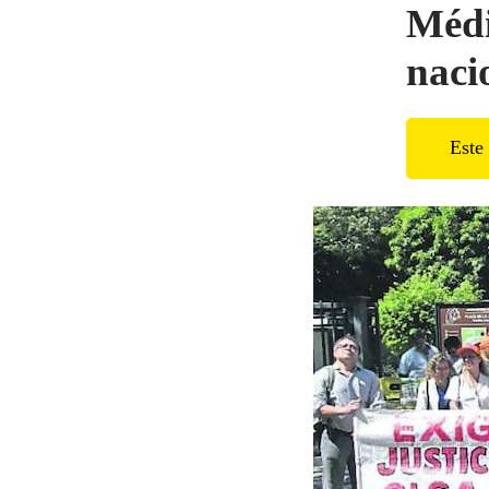
Médi
naci
Este 