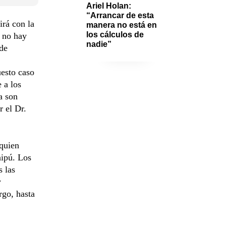
Ariel Holan: 
“Arrancar de esta 
irá con la
manera no está en 
los cálculos de 
 no hay
nadie”
 de
uesto caso
 a los
a son
r el Dr.
 quien
aipú. Los
s las
y
rgo, hasta