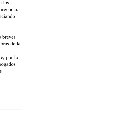
n los
urgencia.
unciando
s breves
oras de la
e, por lo
abogados
s