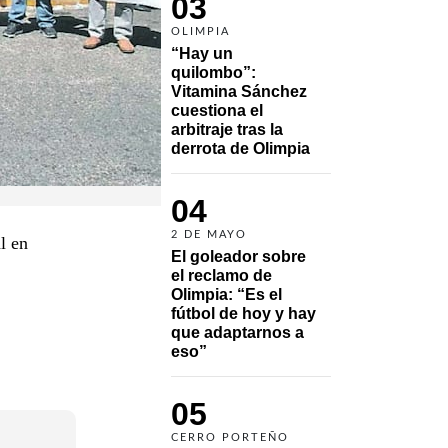
03
OLIMPIA
“Hay un 
quilombo”: 
Vitamina Sánchez 
cuestiona el 
arbitraje tras la 
derrota de Olimpia
04
2 DE MAYO
l en
El goleador sobre 
el reclamo de 
Olimpia: “Es el 
fútbol de hoy y hay 
que adaptarnos a 
eso”
05
CERRO PORTEÑO