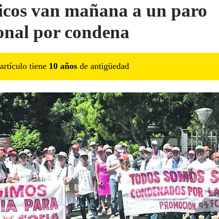
cos van mañana a un paro
onal por condena
artículo tiene
10
año
s
de antigüedad