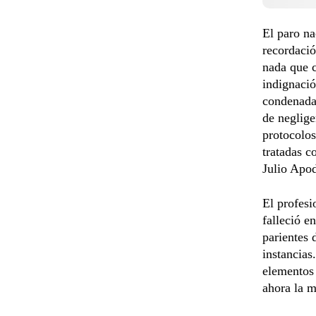
El paro na
recordació
nada que c
indignació
condenadas
de neglige
protocolos
tratadas c
Julio Apod
El profesi
falleció e
parientes 
instancias
elementos 
ahora la m