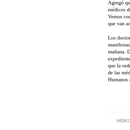
Agregó qu
médicos de
Vemos con 
que van ad
Los doctor
manifestac
mañana. D
expediente
que la or
de las mé
Humanos an
MÉDIC