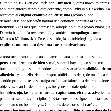
Culture
, de 1981 (en coautoría con
Lumsden
) y otros libros, mientras
se suman autores afines a esta corriente, como
Trivers
o
Dawkins
. La
respuesta al
enigma evolutivo del altruismo
(¿cómo puede
desarrollarse por selección natural una conducta contraria al éxito
individual?) es más que interesante, aunque no nueva (como vimos, ya
Darwin habló de la reciprocidad, y también
antropólogos como
Mauss o Malinowski
). En este sentido, la sociobiología ayuda a
explicar conductas –o desenmascarar motivaciones–
.
Ahora bien, esto no dice absolutamente nada sobre si tiene sentido
pensar en términos de bien y mal
, sobre si hay algo en sí mismo
bueno o malo y ni siquiera sobre si cabe descartar
la posibilidad de un
albedrío
–y, con ello, de una responsabilidad, es decir, de una ética en
sentido propio– que se sustraiga total o parcialmente a determinaciones
objetivas, sean las de la biología, los genes o cualesquiera otras
(
también, ojo, las de la cultura, el capitalismo, etcétera
: advertencia
para otros sectores y disciplinas). Estas cuestiones siguen intactas, las
entiendan o no los biólogos. Contra los defensores del
carácter
progresivo (entendido, y a veces sobreentendido, como valor) de la