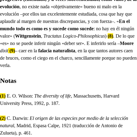
evolución
, no existe nada «objetivamente» bueno ni malo en la
evolución –por ellos tan excelentemente estudiada, cosa que hay que
aplaudir al margen de nuestras discrepancias, y con fuerza–. «
En el
mundo todo es como es y sucede como sucede
: no hay en él ningún
valor» (
Wittgenstein
,
Tractatus Logico-Philosophicus
)
(8)
. De lo que
«es» no se puede inferir ningún «deber ser». E inferirlo sería –
Moore
dixit
(9)
– caer en la
falacia naturalista
, en la que tantos autores caen
de bruces, como el ciego en el charco, sencillamente porque no pueden
verla.
Notas
(1)
E. O. Wilson:
The diversity of life
, Massachusetts, Harvard
University Press, 1992, p. 187.
(2)
C. Darwin:
El origen de las especies por medio de la selección
natural
, Madrid, Espasa Calpe, 1921 (traducción de Antonio de
Zulueta), p. 461.