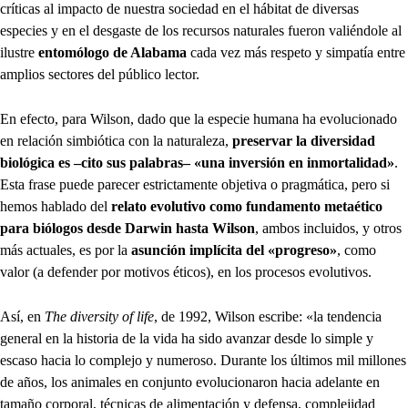
críticas al impacto de nuestra sociedad en el hábitat de diversas
especies y en el desgaste de los recursos naturales fueron valiéndole al
ilustre
entomólogo de Alabama
cada vez más respeto y simpatía entre
amplios sectores del público lector.
En efecto, para Wilson, dado que la especie humana ha evolucionado
en relación simbiótica con la naturaleza,
preservar la diversidad
biológica es –cito sus palabras– «una inversión en inmortalidad»
.
Esta frase puede parecer estrictamente objetiva o pragmática, pero si
hemos hablado del
relato evolutivo como fundamento metaético
para biólogos desde Darwin hasta Wilson
, ambos incluidos, y otros
más actuales, es por la
asunción implícita del «progreso»
, como
valor (a defender por motivos éticos), en los procesos evolutivos.
Así, en
The diversity of life
, de 1992, Wilson escribe: «la tendencia
general en la historia de la vida ha sido avanzar desde lo simple y
escaso hacia lo complejo y numeroso. Durante los últimos mil millones
de años, los animales en conjunto evolucionaron hacia adelante en
tamaño corporal, técnicas de alimentación y defensa, complejidad