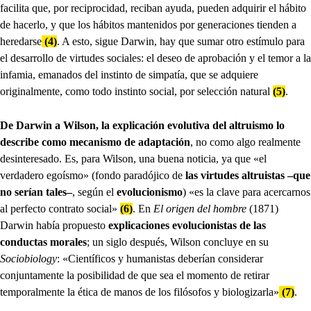
facilita que, por reciprocidad, reciban ayuda, pueden adquirir el hábito
de hacerlo, y que los hábitos mantenidos por generaciones tienden a
heredarse
(4)
. A esto, sigue Darwin, hay que sumar otro estímulo para
el desarrollo de virtudes sociales: el deseo de aprobación y el temor a la
infamia, emanados del instinto de simpatía, que se adquiere
originalmente, como todo instinto social, por selección natural
(5)
.
De Darwin a Wilson, la explicación evolutiva del altruismo lo
describe como mecanismo de adaptación
, no como algo realmente
desinteresado. Es, para Wilson, una buena noticia, ya que «el
verdadero egoísmo» (fondo paradójico de
las virtudes altruistas –que
no serían tales–
, según el
evolucionismo
) «es la clave para acercarnos
al perfecto contrato social»
(6)
. En
El origen del hombre
(1871)
Darwin había propuesto
explicaciones evolucionistas de las
conductas morales
; un siglo después, Wilson concluye en su
Sociobiology
: «Científicos y humanistas deberían considerar
conjuntamente la posibilidad de que sea el momento de retirar
temporalmente la ética de manos de los filósofos y biologizarla»
(7)
.