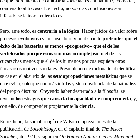
de que todo intento de cambiar la sociedad es antinatural y, como tal,
condenado al fracaso. De hecho, no solo las conclusiones son
infalsables: la teoría entera lo es.
Pero, ante todo, es
contraria a la lógica
. Hacer juicios de valor sobre
procesos evolutivos es un sinsentido, y un disparate
pretender que el
éxito de las bacterias es menos «progresivo» que el de los
vertebrados porque estos son más «complejos»
, o el de las
cucarachas menos que el de los humanos por cualesquiera otros
fantasiosos motivos similares. Presumiendo de racionalidad científica,
se cae en el absurdo de las
seudoproposiciones metafísicas
que se
dice evitar, solo que con más ínfulas y sin consciencia de la naturaleza
del propio discurso. Creyendo haber desterrado a la filosofía, se
revelan
los estragos que causa la incapacidad de comprenderla
, y,
con ello, de comprender propiamente
la ciencia
.
En realidad, la sociobiología de Wilson empieza antes de la
publicación de
Sociobiology
, en el capítulo final de
The Insect
Societies
, de 1971, y sigue en
On Human Nature, Genes, Mind and