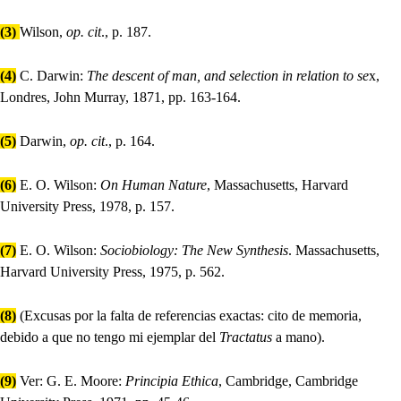
(3)
Wilson,
op. cit
., p. 187.
(4)
C. Darwin:
The descent of man, and selection in relation to se
x,
Londres, John Murray, 1871, pp. 163-164.
(5)
Darwin,
op. cit
., p. 164.
(6)
E. O. Wilson:
On Human Nature
, Massachusetts, Harvard
University Press, 1978, p. 157.
(7)
E. O. Wilson:
Sociobiology: The New Synthesis
. Massachusetts,
Harvard University Press, 1975, p. 562.
(8)
(Excusas por la falta de referencias exactas: cito de memoria,
debido a que no tengo mi ejemplar del
Tractatus
a mano).
(9)
Ver: G. E. Moore:
Principia Ethica
, Cambridge, Cambridge