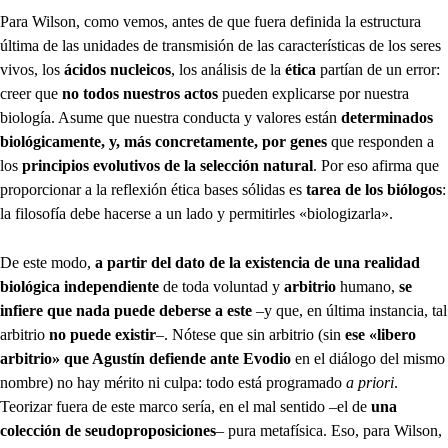
Para Wilson, como vemos, antes de que fuera definida la estructura
última de las unidades de transmisión de las características de los seres
vivos, los
ácidos nucleicos
, los análisis de la
ética
partían de un error:
creer que
no todos nuestros actos
pueden explicarse por nuestra
biología. Asume que nuestra conducta y valores están
determinados
biológicamente, y, más concretamente, por genes
que responden a
los
principios evolutivos de la selección natural
. Por eso afirma que
proporcionar a la reflexión ética bases sólidas es
tarea de los biólogos
:
la filosofía debe hacerse a un lado y permitirles «biologizarla».
De este modo,
a partir del dato de la existencia de una realidad
biológica independiente
de toda voluntad y
arbitrio
humano,
se
infiere que nada puede deberse a este
–y que, en última instancia, tal
arbitrio
no puede existir
–. Nótese que sin arbitrio (sin
ese «libero
arbitrio» que Agustín defiende ante Evodio
en el diálogo del mismo
nombre) no hay mérito ni culpa: todo está programado
a priori
.
Teorizar fuera de este marco sería, en el mal sentido –el de
una
colección de seudoproposiciones
– pura metafísica. Eso, para Wilson,