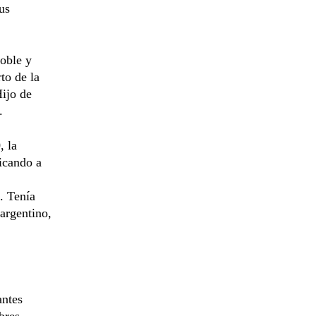
us
noble y
to de la
ijo de
.
, la
ficando a
. Tenía
argentino,
antes
bres,