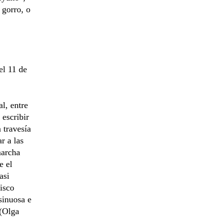
 gorro, o
el 11 de
l, entre
escribir
 travesía
r a las
marcha
e el
asi
isco
sinuosa e
 (Olga