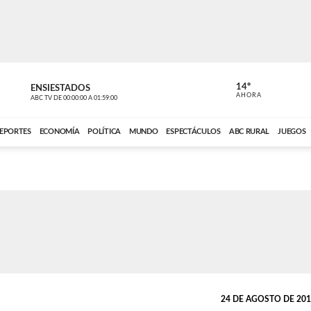
14º
ENSIESTADOS
VOCES DEL
AHORA
ABC TV
DE
00:00:00
A
01:59:00
ABC CARDINAL 
EPORTES
ECONOMÍA
POLÍTICA
MUNDO
ESPECTÁCULOS
ABC RURAL
JUEGOS
24 DE AGOSTO DE 2013