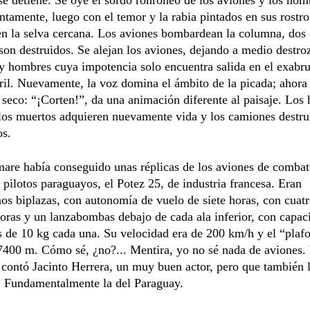
ntamente, luego con el temor y la rabia pintados en sus rostro
en la selva cercana. Los aviones bombardean la columna, dos
son destruidos. Se alejan los aviones, dejando a medio destro
y hombres cuya impotencia solo encuentra salida en el exabr
iril. Nuevamente, la voz domina el ámbito de la picada; ahora
 seco: “¡Corten!”, da una animación diferente al paisaje. Los 
los muertos adquieren nuevamente vida y los camiones destru
os.
are había conseguido unas réplicas de los aviones de combat
 pilotos paraguayos, el Potez 25, de industria francesa. Eran
os biplazas, con autonomía de vuelo de siete horas, con cuat
oras y un lanzabombas debajo de cada ala inferior, con capac
 de 10 kg cada una. Su velocidad era de 200 km/h y el “plaf
7400 m. Cómo sé, ¿no?... Mentira, yo no sé nada de aviones.
 contó Jacinto Herrera, un muy buen actor, pero que también 
a. Fundamentalmente la del Paraguay.