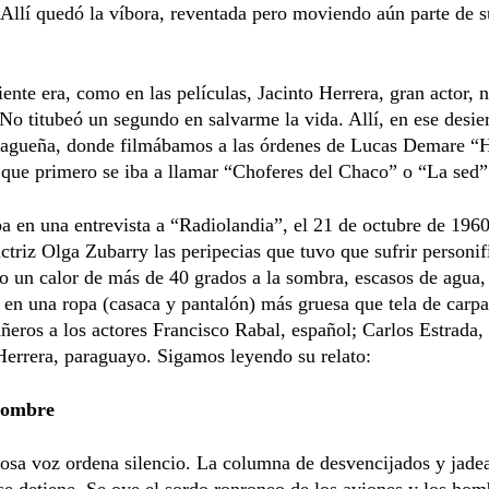
 Allí quedó la víbora, reventada pero moviendo aún parte de s
.
iente era, como en las películas, Jacinto Herrera, gran actor, 
No titubeó un segundo en salvarme la vida. Allí, en ese desier
tiagueña, donde filmábamos a las órdenes de Lucas Demare “H
que primero se iba a llamar “Choferes del Chaco” o “La sed”
a en una entrevista a “Radiolandia”, el 21 de octubre de 1960
actriz Olga Zubarry las peripecias que tuvo que sufrir personi
jo un calor de más de 40 grados a la sombra, escasos de agua,
en una ropa (casaca y pantalón) más gruesa que tela de carpa
eros a los actores Francisco Rabal, español; Carlos Estrada, 
Herrera, paraguayo. Sigamos leyendo su relato:
Hombre
osa voz ordena silencio. La columna de desvencijados y jade
e detiene. Se oye el sordo ronroneo de los aviones y los hom