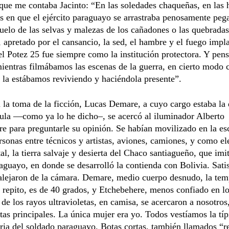
ue me contaba Jacinto: “En las soledades chaqueñas, en las 
s en que el ejército paraguayo se arrastraba penosamente peg
uelo de las selvas y malezas de los cañadones o las quebradas
, apretado por el cansancio, la sed, el hambre y el fuego impl
l Potez 25 fue siempre como la institución protectora. Y pen
ientras filmábamos las escenas de la guerra, en cierto modo c
 la estábamos reviviendo y haciéndola presente”.
la toma de la ficción, Lucas Demare, a cuyo cargo estaba la 
cula —como ya lo he dicho–, se acercó al iluminador Alberto
e para preguntarle su opinión. Se habían movilizado en la e
rsonas entre técnicos y artistas, aviones, camiones, y como e
l, la tierra salvaje y desierta del Chaco santiagueño, que imit
guayo, en donde se desarrolló la contienda con Bolivia. Sati
alejaron de la cámara. Demare, medio cuerpo desnudo, la tem
 repito, es de 40 grados, y Etchebehere, menos confiado en l
 de los rayos ultravioletas, en camisa, se acercaron a nosotros,
tas principales. La única mujer era yo. Todos vestíamos la típ
ia del soldado paraguayo. Botas cortas, también llamados “r