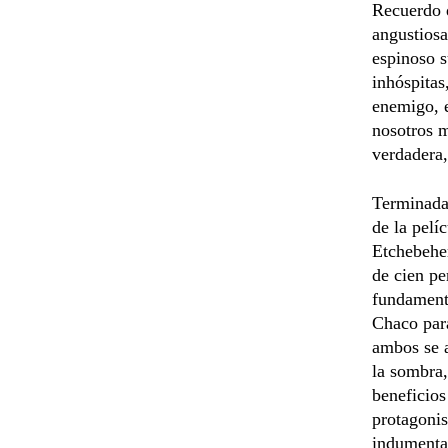
Recuerdo q
angustiosa
espinoso s
inhóspitas
enemigo, e
nosotros m
verdadera,
Terminada 
de la pelí
Etchebeher
de cien pe
fundamenta
Chaco para
ambos se 
la sombra,
beneficios
protagonis
indumentar