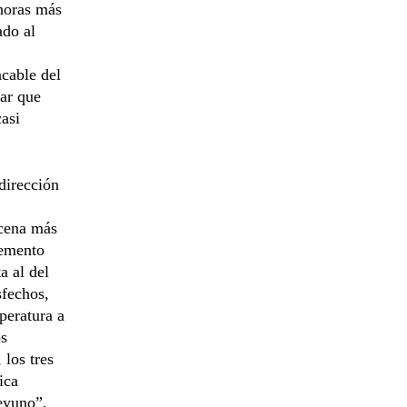
horas más
ado al
acable del
sar que
asi
dirección
scena más
lemento
a al del
sfechos,
peratura a
os
 los tres
ica
eyuno”,