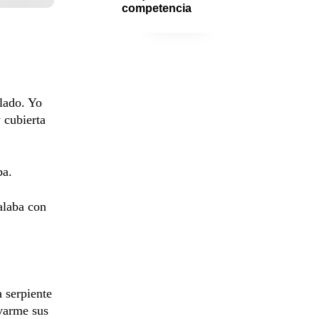
competencia
 lado. Yo
 cubierta
ba.
alaba con
 serpiente
avarme sus