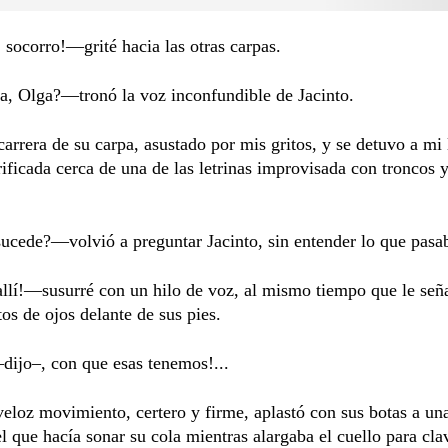
 socorro!—grité hacia las otras carpas.
a, Olga?—tronó la voz inconfundible de Jacinto.
 carrera de su carpa, asustado por mis gritos, y se detuvo a mi
rificada cerca de una de las letrinas improvisada con troncos y
ucede?—volvió a preguntar Jacinto, sin entender lo que pasa
llí!—susurré con un hilo de voz, al mismo tiempo que le señ
s de ojos delante de sus pies.
ijo–, con que esas tenemos!...
eloz movimiento, certero y firme, aplastó con sus botas a una
l que hacía sonar su cola mientras alargaba el cuello para cl