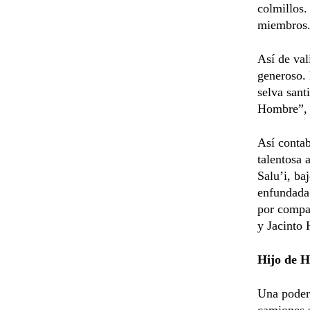
colmillos.
miembros
Así de val
generoso. 
selva san
Hombre”, 
Así contab
talentosa 
Salu’i, ba
enfundada 
por compañ
y Jacinto 
Hijo de 
Una poder
camiones s