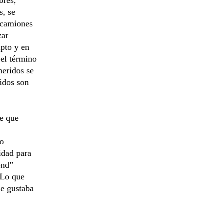
s, se
 camiones
zar
upto y en
 el término
heridos se
idos son
e que
ro
idad para
ond”
 Lo que
le gustaba