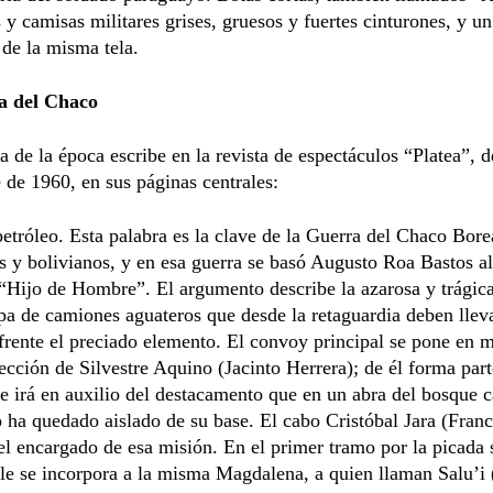
 y camisas militares grises, gruesos y fuertes cinturones, y un
de la misma tela.
a del Chaco
a de la época escribe en la revista de espectáculos “Platea”, d
de 1960, en sus páginas centrales:
petróleo. Esta palabra es la clave de la Guerra del Chaco Borea
 y bolivianos, y en esa guerra se basó Augusto Roa Bastos al 
“Hijo de Hombre”. El argumento describe la azarosa y trágica
pa de camiones aguateros que desde la retaguardia deben lleva
 frente el preciado elemento. El convoy principal se pone en 
rección de Silvestre Aquino (Jacinto Herrera); de él forma part
 irá en auxilio del destacamento que en un abra del bosque c
o ha quedado aislado de su base. El cabo Cristóbal Jara (Franc
el encargado de esa misión. En el primer tramo por la picada 
ble se incorpora a la misma Magdalena, a quien llaman Salu’i