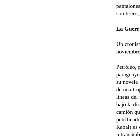
pantalones
sombrero, 
La Guerr
Un cronist
noviembre 
Petróleo, 
paraguayos
su novela 
de una tro
líneas del
bajo la di
camión que
petrificad
Rabal) es 
intransita