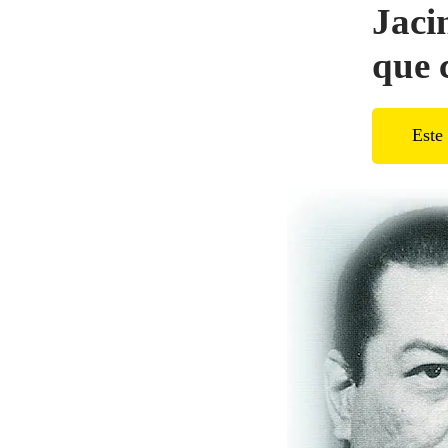
Jaci
que 
Este 