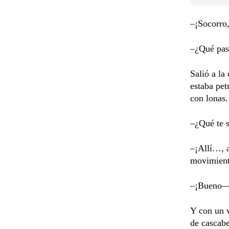
–¡Socorro,
–¿Qué pas
Salió a la
estaba pet
con lonas.
–¿Qué te s
–¡Allí…, a
movimiento
–¡Bueno—d
Y con un v
de cascabe