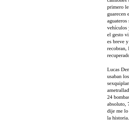
primero le
guarecen 
aguateros 
vehículos 
el gesto v
es breve y
recobran, 
recuperad
Lucas Dem
usaban los
sexquiplan
ametrallad
24 bombas
absoluto, 
dije me lo
la histori