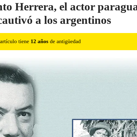
nto Herrera, el actor paragu
cautivó a los argentinos
artículo tiene
12
año
s
de antigüedad