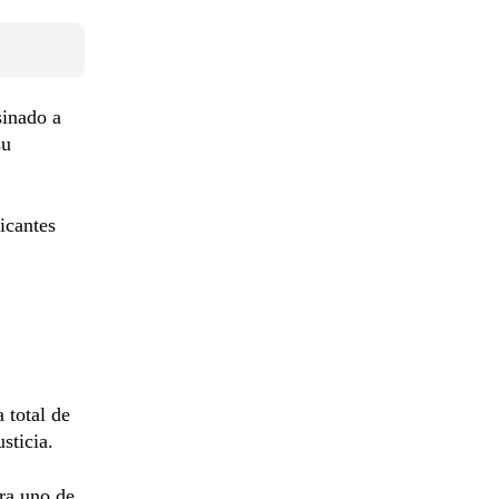
sinado a
su
icantes
 total de
sticia.
ra uno de