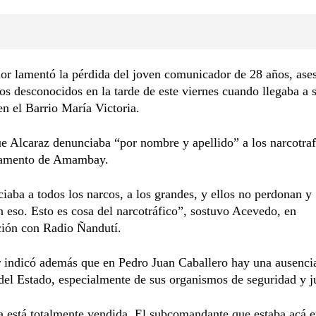
dor lamentó la pérdida del joven comunicador de 28 años, ase
dos desconocidos en la tarde de este viernes cuando llegaba a 
en el Barrio María Victoria.
 Alcaraz denunciaba “por nombre y apellido” a los narcotraf
tamento de Amambay.
iaba a todos los narcos, a los grandes, y ellos no perdonan y
 eso. Esto es cosa del narcotráfico”, sostuvo Acevedo, en
ión con Radio Ñandutí.
 indicó además que en Pedro Juan Caballero hay una ausencia
del Estado, especialmente de sus organismos de seguridad y ju
a está totalmente vendida. El subcomandante que estaba acá e