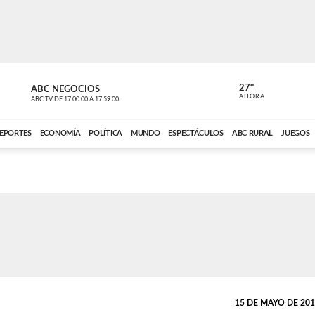
27º
ABC NEGOCIOS
ANCHO PER
AHORA
ABC TV
DE
17:00:00
A
17:59:00
ABC CARDINAL 
EPORTES
ECONOMÍA
POLÍTICA
MUNDO
ESPECTÁCULOS
ABC RURAL
JUEGOS
15 DE MAYO DE 2014