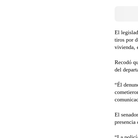
El legisla
tiros por 
vivienda, 
Recodó que
del depar
“Él denunc
cometieron
comunicac
El senador
presencia 
“La policí