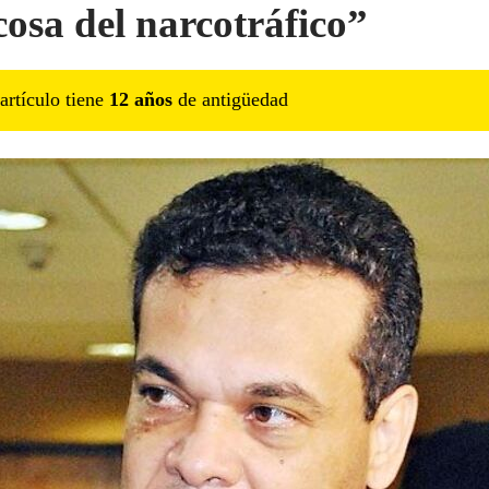
cosa del narcotráfico”
artículo tiene
12
año
s
de antigüedad