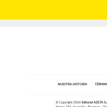
NUESTRA HISTORIA
TÉRMIN
© Copyright
2026
Editorial AZETA S.
Yegros 745, Asunción - Paraguay - Te