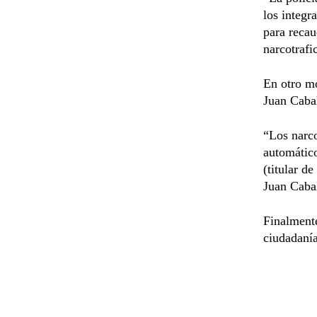
los integr
para recau
narcotrafi
En otro mo
Juan Cabal
“Los narco
automático
(titular d
Juan Caba
Finalmente
ciudadanía