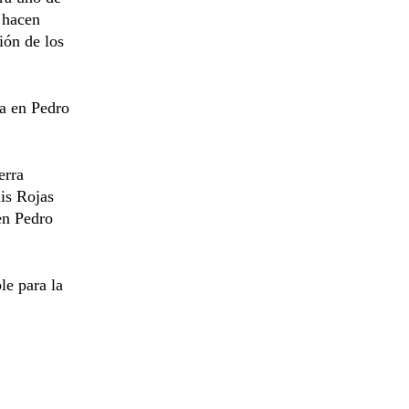
o hacen
ión de los
da en Pedro
erra
uis Rojas
en Pedro
le para la