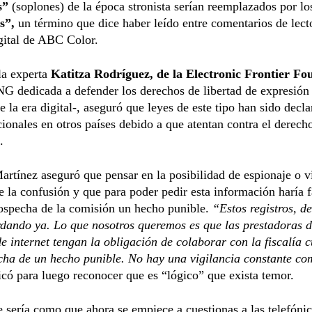
s”
(soplones) de la época stronista serían reemplazados por lo
s”,
un término que dice haber leído entre comentarios de lecto
gital de ABC Color.
la experta
Katitza Rodríguez, de la Electronic Frontier Fo
NG dedicada a defender los derechos de libertad de expresión 
e la era digital-, aseguró que leyes de este tipo han sido decl
cionales en otros países debido a que atentan contra el derecho
.
Martínez aseguró que pensar en la posibilidad de espionaje o v
e la confusión y que para poder pedir esta información haría f
sospecha de la comisión un hecho punible.
“Estos registros, d
dando ya. Lo que nosotros queremos es que las prestadoras 
de internet tengan la obligación de colaborar con la fiscalía
cha de un hecho punible. No hay una vigilancia constante co
dicó para luego reconocer que es “lógico” que exista temor.
 sería como que ahora se empiece a cuestionas a las telefónic