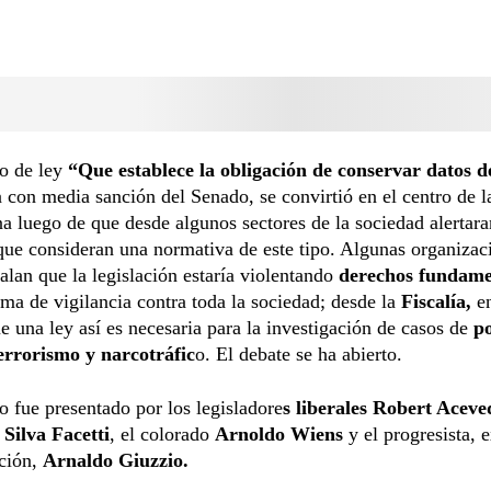
to de ley
“Que establece la obligación de conservar datos de
 con media sanción del Senado, se convirtió en el centro de 
a luego de que desde algunos sectores de la sociedad alertara
que consideran una normativa de este tipo. Algunas organizac
ñalan que la legislación estaría violentando
derechos fundame
rma de vigilancia contra toda la sociedad; desde la
Fiscalía,
en
e una ley así es necesaria para la investigación de casos de
p
terrorismo y narcotráfic
o. El debate se ha abierto.
o fue presentado por los legisladore
s liberales Robert Aceve
Silva Facetti
, el colorado
Arnoldo Wiens
y el progresista, e
pción,
Arnaldo Giuzzio.