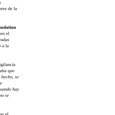
s
res de la
undation
en el
aradas
 a la
igilancia
alta que
e hecho, se
de
 cuando hay
mo se
as el