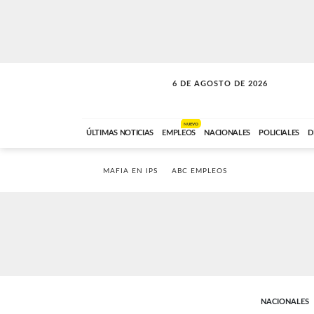
6 DE AGOSTO DE 2026
A DE LA TARDE
ABC FM
12:00 A 14:59
NUEVO
ÚLTIMAS NOTICIAS
EMPLEOS
NACIONALES
POLICIALES
D
MAFIA EN IPS
ABC EMPLEOS
NACIONALES