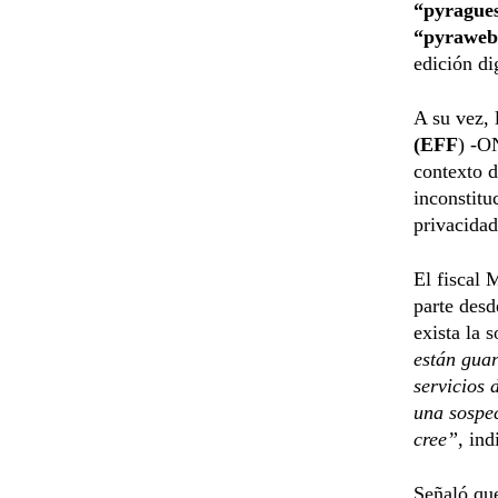
“pyrague
“pyraweb
edición di
A su vez, 
(EFF
) -O
contexto d
inconstitu
privacidad
El fiscal 
parte desd
exista la 
están guar
servicios 
una sospe
cree”
, in
Señaló que