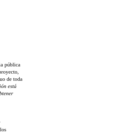
ia pública
proyecto,
nuo de toda
ión está
obtener
r
los