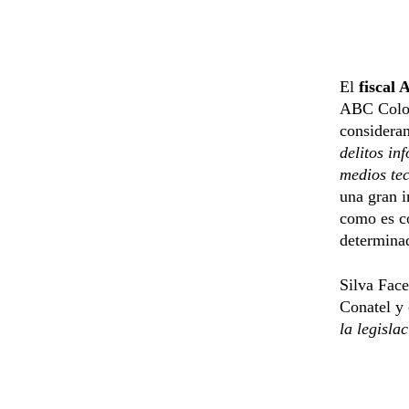
El
fiscal 
ABC Color 
considera
delitos in
medios te
una gran i
como es co
determina
Silva Face
Conatel y 
la legisla