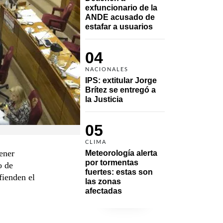
exfuncionario de la 
ANDE acusado de 
estafar a usuarios
04
NACIONALES
IPS: extitular Jorge 
Brítez se entregó a 
la Justicia
05
CLIMA
ener
Meteorología alerta 
por tormentas 
o de
fuertes: estas son 
fienden el
las zonas 
afectadas