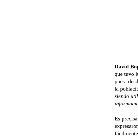
David Bo
que tuvo l
pues -desd
la poblac
siendo uti
informació
Es precis
expresaron
fácilmente