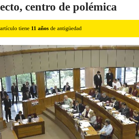
ecto, centro de polémica
artículo tiene
11
año
s
de antigüedad