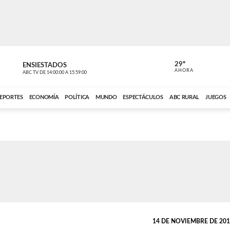
29º
ENSIESTADOS
PERIODÍST
AHORA
ABC TV
DE
14:00:00
A
15:59:00
ABC CARDINAL 
EPORTES
ECONOMÍA
POLÍTICA
MUNDO
ESPECTÁCULOS
ABC RURAL
JUEGOS
14 DE NOVIEMBRE DE 2014