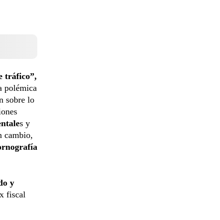
 tráfico”,
la polémica
n sobre lo
iones
ntale
s y
 cambio,
ornografía
do y
x fiscal