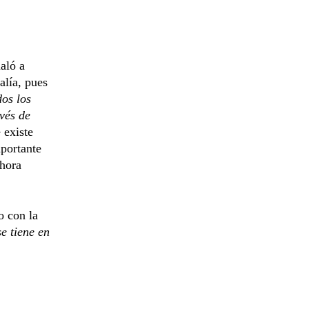
ñaló a
alía, pues
dos los
avés de
 existe
portante
 hora
o con la
e tiene en