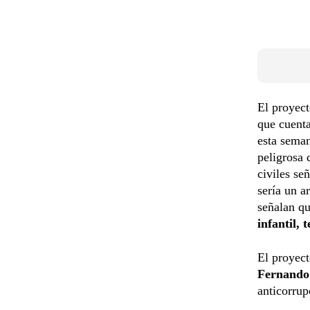
El proyec
que cuenta
esta seman
peligrosa 
civiles se
sería un a
señalan qu
infantil, 
El proyect
Fernando 
anticorru