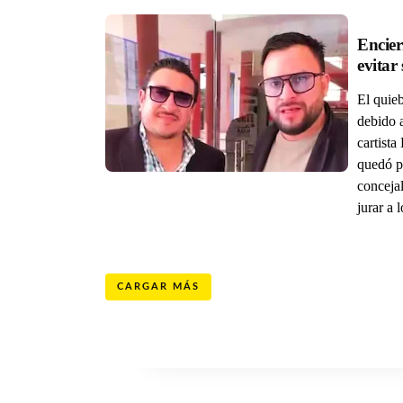
Encier
El quieb
debido 
cartista
quedó p
concejal
jurar a 
CARGAR MÁS