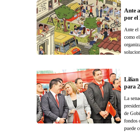
Ante a
Ante el 
como el 
organiza
solucion
Lilian
La sena
presiden
de Gobi
fondos o
puede co