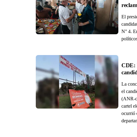
reclam
El pres
candida
N° 4. En
político
CDE: I
La conc
el cand
(ANR-ca
cartel e
ocurrió 
departa