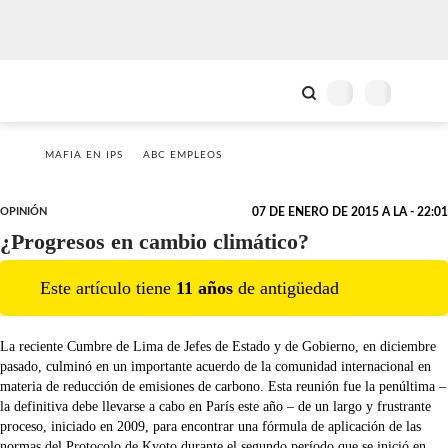
MAFIA EN IPS
ABC EMPLEOS
OPINIÓN
07 DE ENERO DE 2015 A LA - 22:01
¿Progresos en cambio climático?
Este artículo tiene
11
año
s
de antigüedad
La reciente Cumbre de Lima de Jefes de Estado y de Gobierno, en diciembre
pasado, culminó en un importante acuerdo de la comunidad internacional en
materia de reducción de emisiones de carbono. Esta reunión fue la penúltima –
la definitiva debe llevarse a cabo en París este año – de un largo y frustrante
proceso, iniciado en 2009, para encontrar una fórmula de aplicación de las
normas del Protocolo de Kyoto durante el segundo período que se inició en