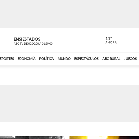
11º
ENSIESTADOS
VOCES DEL
AHORA
ABC TV
DE
00:00:00
A
01:59:00
ABC CARDINAL 
EPORTES
ECONOMÍA
POLÍTICA
MUNDO
ESPECTÁCULOS
ABC RURAL
JUEGOS