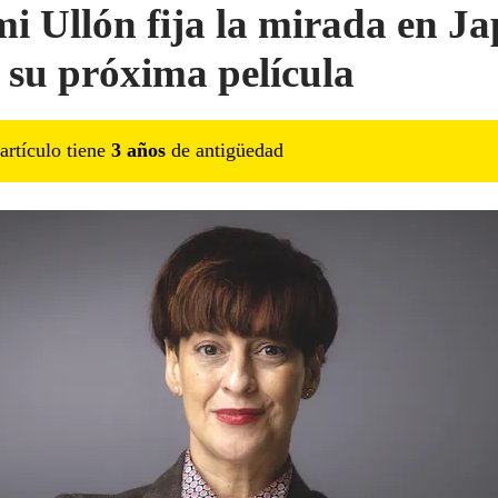
i Ullón fija la mirada en J
 su próxima película
artículo tiene
3
año
s
de antigüedad