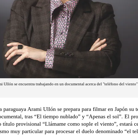
i Ullón se encuentra trabajando en un documental acerca del "teléfono del viento"
a paraguaya Arami Ullón se prepara para filmar en Japón su t
ocumental, tras “El tiempo nublado” y “Apenas el sol”. El pr
 título provisional “Llámame como sople el viento”, estará c
mo muy particular para procesar el duelo denominado “el tel