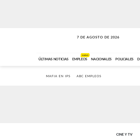
7 DE AGOSTO DE 2026
LA INCONDICIONAL
ABC FM
06:00 A 08:59
NUEVO
ÚLTIMAS NOTICIAS
EMPLEOS
NACIONALES
POLICIALES
D
MAFIA EN IPS
ABC EMPLEOS
CINE Y TV