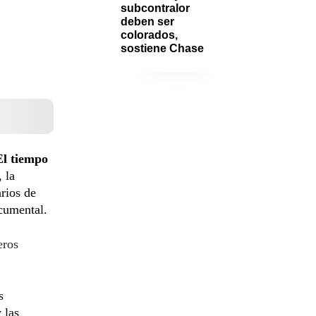
subcontralor 
deben ser 
colorados, 
sostiene Chase
El tiempo
, la
arios de
ocumental.
eros
s
 las