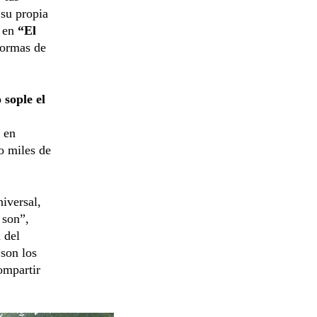
 su propia
o en
“El
 formas de
sople el
a en
o miles de
iversal,
 son”,
 del
 son los
ompartir