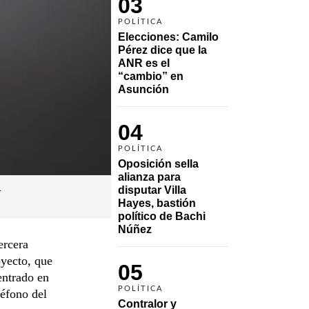
03
POLÍTICA
Elecciones: Camilo 
Pérez dice que la 
ANR es el 
“cambio” en 
Asunción 
04
POLÍTICA
Oposición sella 
alianza para 
.
disputar Villa 
Hayes, bastión 
político de Bachi 
Núñez
ercera
oyecto, que
05
entrado en
POLÍTICA
éfono del
Contralor y 