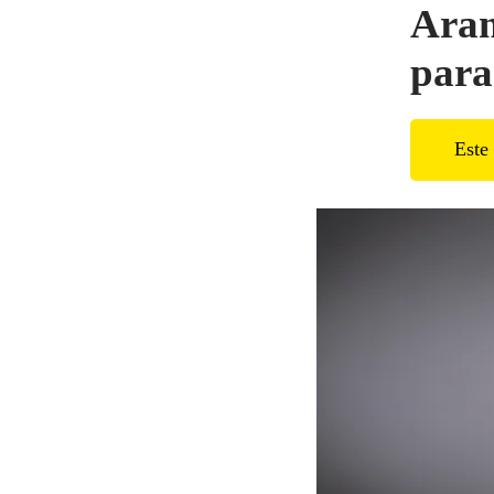
Aram
para
Este 