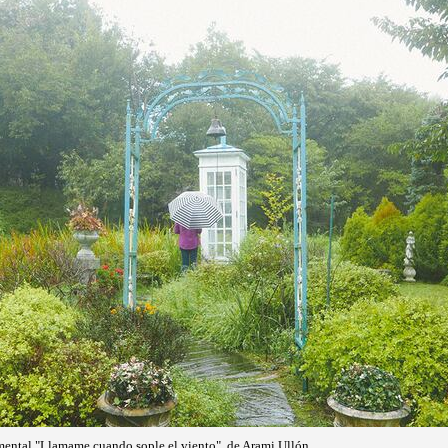
ental "Llamame cuando sople el viento", de Arami Ullón.