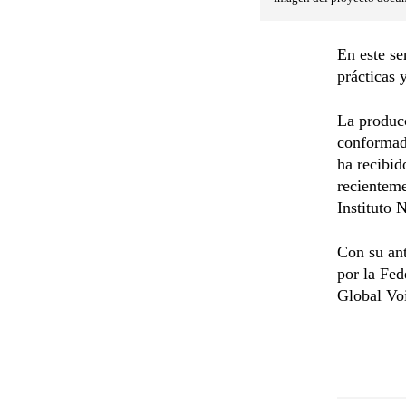
En este se
prácticas 
La producc
conformada
ha recibid
recienteme
Instituto 
Con su ant
por la Fed
Global Vo