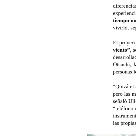
diferencia
experienci
tiempo n
vivirlo, s
El proyect
viento”
, 
desarrolla
Otsuchi, J
personas l
“Quizá el 
pero las m
señaló Ull
“teléfono 
instrument
las propia