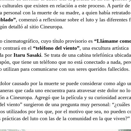
s culturales que existen en relación a este proceso. A partir de
a personal con la muerte de su madre, a quien había retratad
ublado”
, comenzó a reflexionar sobre el luto y las diferentes
egún detalló al sitio Cineuropa.
o cinematográfico, cuyo título provisorio es
“Llámame como 
se centrará en el
“teléfono del viento”
, una escultura artística
da por
Itaru Sasaki
. Se trata de una cabina telefónica ubicad
apón, que tiene un teléfono que no está conectado a nada, per
o utilizan para comunicarse con sus seres queridos fallecidos.
dolor causado por la muerte se puede considerar como algo un
aneras que cada uno encuentra para atravesar este dolor no lo
ón a Cineuropa. Agregó que la película y su curiosidad acerca
del viento” surgieron de una pregunta muy personal: “¿cuáles
os utilizados por los que, por el motivo que sea, no pueden c
s prácticas del luto con las de la comunidad en la que viven?”