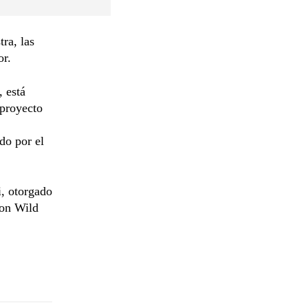
ra, las
or.
, está
 proyecto
do por el
i, otorgado
son Wild