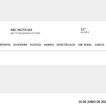
12º
ABC NOTICIAS
LA PRIMER
AHORA
ABC TV
DE
06:00:00
A
07:59:00
ABC CARDINAL 
EPORTES
ECONOMÍA
POLÍTICA
MUNDO
ESPECTÁCULOS
ABC RURAL
JUEGOS
10 DE JUNIO DE 2023