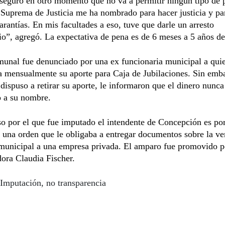
seguró en otro momento que no va a permitir ningún tipo de 
Suprema de Justicia me ha nombrado para hacer justicia y par
arantías. En mis facultades a eso, tuve que darle un arresto
io”, agregó. La expectativa de pena es de 6 meses a 5 años de
munal fue denunciado por una ex funcionaria municipal a quie
a mensualmente su aporte para Caja de Jubilaciones. Sin emb
dispuso a retirar su aporte, le informaron que el dinero nunca
o a su nombre.
so por el que fue imputado el intendente de Concepción es po
e una orden que le obligaba a entregar documentos sobre la ve
municipal a una empresa privada. El amparo fue promovido p
ora Claudia Fischer.
Imputación, no transparencia