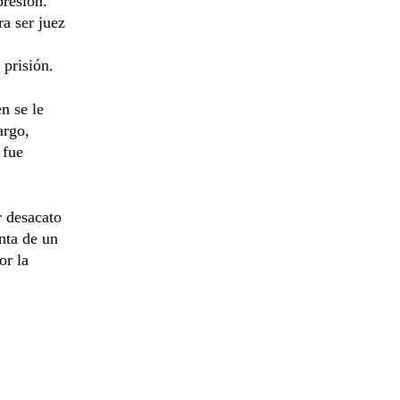
presión.
a ser juez
 prisión.
n se le
argo,
 fue
r desacato
nta de un
or la