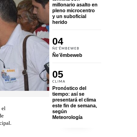
millonario asalto en 
pleno microcentro 
y un suboficial 
herido
04
ÑE'ẼMBEWEB
Ñe’ẽmbeweb
05
CLIMA
Pronóstico del 
tiempo: así se 
presentará el clima 
este fin de semana, 
 el
según 
de
Meteorología
cipal.