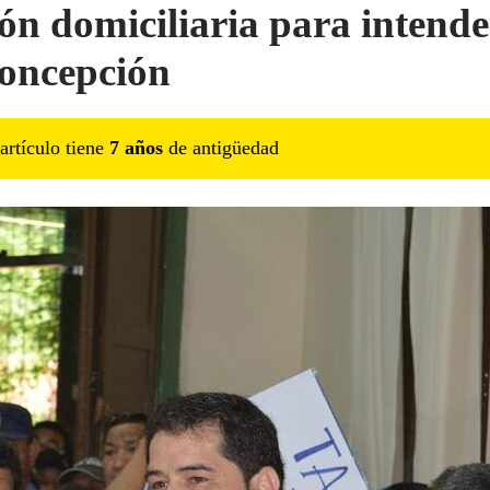
ión domiciliaria para intend
oncepción
artículo tiene
7
año
s
de antigüedad