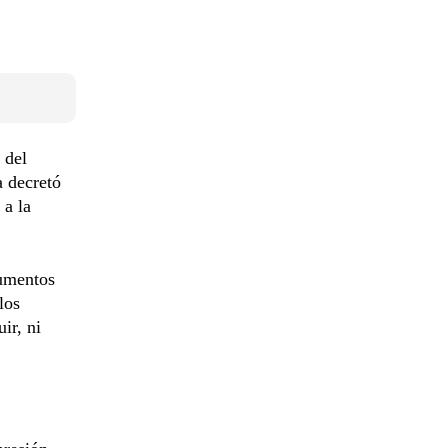
 del
a decretó
 a la
cumentos
los
ir, ni