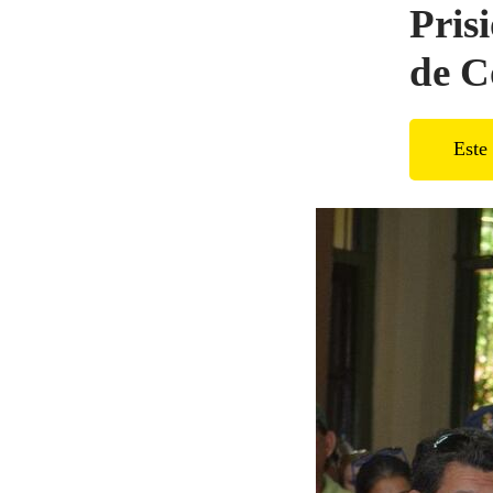
Pris
de C
Este 