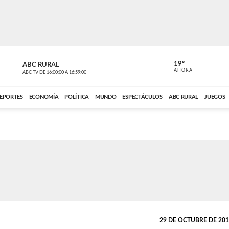
19º
ABC RURAL
MOTOR 36
AHORA
ABC TV
DE
16:00:00
A
16:59:00
ABC CARDINAL 
EPORTES
ECONOMÍA
POLÍTICA
MUNDO
ESPECTÁCULOS
ABC RURAL
JUEGOS
29 DE OCTUBRE DE 2018