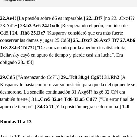
22.Ae4!
[La presión sobre d6 es imparable.]
22...Df7
[no 22...Cxc4??
23.Ad5+]
23.b3 Ae6 24.Dxd6
[Recuperando el peón, con idea de
Cd5.]
24...Rh8 25.Dc7
[Kasparov consideró que era más fuerte
conservar las damas y jugar 25.Cd5!]
25...Dxc7 26.Axc7 Tf7 27.Ab6
Te8 28.h3 Td7?!
[”Descorazonado por la apertura insatisfactoria,
Beliavsky cayó en apuro de tiempo y pierde casi sin lucha”. Era
obligado 28...f5!]
29.Cd5
[”Amenazando Cc7″.]
29...Tc8 30.g4 Cg6?! 31.Rh2
[A
Kasparov le basta con reforzar su posición para que la del oponente se
desmorone. La sencilla continuación 31.Axg6!? hxg6 32.Cf4 era
también fuerte.]
31...Cce5 32.a4 Td6 33.a5 Cd7?
[”Un error final de
apuro de tiempo”.]
34.Cc7!
[Y la posición negra se derrumba.]
1–0
Rondas 11 a 13
Tras la 10ª ronda el primer puesto estaba compartido entre Beliavsky,