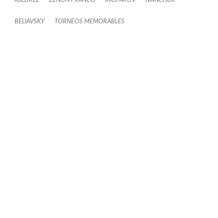
AJEDREZ
ZENÓN FRANCO
KASPAROV
IVANCHUK
BELIAVSKY
TORNEOS MEMORABLES