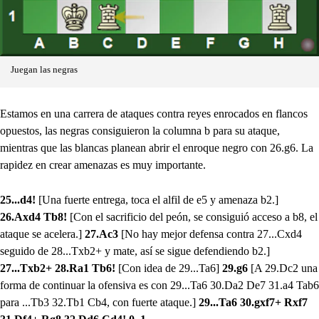
Juegan las negras
Estamos en una carrera de ataques contra reyes enrocados en flancos
opuestos, las negras consiguieron la columna b para su ataque,
mientras que las blancas planean abrir el enroque negro con 26.g6. La
rapidez en crear amenazas es muy importante.
25...d4!
[Una fuerte entrega, toca el alfil de e5 y amenaza b2.]
26.Axd4 Tb8!
[Con el sacrificio del peón, se consiguió acceso a b8, el
ataque se acelera.]
27.Ac3
[No hay mejor defensa contra 27...Cxd4
seguido de 28...Txb2+ y mate, así se sigue defendiendo b2.]
27...Txb2+ 28.Ra1 Tb6!
[Con idea de 29...Ta6]
29.g6
[A 29.Dc2 una
forma de continuar la ofensiva es con 29...Ta6 30.Da2 De7 31.a4 Tab6
para ...Tb3 32.Tb1 Cb4, con fuerte ataque.]
29...Ta6 30.gxf7+ Rxf7