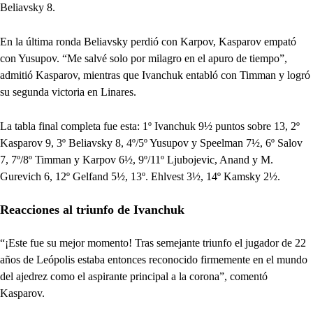
Beliavsky 8.
En la última ronda Beliavsky perdió con Karpov, Kasparov empató
con Yusupov. “Me salvé solo por milagro en el apuro de tiempo”,
admitió Kasparov, mientras que Ivanchuk entabló con Timman y logró
su segunda victoria en Linares.
La tabla final completa fue esta: 1º Ivanchuk 9½ puntos sobre 13, 2º
Kasparov 9, 3º Beliavsky 8, 4º/5º Yusupov y Speelman 7½, 6º Salov
7, 7º/8º Timman y Karpov 6½, 9º/11º Ljubojevic, Anand y M.
Gurevich 6, 12º Gelfand 5½, 13º. Ehlvest 3½, 14º Kamsky 2½.
Reacciones al triunfo de Ivanchuk
“¡Este fue su mejor momento! Tras semejante triunfo el jugador de 22
años de Leópolis estaba entonces reconocido firmemente en el mundo
del ajedrez como el aspirante principal a la corona”, comentó
Kasparov.