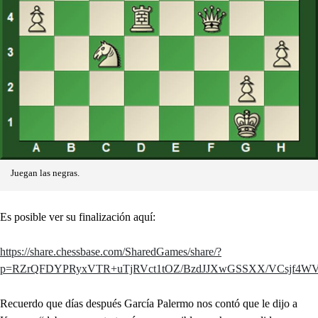
Juegan las negras.
Es posible ver su finalización aquí:
https://share.chessbase.com/SharedGames/share/?
p=RZrQFDYPRyxVTR+uTjRVct1tOZ/BzdJJXwGSSXX/VCsjf4WV
Recuerdo que días después García Palermo nos contó que le dijo a