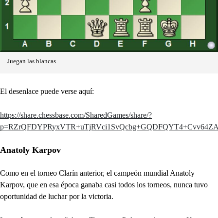
Juegan las blancas.
El desenlace puede verse aquí:
https://share.chessbase.com/SharedGames/share/?
p=RZrQFDYPRyxVTR+uTjRVci1SvQcbg+GQDFQYT4+Cvv64ZAK
Anatoly Karpov
Como en el torneo Clarín anterior, el campeón mundial Anatoly
Karpov, que en esa época ganaba casi todos los torneos, nunca tuvo
oportunidad de luchar por la victoria.