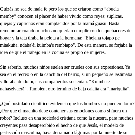
Quizás no sea de mala fe pero los que se criaron como “abuela
memby” conocen el placer de haber vivido como reyes; súplicas,
quejas y caprichos eran complacidos por la mamá guasu. Basta
rememorar cuando muchos no querían cumplir con los quehaceres del
hogar y la tata tiraba la pelota a la hermana: “Ehejana tojapo pe
mitakuña, ndaha'éi kuimba'e rembiapo". De esta manera, se forjaba la
idea de que el trabajo en la cocina es propio de mujeres.
Sin saberlo, muchos niños suelen ser crueles con sus expresiones. Ya
sea en el recreo o en la canchita del barrio, si un pequeño se lastimaba
y lloraba de dolor, sus compañeritos sostenían: “Kuimba'e
nahaséivaerã". También, otro término de baja calaña era “mariquita”.
¿Qué postulado científico evidencia que los hombres no pueden llorar?
¿Por qué el machito debe contener sus emociones como si fuera un
robot? Incluso en una sociedad cristiana como la nuestra, para muchos
creyentes pasa desapercibido el hecho de que Jesús, el modelo de
perfección masculina, haya derramado lágrimas por la muerte de su