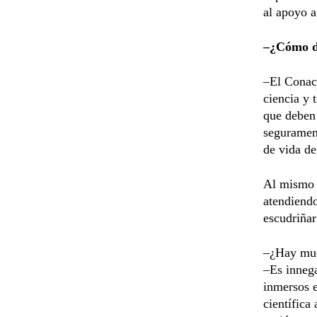
al apoyo a
–¿Cómo de
–El Conacy
ciencia y 
que deben 
segurament
de vida de
Al mismo t
atendiendo
escudriñar
–¿Hay muc
–Es innega
inmersos e
científica