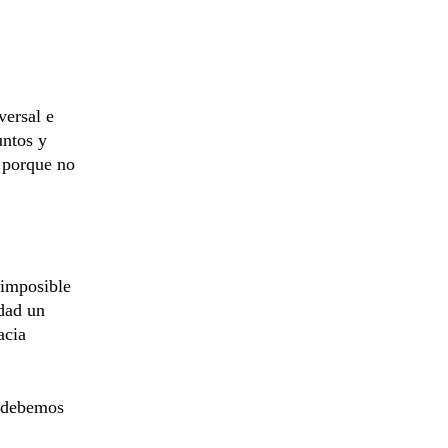
versal e
untos y
” porque no
 imposible
idad un
acia
é debemos