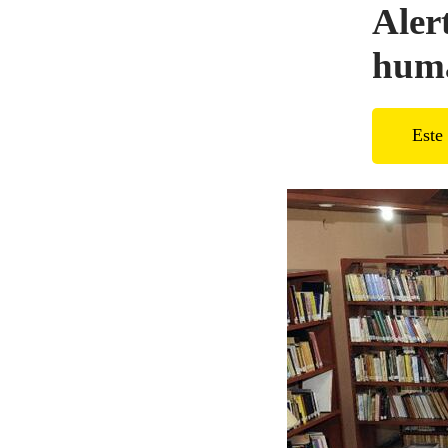
Aler
huma
Este 