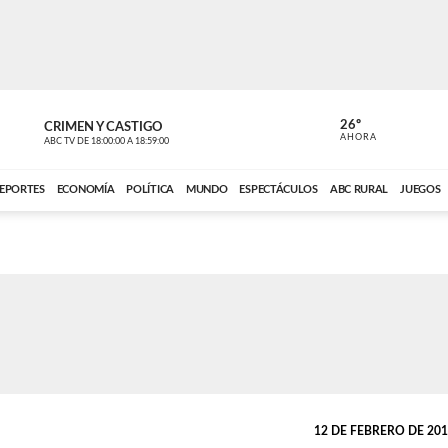
26º
CRIMEN Y CASTIGO
NOTICIERO
AHORA
ABC TV
DE
18:00:00
A
18:59:00
ABC CARDINAL 
EPORTES
ECONOMÍA
POLÍTICA
MUNDO
ESPECTÁCULOS
ABC RURAL
JUEGOS
12 DE FEBRERO DE 2014