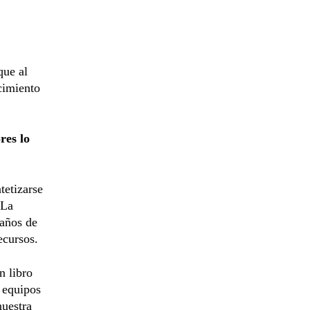
que al
cimiento
res lo
tetizarse
 La
 años de
ecursos.
n libro
 equipos
nuestra