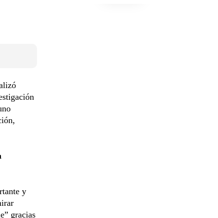
alizó
estigación
uno
ción,
a
rtante y
irar
e” gracias