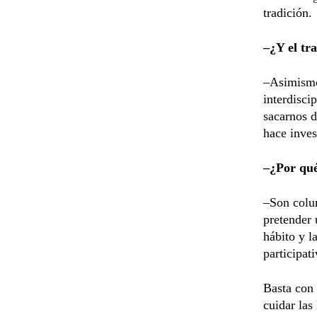
tradición.
–¿Y el tr
–Asimismo,
interdisci
sacarnos d
hace inves
–¿Por qué 
–Son colum
pretender 
hábito y l
participat
Basta con 
cuidar las