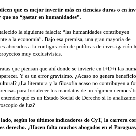
icen que es mejor invertir más en ciencias duras o en inv
y que no “gastar en humanidades”.
talecido la siguiente falacia: “las humanidades contribuyen
te a la economía”. Bajo esa premisa, una gran mayoría de
es abocados a la configuración de políticas de investigación 
royectos muy exclusivistas.
atas que piensan que ahí donde se invierte en I+D+i las hum
parecer. Y es un error gravísimo. ¿Acaso no genera beneficio
cultural? ¿La literatura y la filosofía acaso no contribuyen a fo
recisas para fortalecer los mandatos de un régimen democrát
ntender qué es un Estado Social de Derecho si lo analizamos
roscopio de luz?
 lado, según los últimos indicadores de CyT, la carrera c
s derecho. ¿Hacen falta muchos abogados en el Paragua