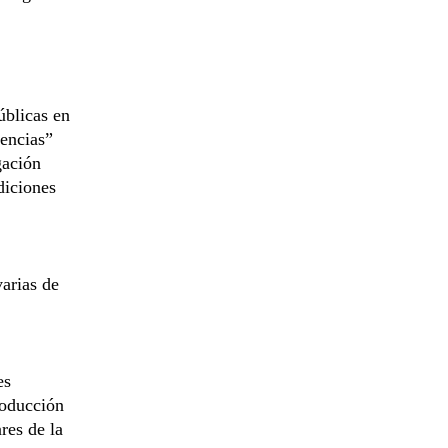
úblicas en
gencias”
gación
diciones
arias de
es
roducción
res de la