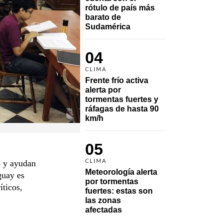
rótulo de país más 
barato de 
Sudamérica
04
CLIMA
Frente frío activa 
alerta por 
tormentas fuertes y 
ráfagas de hasta 90 
km/h
05
o y ayudan
CLIMA
Meteorología alerta 
guay es
por tormentas 
íticos,
fuertes: estas son 
las zonas 
afectadas