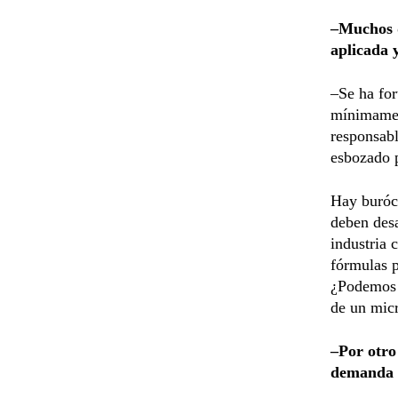
–Muchos d
aplicada 
–Se ha for
mínimamen
responsabl
esbozado p
Hay burócr
deben desa
industria 
fórmulas p
¿Podemos e
de un mic
–Por otro
demanda e