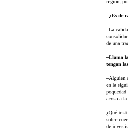
región, po
–¿Es de c
–La calida
consolidar
de una tra
–Llama la
tengan la
–Alguien d
en la sigu
poquedad q
acoso a la
¿Qué insti
sobre cuer
de investi