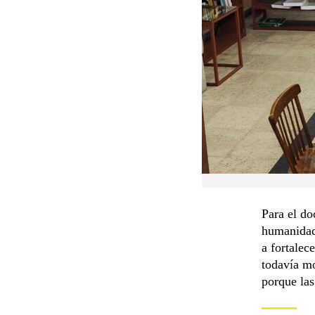
Para el do
humanidad
a fortalec
todavía mo
porque las