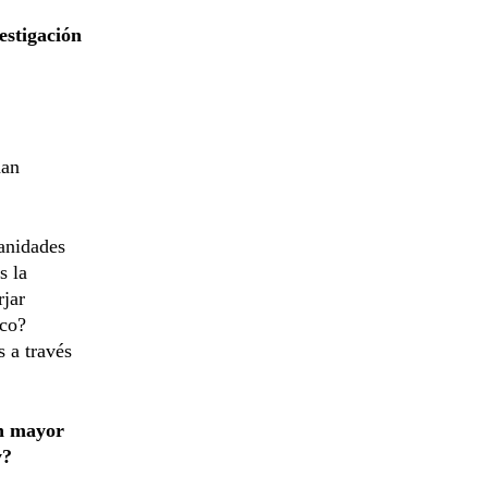
estigación
han
anidades
s la
rjar
ico?
 a través
on mayor
y?