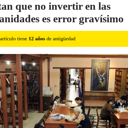
tan que no invertir en las
nidades es error gravísimo
artículo tiene
12
año
s
de antigüedad