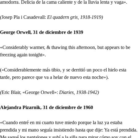
amodorra. Delicia de la cama caliente y de la lluvia lenta y vaga».
(
Josep Pla i Casadevall:
El quadern gris, 1918-1919)
George Orwell, 31 de diciembre de 1939
«Considerably warmer, & thawing this afternoon, but appears to be
freezing again tonight».
(«Considerablemente más tibio, y se derritió un poco el hielo esta
tarde, pero parece que va a helar de nuevo esta noche»).
(
Eric Blair, «George Orwell»:
Diaries, 1938-1942)
Alejandra Pizarnik, 31 de diciembre de 1960
«Cuando entré en mi cuarto tuve miedo porque la luz ya estaba
prendida y mi mano seguía insistiendo hasta que dije: Ya está prendida.
Me saqué los pantalones y subí a la silla para mirar cómo soy con el