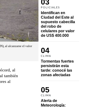
03
POLICIALES
Identifican en 
Ciudad del Este al 
supuesto cabecilla 
del robo de 
celulares por valor 
de US$ 400.000
), al alcanzarse el valor
04
CLIMA
Tormentas fuertes 
persistirán esta 
écord, al
tarde: conocé las 
zonas afectadas
al también
ores al
05
CLIMA
Alerta de 
Meteorología: 