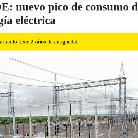
: nuevo pico de consumo d
ía eléctrica
artículo tiene
2
año
s
de antigüedad