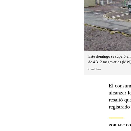
Este domingo se superó el 
de 4.312 megavatios (MW)
Gentileza
El consumo
alcanzar 
resaltó qu
registrado
POR
ABC C