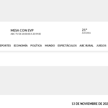
21º
MESA CON EVP
DE TODO 
AHORA
ABC TV
DE
20:00:00
A
20:59:00
ABC CARDINAL 
EPORTES
ECONOMÍA
POLÍTICA
MUNDO
ESPECTÁCULOS
ABC RURAL
JUEGOS
13 DE NOVIEMBRE DE 2023