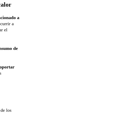
calor
acionado a
currir a
r el
onsumo de
soportar
s
 de los