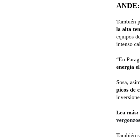
ANDE: 
También p
la alta t
equipos de
intenso ca
“En Paragu
energía e
Sosa, asim
picos de 
inversione
Lea más:
vergonzo
También se