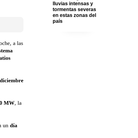
lluvias intensas y 
tormentas severas 
en estas zonas del 
país
che, a las
stema
atios
 diciembre
190 MW
, la
en un
día