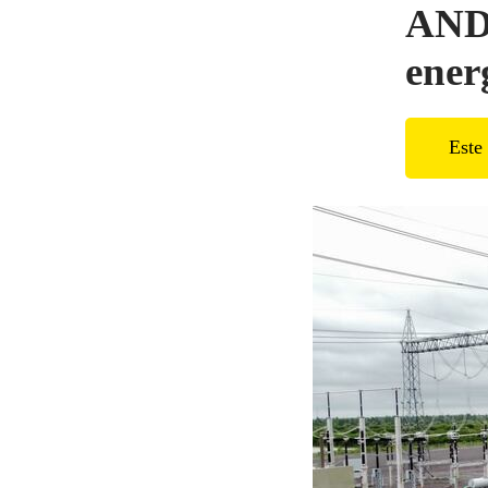
ANDE
energ
Este 