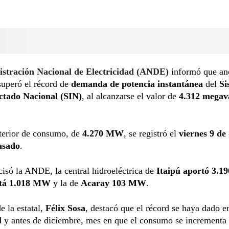
stración Nacional de Electricidad (ANDE)
informó que ano
superó el récord de
demanda de potencia instantánea
del
Si
ctado Nacional (SIN)
, al alcanzarse el valor de
4.312 megav
nterior de consumo, de
4.270 MW
, se registró el
viernes 9 de
asado
.
isó la ANDE, la central hidroeléctrica de
Itaipú aportó 3.
tá 1.018 MW
y la de
Acaray 103 MW
.
de la estatal,
Félix Sosa
, destacó que el récord se haya dado 
l
y antes de diciembre, mes en que el consumo se incrementa