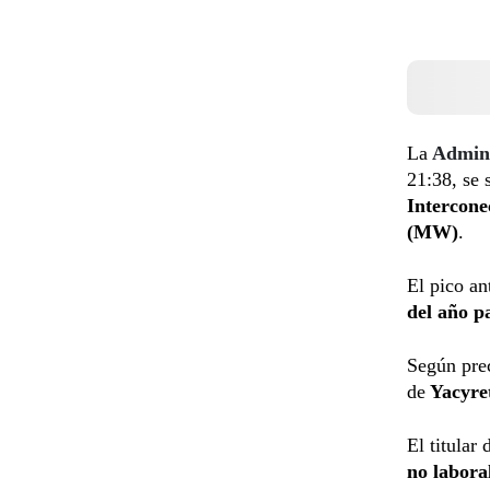
La
Admini
21:38, se 
Intercone
(MW)
.
El pico a
del año p
Según prec
de
Yacyre
El titular 
no labora