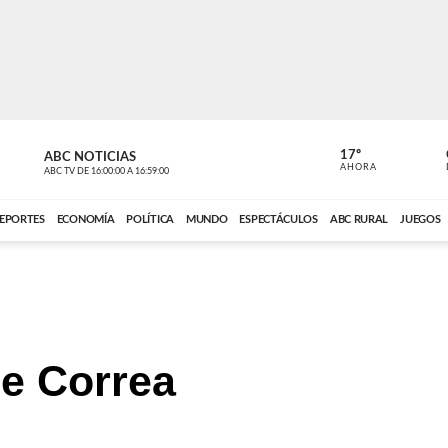
17º
ABC NOTICIAS
ANCHO PER
AHORA
ABC TV
DE
16:00:00
A
16:59:00
ABC CARDINAL 
EPORTES
ECONOMÍA
POLÍTICA
MUNDO
ESPECTÁCULOS
ABC RURAL
JUEGOS
de Correa