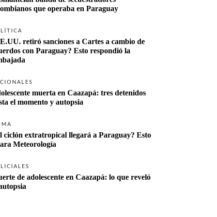
lombianos que operaba en Paraguay
LÍTICA
E.UU. retiró sanciones a Cartes a cambio de 
uerdos con Paraguay? Esto respondió la 
bajada
CIONALES
olescente muerta en Caazapá: tres detenidos 
sta el momento y autopsia
IMA
l ciclón extratropical llegará a Paraguay? Esto 
lara Meteorología
LICIALES
erte de adolescente en Caazapá: lo que reveló 
 autopsia