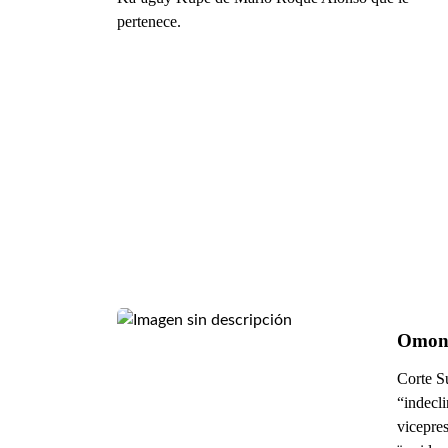
pertenece.
Omoné
Corte S
“indecli
vicepres