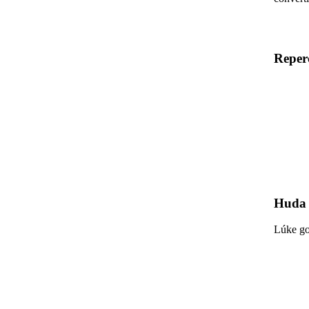
Reper
Huda 
Lúke go