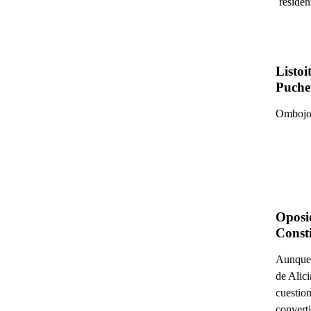
¨residen
Listo
Puche
Ombojop
Oposic
Consti
Aunque l
de Alici
cuestion
converti