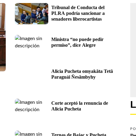
Tribunal de Conducta del 
PLRA podría sancionar a 
senadores liberocartistas
Ministra “no puede pedir 
permiso”, dice Alegre
Alicia Pucheta omyakãta Tetã 
Paraguái Ñesãmbyhy
L
Corte aceptó la renuncia de 
Alicia Pucheta
PO
Ternas de Bajac y Pucheta 
De