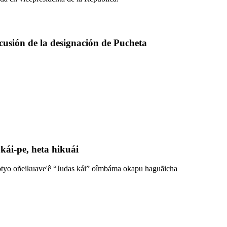
cusión de la designación de Pucheta
kái-pe, heta hikuái
tyo oñeikuave'ê “Judas kái” oîmbáma okapu haguãicha