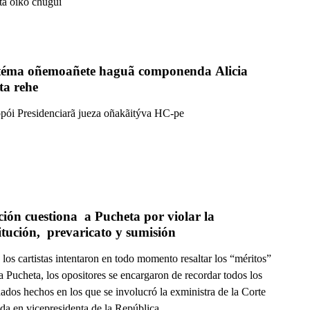
ta oiko chugui
itéma oñemoañete haguã componenda Alicia 
ta rehe
ói Presidenciarã jueza oñakãitýva HC-pe
ión cuestiona  a Pucheta por violar la 
tución,  prevaricato y sumisión
os cartistas intentaron en todo momento resaltar los “méritos”
a Pucheta, los opositores se encargaron de recordar todos los
ados hechos en los que se involucró la exministra de la Corte
da en vicepresidenta de la República.