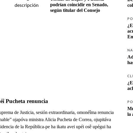
podrían coincidir en Senado, 
co
según titular del Consejo
PO
¿E
ac
Em
NA
Ad
ha
CL
¿E
ac
î Pucheta renuncia
PO
Mu
uprema de Justicia, sesión extraordinaria, omonéîma renuncia
la
nable” ojapóva ministra Alicia Pucheta de Correa, ojupitáva
idencia de la República-pe ha ikatu avei upéi osê upégui ha