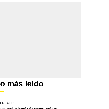
o más leído
LICIALES
smantelan banda de secuestradores 