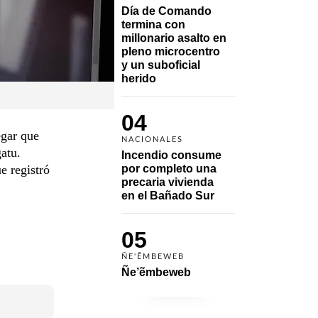
Día de Comando 
termina con 
millonario asalto en 
pleno microcentro 
y un suboficial 
herido
04
egar que
NACIONALES
atu.
Incendio consume 
e registró
por completo una 
precaria vivienda 
en el Bañado Sur
05
ÑE'ẼMBEWEB
Ñe’ẽmbeweb