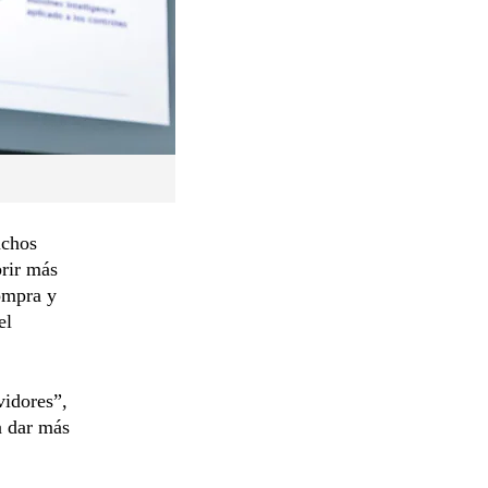
uchos
brir más
ompra y
el
vidores”,
a dar más