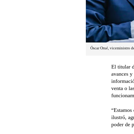
Óscar Orué, viceministro d
El titular
avances y 
informaci
venta o la
funcionami
“Estamos 
ilustró, a
poder de p