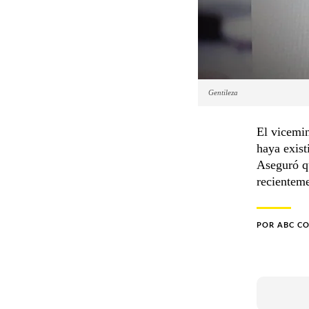
Gentileza
El vicemin
haya exist
Aseguró qu
recienteme
POR
ABC C