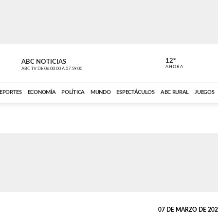
12º
ABC NOTICIAS
CONTACTO
AHORA
ABC TV
DE
06:00:00
A
07:59:00
ABC CARDINAL 
EPORTES
ECONOMÍA
POLÍTICA
MUNDO
ESPECTÁCULOS
ABC RURAL
JUEGOS
07 DE MARZO DE 2023