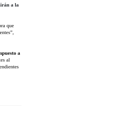
irán a la
pra que
entes”,
impuesto a
es al
pendientes