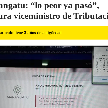
ngatu: “lo peor ya pasó”,
ura viceministro de Tributac
artículo tiene
3
año
s
de antigüedad