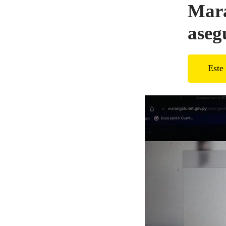
Mara
aseg
Este 