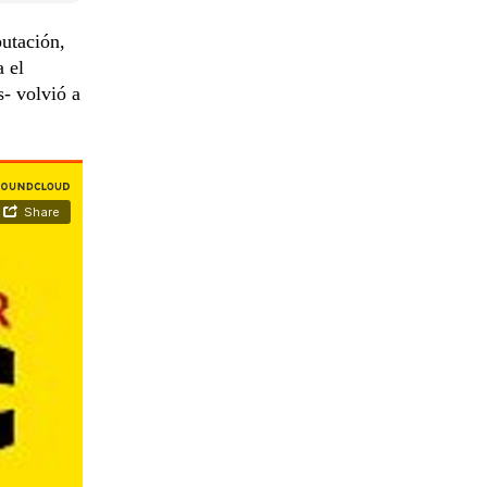
utación,
 el
s- volvió a