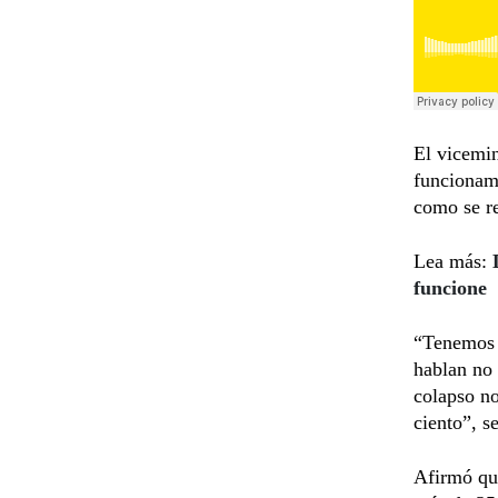
El vicemin
funcionam
como se re
Lea más:
funcione
“Tenemos q
hablan no 
colapso no
ciento”, s
Afirmó qu