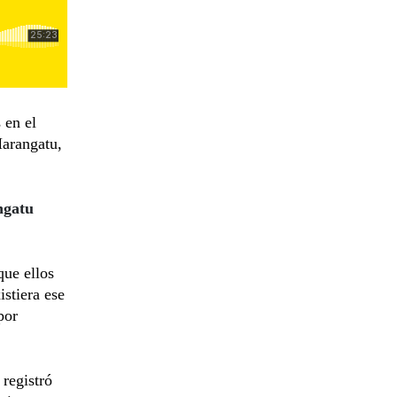
 en el
Marangatu,
ngatu
que ellos
istiera ese
por
registró