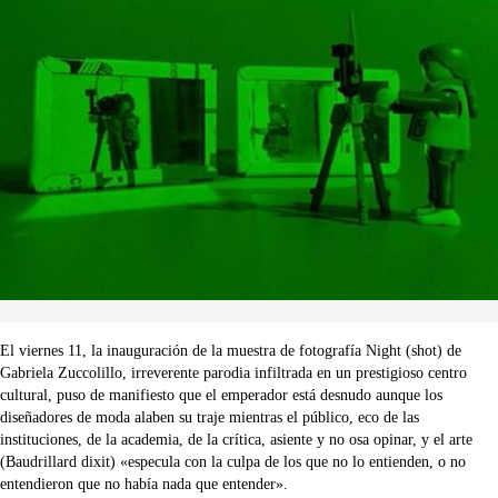
El viernes 11, la inauguración de la muestra de fotografía Night (shot) de
Gabriela Zuccolillo, irreverente parodia infiltrada en un prestigioso centro
cultural, puso de manifiesto que el emperador está desnudo aunque los
diseñadores de moda alaben su traje mientras el público, eco de las
instituciones, de la academia, de la crítica, asiente y no osa opinar, y el arte
(Baudrillard dixit) «especula con la culpa de los que no lo entienden, o no
entendieron que no había nada que entender».