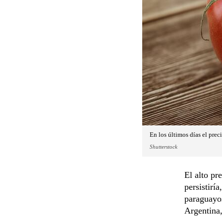
En los últimos días el prec
Shutterstock
El alto pr
persistirí
paraguayo
Argentina