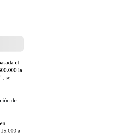
pasada el
300.000 la
”, se
ación de
 en
 15.000 a