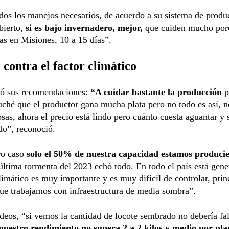
os los manejos necesarios, de acuerdo a su sistema de produc
bierto,
si es bajo invernadero, mejor,
que cuiden mucho por
ias en Misiones, 10 a 15 días”.
contra el factor climático
ió sus recomendaciones:
“A cuidar bastante la producción
p
uché que el productor gana mucha plata pero no todo es así, n
osas, ahora el precio está lindo pero cuánto cuesta aguantar y 
do”, reconoció.
ro caso
solo el 50% de nuestra capacidad estamos produci
última tormenta del 2023 echó todo. En todo el país está gene
climático es muy importante y es muy difícil de controlar, pri
ue trabajamos con infraestructura de media sombra”.
eos, “si vemos la cantidad de locote sembrado no debería fal
nuestro rendimiento no supera 2 a 2 kilos y medio por pla