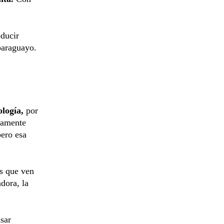
oducir
paraguayo.
ología,
por
camente
pero esa
s que ven
adora, la
usar