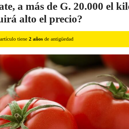
te, a más de G. 20.000 el kil
irá alto el precio?
artículo tiene
2
año
s
de antigüedad