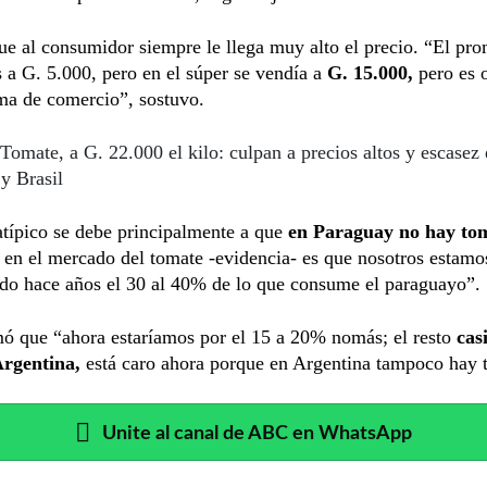
e al consumidor siempre le llega muy alto el precio. “El pr
a G. 5.000, pero en el súper se vendía a
G. 15.000,
pero es 
ema de comercio”, sostuvo.
Tomate, a G. 22.000 el kilo: culpan a precios altos y escasez
y Brasil
atípico se debe principalmente a que
en Paraguay no hay to
a en el mercado del tomate -evidencia- es que nosotros estamo
do hace años el 30 al 40% de lo que consume el paraguayo”.
mó que “ahora estaríamos por el 15 a 20% nomás; el resto
cas
Argentina,
está caro ahora porque en Argentina tampoco hay 
Unite al canal de ABC en WhatsApp