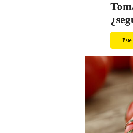
Toma
¿segu
Este 