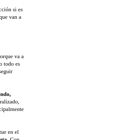
ción si es
que van a
orque va a
o todo es
seguir
endo,
ralizado,
ncipalmente
tar en el
nta.
Con