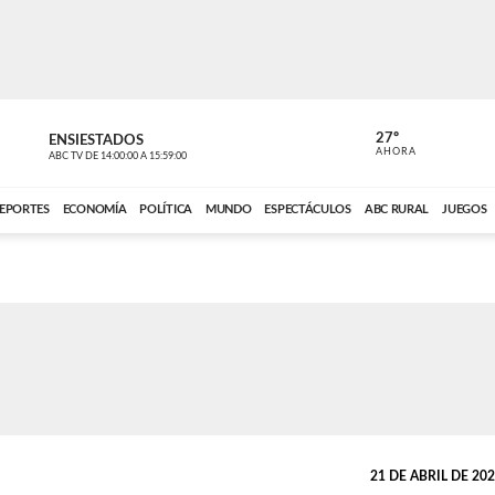
27º
ENSIESTADOS
PERIODÍST
AHORA
ABC TV
DE
14:00:00
A
15:59:00
ABC CARDINAL 
EPORTES
ECONOMÍA
POLÍTICA
MUNDO
ESPECTÁCULOS
ABC RURAL
JUEGOS
21 DE ABRIL DE 2024