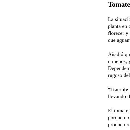
Tomate,
La situaci
planta en 
florecer y
que aguant
Añadió qu
o menos, y
Dependemo
rugoso del
“Traer
de 
llevando d
El tomate
porque no 
productore