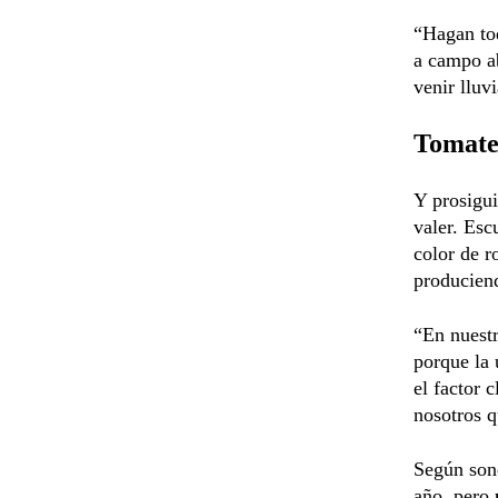
“Hagan tod
a campo a
venir lluv
Tomate 
Y prosigu
valer. Esc
color de r
producien
“En nuest
porque la 
el factor 
nosotros q
Según sond
año, pero