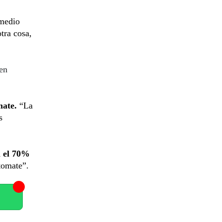
omedio
otra cosa,
 en
mate.
“La
s
i el 70%
tomate”.