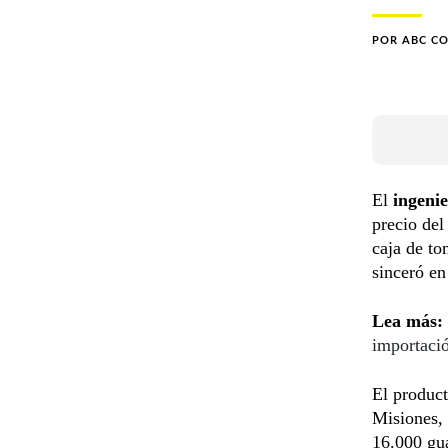
POR
ABC C
El
ingeni
precio del
caja de to
sinceró e
Lea más:
importació
El product
Misiones,
16.000 gua