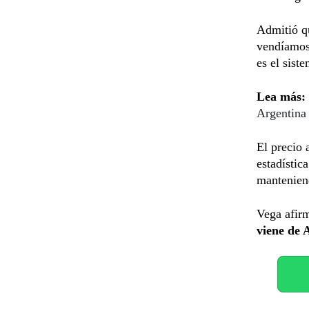
Admitió qu
vendíamos 
es el sist
Lea más:
Argentina 
El precio 
estadístic
mantenien
Vega afir
viene de 