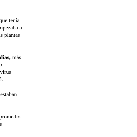
que tenía
empezaba a
as plantas
 días,
más
o.
virus
ó.
 estaban
 promedio
s