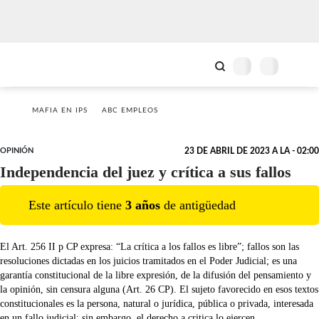
MAFIA EN IPS
ABC EMPLEOS
OPINIÓN
23 DE ABRIL DE 2023 A LA - 02:00
Independencia del juez y crítica a sus fallos
Este artículo tiene
3
año
s
de antigüedad
El Art. 256 II p CP expresa: “La crítica a los fallos es libre”; fallos son las
resoluciones dictadas en los juicios tramitados en el Poder Judicial; es una
garantía constitucional de la libre expresión, de la difusión del pensamiento y
la opinión, sin censura alguna (Art. 26 CP). El sujeto favorecido en esos textos
constitucionales es la persona, natural o jurídica, pública o privada, interesada
en un fallo judicial; sin embargo, el derecho a critica lo ejercen