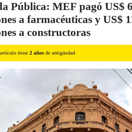
a Pública: MEF pagó US$ 
ones a farmacéuticas y US$ 
ones a constructoras
artículo tiene
2
año
s
de antigüedad