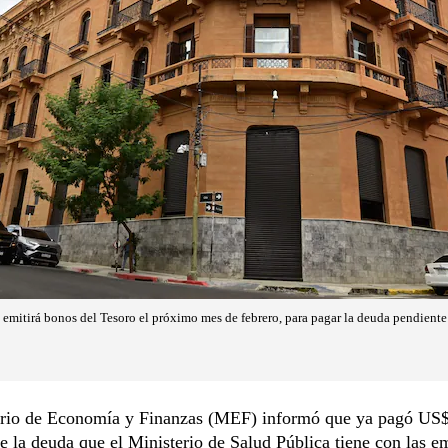
emitirá bonos del Tesoro el próximo mes de febrero, para pagar la deuda pendiente
erio de Economía y Finanzas (MEF) informó que ya pagó US
e la deuda que el Ministerio de Salud Pública tiene con las e