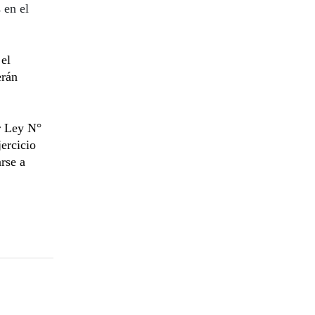
 en el
el
erán
r Ley N°
ercicio
rse a