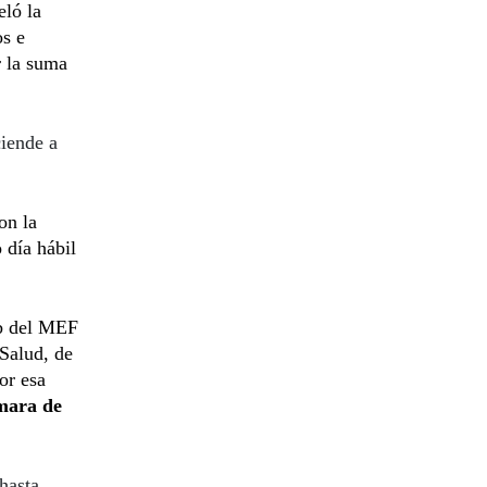
eló la
s e
r la suma
ciende a
on la
 día hábil
eb del MEF
 Salud, de
or esa
mara de
hasta