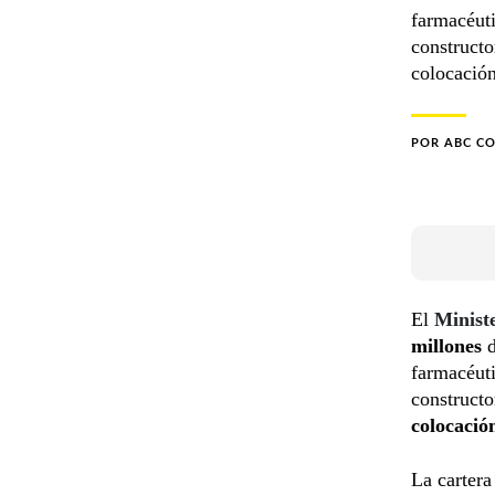
farmacéut
constructo
colocación
POR
ABC C
El
Minist
millones
farmacéut
constructo
colocació
La carter