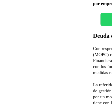
por empre
Deuda 
Con respe
(MOPC) co
Financier
con los fo
medidas ex
La referid
de gestión
por un mo
tiene con 