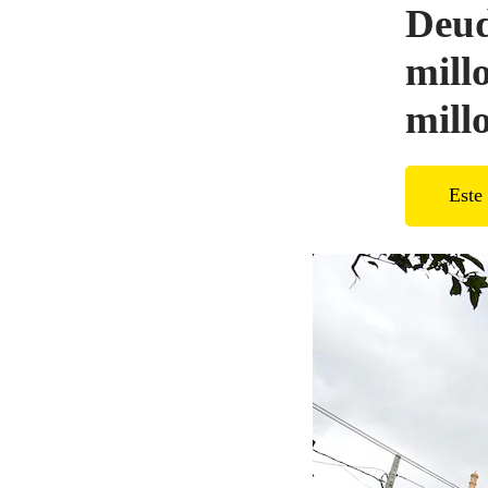
Deud
mill
mill
Este 