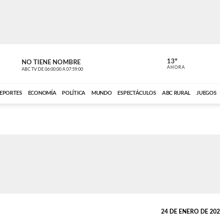
13º
NO TIENE NOMBRE
ABC RURAL
AHORA
ABC TV
DE
06:00:00
A
07:59:00
ABC CARDINAL 
EPORTES
ECONOMÍA
POLÍTICA
MUNDO
ESPECTÁCULOS
ABC RURAL
JUEGOS
24 DE ENERO DE 2024