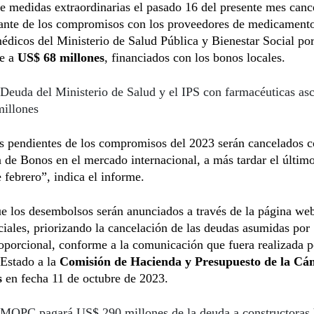
de medidas extraordinarias el pasado 16 del presente mes canc
tante de los compromisos con los proveedores de medicamento
dicos del Ministerio de Salud Pública y Bienestar Social po
te a
US$ 68 millones
, financiados con los bonos locales.
Deuda del Ministerio de Salud y el IPS con farmacéuticas as
illones
s pendientes de los compromisos del 2023 serán cancelados c
 de Bonos en el mercado internacional, a más tardar el último
 febrero”, indica el informe.
ue los desembolsos serán anunciados a través de la página w
ciales, priorizando la cancelación de las deudas asumidas por
porcional, conforme a la comunicación que fuera realizada p
 Estado a la
Comisión de Hacienda y Presupuesto de la Cá
s
en fecha 11 de octubre de 2023.
MOPC pagará US$ 290 millones de la deuda a constructoras 