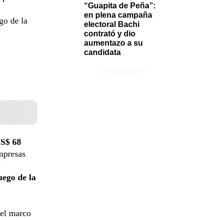
“Guapita de Peña”: 
en plena campaña 
go de la
electoral Bachi 
contrató y dio 
aumentazo a su 
candidata 
S$ 68
empresas
s
uego de la
 el marco