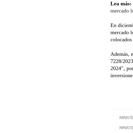
Lea más:
mercado l
En diciemb
mercado lo
colocados 
Además, el
7228/2023 
2024″, po
inversione
MINIST
MINISTE