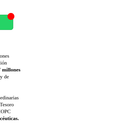
iones
ción
 millones
ey de
rdinarias
 Tesoro
 MOPC
céuticas.