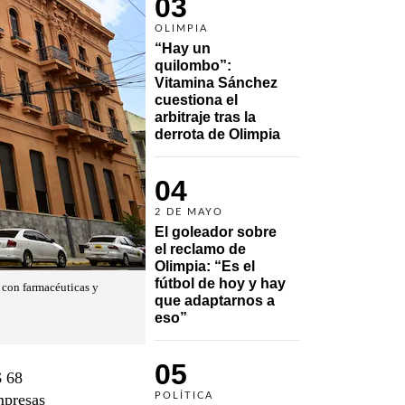
03
OLIMPIA
“Hay un 
quilombo”: 
Vitamina Sánchez 
cuestiona el 
arbitraje tras la 
derrota de Olimpia
04
2 DE MAYO
El goleador sobre 
el reclamo de 
Olimpia: “Es el 
fútbol de hoy y hay 
 con farmacéuticas y
que adaptarnos a 
eso”
05
$ 68
mpresas
POLÍTICA