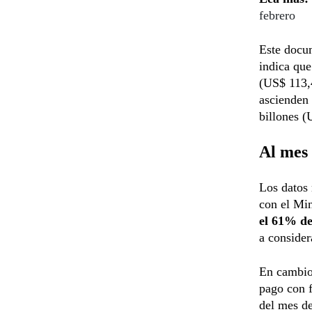
febrero
Este docum
indica qu
(US$ 113,
ascienden 
billones (
Al mes 
Los datos 
con el Min
el 61% d
a consider
En cambio,
pago con f
del mes de