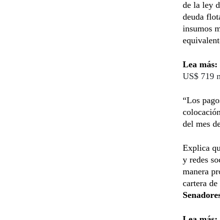
de la ley 
deuda flo
insumos mé
equivalen
Lea más:
US$ 719 m
“Los pago
colocación
del mes de
Explica q
y redes so
manera pro
cartera de
Senadore
Lea más: