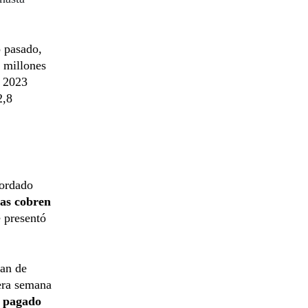
o pasado,
 millones
a 2023
2,8
cordado
as cobren
 presentó
lan de
mera semana
o pagado