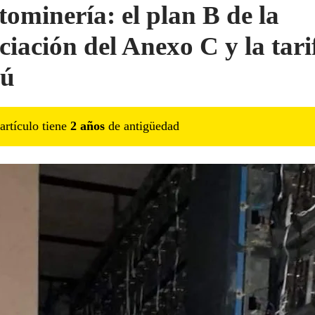
tominería: el plan B de la
ciación del Anexo C y la tari
pú
artículo tiene
2
año
s
de antigüedad