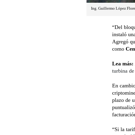
Ing. Guillermo López Flore
“Del bloqu
instaló un
Agregó que
como
Cem
Lea más:
turbina de
En cambio 
criptomin
plazo de 
puntualizó
facturaci
“Si la tari