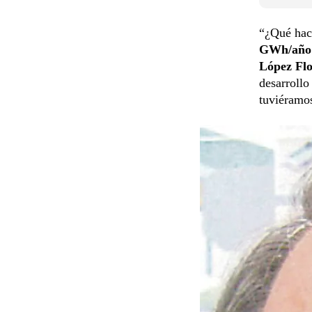
“¿Qué hac
GWh/año
López Flo
desarrollo
tuviéramos