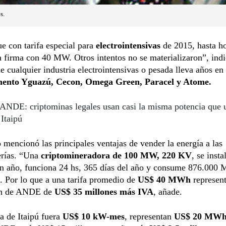
s.
e con tarifa especial para
electrointensivas
de 2015, hasta h
a firma con 40 MW. Otros intentos no se materializaron”, indi
 cualquier industria electrointensivas o pesada lleva años en 
ento Yguazú, Cecon, Omega Green, Paracel y Atome.
ANDE: criptominas legales usan casi la misma potencia que 
 Itaipú
mencionó las principales ventajas de vender la energía a las
erías. “Una
criptomineradora de 100 MW, 220 KV
, se insta
un año, funciona 24 hs, 365 días del año y consume 876.000
. Por lo que a una tarifa promedio de
US$ 40 MWh
represen
ón de ANDE de
US$ 35 millones más IVA
, añade.
fa de Itaipú fuera
US$ 10 kW-mes
, representan
US$ 20 MW