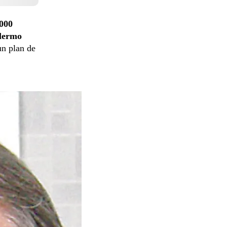
.000
llermo
un plan de