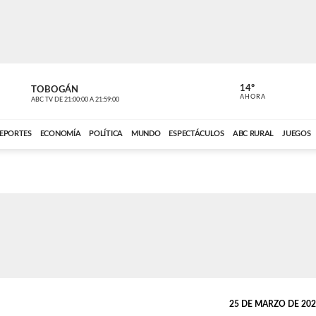
14º
TOBOGÁN
DE TODO 
AHORA
ABC TV
DE
21:00:00
A
21:59:00
ABC CARDINAL 
EPORTES
ECONOMÍA
POLÍTICA
MUNDO
ESPECTÁCULOS
ABC RURAL
JUEGOS
25 DE MARZO DE 2024