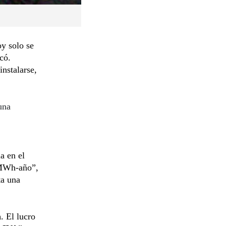
oy solo se
có.
instalarse,
una
la en el
 MWh-año”,
ta una
h
. El lucro