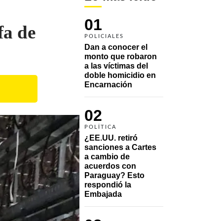
01
fa de
POLICIALES
Dan a conocer el 
monto que robaron 
a las víctimas del 
doble homicidio en 
Encarnación
02
POLÍTICA
¿EE.UU. retiró 
sanciones a Cartes 
a cambio de 
acuerdos con 
Paraguay? Esto 
respondió la 
Embajada