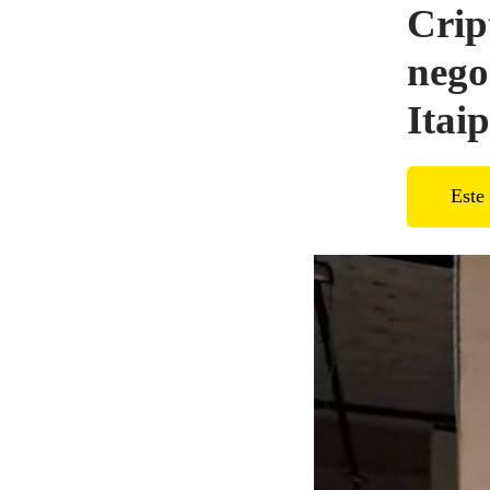
Crip
nego
Itai
Este 