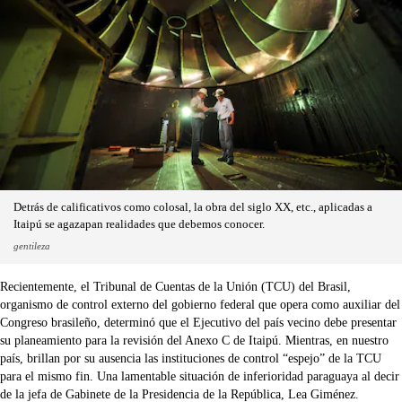
Detrás de calificativos como colosal, la obra del siglo XX, etc., aplicadas a
Itaipú se agazapan realidades que debemos conocer.
gentileza
Recientemente, el Tribunal de Cuentas de la Unión (TCU) del Brasil,
organismo de control externo del gobierno federal que opera como auxiliar del
Congreso brasileño, determinó que el Ejecutivo del país vecino debe presentar
su planeamiento para la revisión del Anexo C de Itaipú. Mientras, en nuestro
país, brillan por su ausencia las instituciones de control “espejo” de la TCU
para el mismo fin. Una lamentable situación de inferioridad paraguaya al decir
de la jefa de Gabinete de la Presidencia de la República, Lea Giménez.