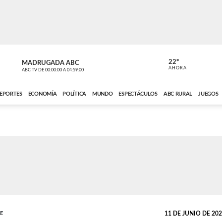
22º
MADRUGADA ABC
MADRUGAD
AHORA
ABC TV
DE
00:00:00
A
04:59:00
ABC CARDINAL 
EPORTES
ECONOMÍA
POLÍTICA
MUNDO
ESPECTÁCULOS
ABC RURAL
JUEGOS
TE
11 DE JUNIO DE 2023