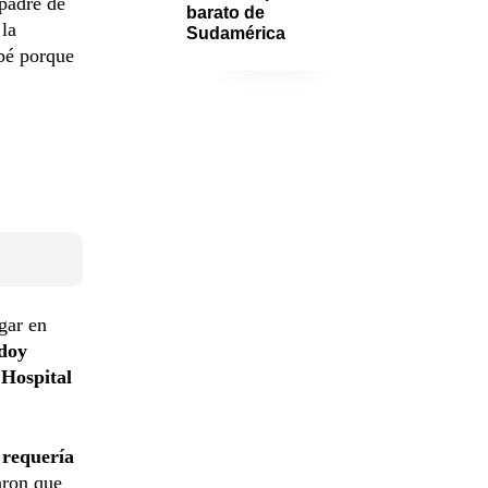
 padre de
barato de 
 la
Sudamérica
ebé porque
gar en
doy
l
Hospital
o
requería
aron que