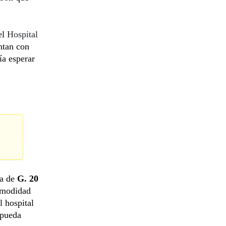
el
Hospital
ntan con
ía esperar
ga de
G. 20
comodidad
l hospital
 pueda