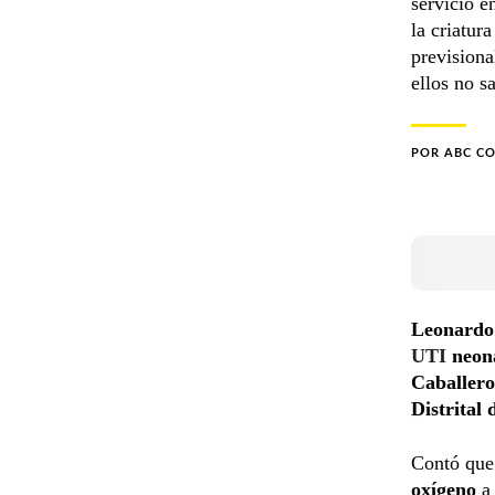
servicio e
la criatur
previsiona
ellos no s
POR
ABC C
Leonardo 
UTI
neon
Caballero
Distrital
Contó que
oxígeno
a 