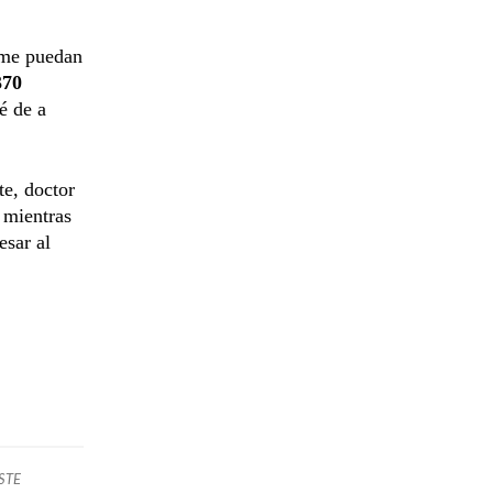
e me puedan
370
é de a
te, doctor
 mientras
esar al
STE