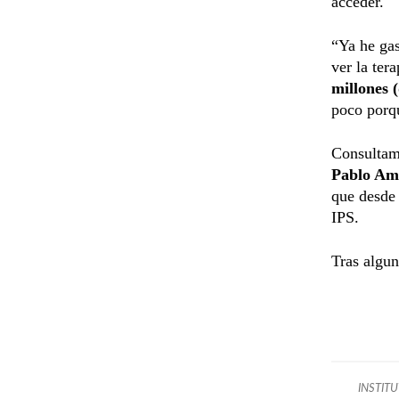
acceder.
“Ya he gas
ver la ter
millones 
poco porqu
Consultamo
Pablo A
que desde
IPS.
Tras algun
INSTIT