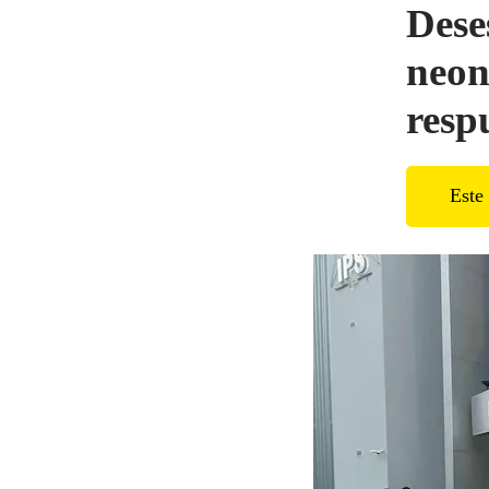
Dese
neon
resp
Este 