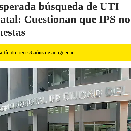
sperada búsqueda de UTI
atal: Cuestionan que IPS no
uestas
artículo tiene
3
año
s
de antigüedad