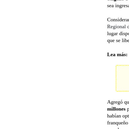
sea ingre
Consideran
Regional d
lugar disp
que se lib
Lea más:
Agregó qu
millones
p
habían opt
franqueño 