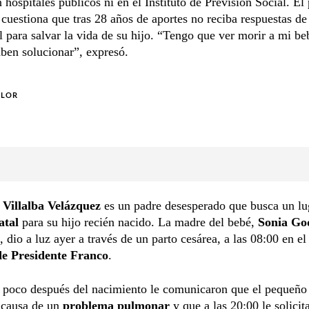
n hospitales públicos ni en el Instituto de Previsión Social. El
a cuestiona que tras 28 años de aportes no reciba respuestas de
l para salvar la vida de su hijo. “Tengo que ver morir a mi b
aben solucionar”, expresó.
OLOR
Villalba Velázquez
es un padre desesperado que busca un lu
atal
para su hijo recién nacido. La madre del bebé,
Sonia Go
, dio a luz ayer a través de un parto cesárea, a las 08:00 en e
 de Presidente Franco
.
 poco después del nacimiento le comunicaron que el pequeñ
causa de un
problema pulmonar
y que a las 20:00 le solicit