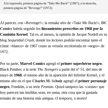
A la izquierda, primera página de "Take Me Back!" (1967); a la derecha,
primera página de "Revenge!" (1972).
Al parecer, con «Revenge!», la remake afro de «Take Me Back!»,
DC
Comics
habría seguido
los
lineamientos prescritos en 1968 por la
Comisión Kernel
. Tal es, al menos, la opinión de Jacque Nodell en su
blog
Sequential Crush
, donde los lectores podrán encontrar tanto el
cómic «blanco» de 1967 como su versión recoloreada en «negro» de
1972.
Por su parte,
Marvel Comics
agregó el
primer superhéroe negro
,
Black Panther, a la serie
The Avengers
a partir del nº 51, del mes de
mayo de
1968
, el mismo año de la aparición del Informe Kernel, y el
mismo año en el que
Charles M. Schulz
agregó el
primer personaje
negro
, Franklin, a su serie
Peanuts
. Quizá tampoco las «cuotas» que
hoy parecen tan insólitas sean, en suma, otra cosa que la gastada
remake de una historia más antigua.
O tempora, o mores!