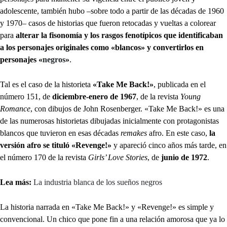
adolescente, también hubo –sobre todo a partir de las décadas de 1960
y 1970– casos de historias que fueron retocadas y vueltas a colorear
para
alterar la fisonomía y los rasgos fenotípicos que identificaban
a los personajes originales como «blancos» y convertirlos en
personajes «
negros
»
.
Tal es el caso de la historieta
«Take Me Back!»
, publicada en
el
número 151, de
diciembre-enero de 1967
, de la revista
Young
Romance
, con dibujos de John Rosenberger. «Take Me Back!» es una
de las numerosas historietas dibujadas inicialmente con protagonistas
blancos que tuvieron en esas décadas
remakes
afro. En este caso,
la
versión afro se tituló «Revenge!»
y apareció cinco años más tarde, en
el número 170 de la revista
Girls’ Love Stories
, de
junio de 1972
.
Lea más:
La industria blanca de los sueños negros
La historia narrada en «Take Me Back!» y «Revenge!» es simple y
convencional. Un chico que pone fin a una relación amorosa que ya lo