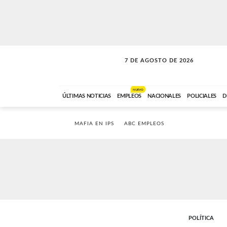
7 DE AGOSTO DE 2026
SOLO MÚSICA
ABC FM
00:00 A 05:59
NUEVO
ÚLTIMAS NOTICIAS
EMPLEOS
NACIONALES
POLICIALES
D
MAFIA EN IPS
ABC EMPLEOS
POLÍTICA