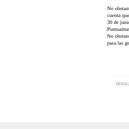
No obstant
cuenta que
30 de juni
Puntualmen
No obstant
para las g
DEVOLU