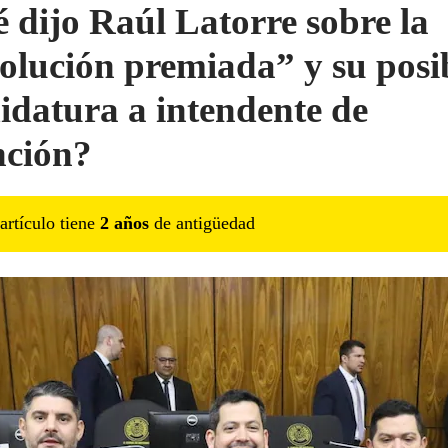
 dijo Raúl Latorre sobre la
olución premiada” y su posi
idatura a intendente de
ción?
artículo tiene
2
año
s
de antigüedad