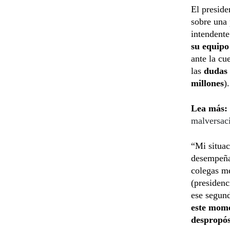
El preside
sobre una 
intendente
su equipo 
ante la cu
las
dudas 
millones
).
Lea más:
malversaci
“Mi situac
desempeña
colegas me
(presidenc
ese segund
este mome
despropós