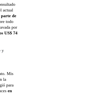
onsultado
l actual
 parte de
bre todo
ravada por
nos US$ 74
e y
ato. Mis
n la
gió para
onces
en