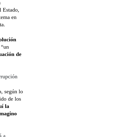
n
l Estado,
 tema en
ta.
volución
s “un
tuación de
rrupción
b, según lo
ido de los
í la
 imagino
á a