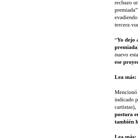
rechazo u
premiada”,
evadiendo 
tercera vu
“
Yo dejo a
premiada)
nuevo esta
ese proye
Lea más:
Mencionó q
indicado p
cartistas)
postura e
también h
Lea más: