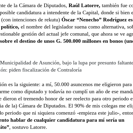
nte de la Cámara de Diputados,
Raúl Latorre,
también fue c
posible candidatura a intendente de la Capital, donde si bien e
 (con intenciones de rekutu)
Óscar “Nenecho” Rodríguez es
político,
el nombre del legislador suena como alternativa, so
estionable gestión del actual jefe comunal, que ahora se ve ag
sobre el destino de unos G. 500.000 millones en bonos (u
Municipalidad de Asunción, bajo la lupa por presunto faltant
ón: piden fiscalización de Contraloría
ión es la siguiente: a mí, 50.000 asuncenos me eligieron para
rme como diputado y todavía no cumplí un año de ese mand
 dieron el tremendo honor de ser reelecto para otro periodo e
ia de la) Cámara de Diputados. El 90% de mis colegas me eli
o periodo que ni siquiera comenzó -empieza este julio-, ent
nto hablar de cualquier candidatura para mí sería un
ito”
, sostuvo Latorre.