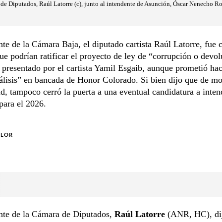
 de Diputados, Raúl Latorre (c), junto al intendente de Asunción, Óscar Nenecho Ro
nte de la Cámara Baja, el diputado cartista Raúl Latorre, fue 
ue podrían ratificar el proyecto de ley de “corrupción o devo
presentado por el cartista Yamil Esgaib, aunque prometió ha
álisis” en bancada de Honor Colorado. Si bien dijo que de m
ad, tampoco cerró la puerta a una eventual candidatura a inten
para el 2026.
OLOR
ente de la Cámara de Diputados,
Raúl Latorre
(ANR, HC), dij