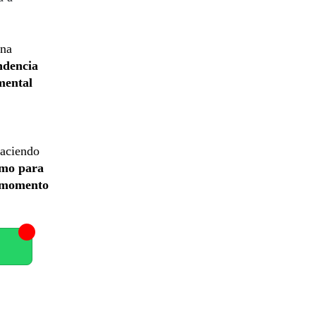
una
ndencia
mental
haciendo
umo para
e momento