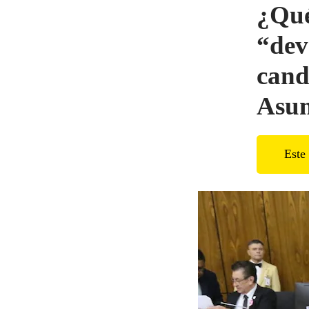
¿Qué
“dev
cand
Asun
Este 