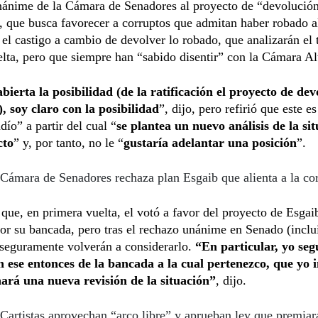
nánime de la Cámara de Senadores al proyecto de “devolució
 que busca favorecer a corruptos que admitan haber robado a
el castigo a cambio de devolver lo robado, que analizarán el
elta, pero que siempre han “sabido disentir” con la Cámara Al
bierta la posibilidad (de la ratificación el proyecto de de
, soy claro con la posibilidad
”, dijo, pero refirió que este e
dío” a partir del cual “
se plantea un nuevo análisis de la si
cto
” y, por tanto, no le “
gustaría adelantar una posición
”.
Cámara de Senadores rechaza plan Esgaib que alienta a la co
ue, en primera vuelta, el votó a favor del proyecto de Esgai
or su bancada, pero tras el rechazo unánime en Senado (inclu
, seguramente volverán a considerarlo.
“En particular, yo segu
n ese entonces de la bancada a la cual pertenezco, que yo
ará una nueva revisión de la situación”
, dijo.
Cartistas aprovechan “arco libre” y aprueban ley que premiar