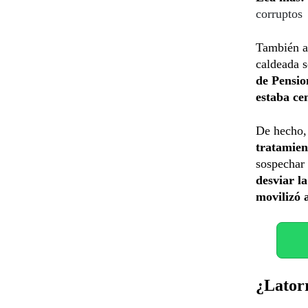
corruptos
También a
caldeada s
de Pensio
estaba ce
De hecho
tratamien
sospechar 
desviar l
movilizó 
¿Lator