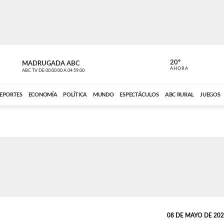
20º
MADRUGADA ABC
MADRUGAD
AHORA
ABC TV
DE
00:00:00
A
04:59:00
ABC CARDINAL 
EPORTES
ECONOMÍA
POLÍTICA
MUNDO
ESPECTÁCULOS
ABC RURAL
JUEGOS
08 DE MAYO DE 2024