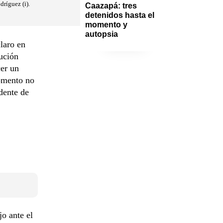
dríguez (i).
Caazapá: tres 
detenidos hasta el 
momento y 
autopsia
claro en
lución
cer un
omento no
dente de
o ante el