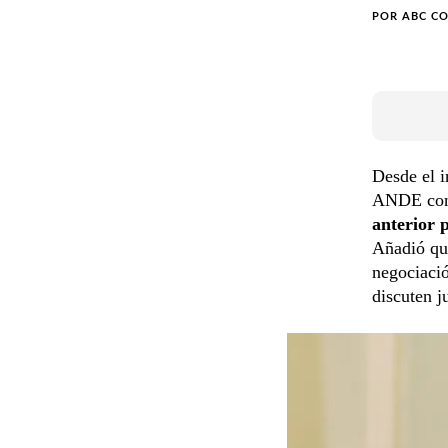
POR
ABC C
Desde el i
ANDE contr
anterior p
Añadió que
negociació
discuten j