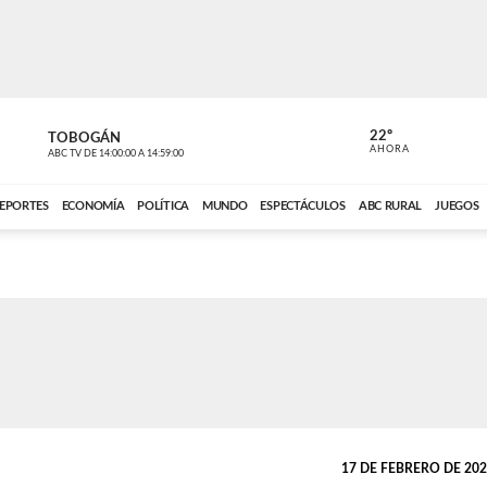
22º
TOBOGÁN
POLIDEPOR
AHORA
ABC TV
DE
14:00:00
A
14:59:00
ABC CARDINAL 
EPORTES
ECONOMÍA
POLÍTICA
MUNDO
ESPECTÁCULOS
ABC RURAL
JUEGOS
17 DE FEBRERO DE 2023