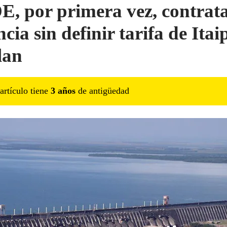
, por primera vez, contrat
cia sin definir tarifa de Itai
lan
artículo tiene
3
año
s
de antigüedad