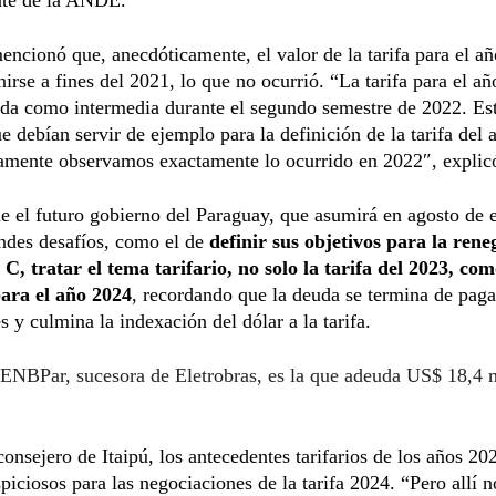
encionó que, anecdóticamente, el valor de la tarifa para el a
nirse a fines del 2021, lo que no ocurrió. “La tarifa para el a
ada como intermedia durante el segundo semestre de 2022. Es
e debían servir de ejemplo para la definición de la tarifa del
amente observamos exactamente lo ocurrido en 2022″, explic
e el futuro gobierno del Paraguay, que asumirá en agosto de e
ndes desafíos, como el de
definir sus objetivos para la rene
C, tratar el tema tarifario, no solo la tarifa del 2023, c
para el año 2024
, recordando que la deuda se termina de pagar
s y culmina la indexación del dólar a la tarifa.
ENBPar, sucesora de Eletrobras, es la que adeuda US$ 18,4 m
consejero de Itaipú, los antecedentes tarifarios de los años 2
piciosos para las negociaciones de la tarifa 2024. “Pero allí 