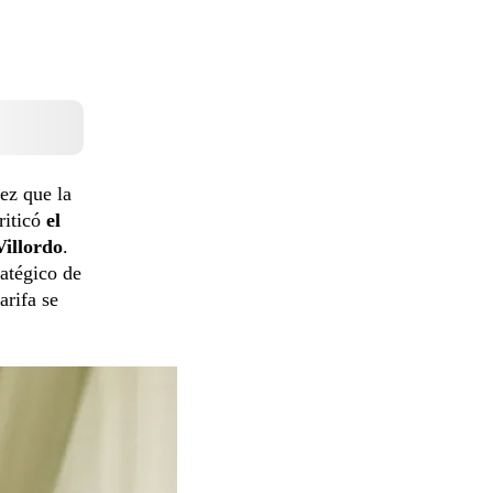
vez que la
riticó
el
Villordo
.
ratégico de
arifa se