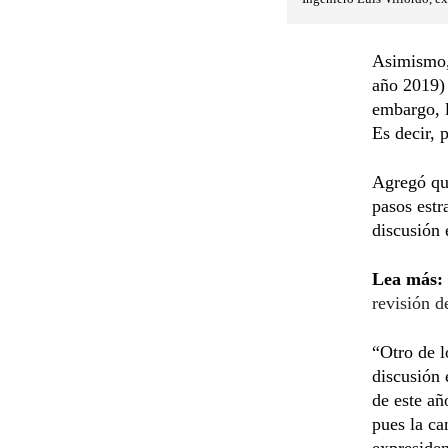
Asimismo,
año 2019)
embargo, l
Es decir, 
Agregó que
pasos estr
discusión 
Lea más:
revisión 
“Otro de l
discusión 
de este añ
pues la ca
expreside