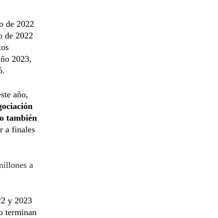
ño de 2022
ño de 2022
tos
 año 2023,
ó.
ste año,
gociación
omo también
 a finales
illones a
022 y 2023
no terminan