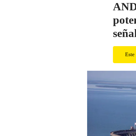
ANDE
poten
seña
Este 