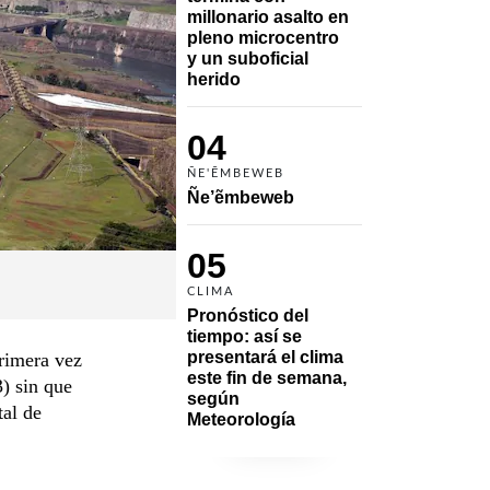
millonario asalto en 
pleno microcentro 
y un suboficial 
herido
04
ÑE'ẼMBEWEB
Ñe’ẽmbeweb
05
CLIMA
Pronóstico del 
tiempo: así se 
presentará el clima 
primera vez
este fin de semana, 
3) sin que
según 
tal de
Meteorología