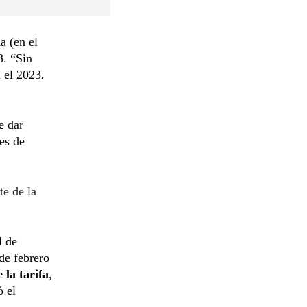
a (en el
3. “Sin
 el 2023.
e dar
les de
e de la
l de
de febrero
 la tarifa
,
ó el