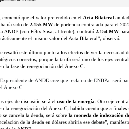
 comentó que el valor pretendido en el
Acta Bilateral
anulad
 había sido de
2.155 MW
de portencia contratada
para el 202
a ANDE (con Félix Sosa, al frente), contrató
2.154 MW
para
prácticamente el mismo valor del Acta Bilateral”, observó.
 resaltó este último punto a los efectos de ver la necesidad d
atégicos correctos, porque la tarifa será uno de los ejes centra
en la fase de renegociación del Anexo C.
Expresidente de ANDE cree que reclamo de ENBPar será part
del Anexo C
os ejes de discusión será el
uso de la energía
. Otro eje centra
en la renegociación del Anexo C, habida cuenta que a finales 
o se cancela la deuda, será sobre
la moneda de indexación de
ncelación de la deuda en dólares abriría ese debate”, manifest
nte de la ANDE.