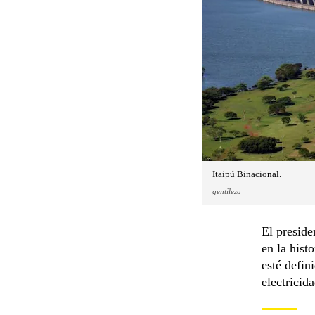
Itaipú Binacional.
gentileza
El preside
en la hist
esté defini
electricid