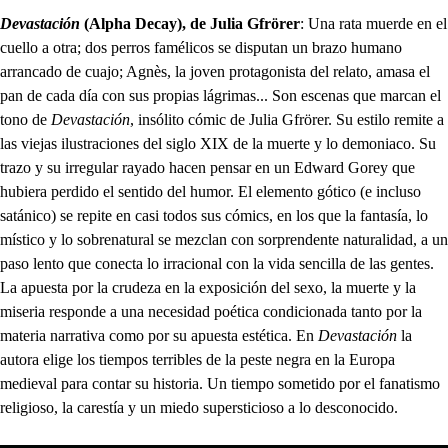
Devastación
(Alpha Decay), de Julia Gfrörer
: Una rata muerde en el
cuello a otra; dos perros famélicos se disputan un brazo humano
arrancado de cuajo; Agnès, la joven protagonista del relato, amasa el
pan de cada día con sus propias lágrimas... Son escenas que marcan el
tono de
Devastación
, insólito cómic de Julia Gfrörer. Su estilo remite a
las viejas ilustraciones del siglo XIX de la muerte y lo demoniaco. Su
trazo y su irregular rayado hacen pensar en un Edward Gorey que
hubiera perdido el sentido del humor. El elemento gótico (e incluso
satánico) se repite en casi todos sus cómics, en los que la fantasía, lo
místico y lo sobrenatural se mezclan con sorprendente naturalidad, a un
paso lento que conecta lo irracional con la vida sencilla de las gentes.
La apuesta por la crudeza en la exposición del sexo, la muerte y la
miseria responde a una necesidad poética condicionada tanto por la
materia narrativa como por su apuesta estética. En
Devastación
la
autora elige los tiempos terribles de la peste negra en la Europa
medieval para contar su historia. Un tiempo sometido por el fanatismo
religioso, la carestía y un miedo supersticioso a lo desconocido.