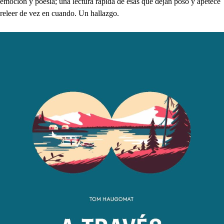
emoción y poesía; una lectura rápida de esas que dejan poso y apetece
releer de vez en cuando. Un hallazgo.