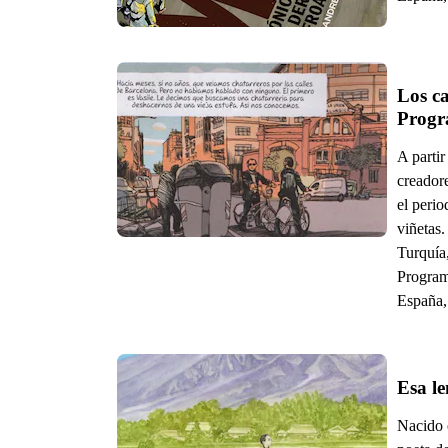
Los c
Progr
A partir
creador
el perio
viñetas.
Turquía
Program
España, 
Esa le
Nacido e