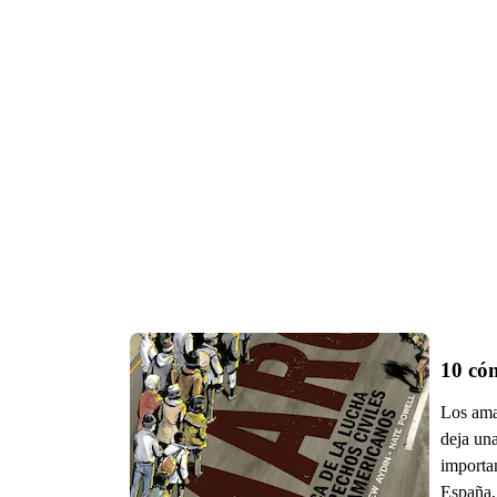
10 có
Los ama
deja un
importan
España, 