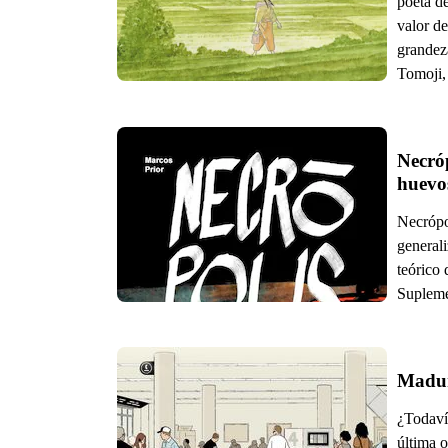
poeta de
valor de
grandez
Tomoji, 
Necróp
huevo
Necrópol
generali
teórico
Supleme
Madur
¿Todaví
última o