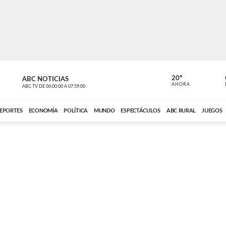
20º
ABC NOTICIAS
LA PRIMER
AHORA
ABC TV
DE
06:00:00
A
07:59:00
ABC CARDINAL 
EPORTES
ECONOMÍA
POLÍTICA
MUNDO
ESPECTÁCULOS
ABC RURAL
JUEGOS