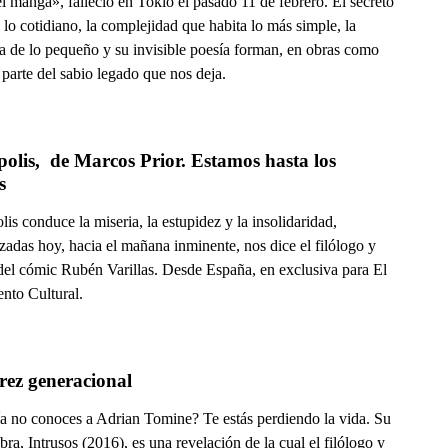
l manga», falleció en Tokio el pasado 11 de febrero. El secreto
 lo cotidiano, la complejidad que habita lo más simple, la
a de lo pequeño y su invisible poesía forman, en obras como
parte del sabio legado que nos deja.
olis,  de Marcos Prior. Estamos hasta los 
s
is conduce la miseria, la estupidez y la insolidaridad,
zadas hoy, hacia el mañana inminente, nos dice el filólogo y
 del cómic Rubén Varillas. Desde España, en exclusiva para El
nto Cultural.
ez generacional
a no conoces a Adrian Tomine? Te estás perdiendo la vida. Su
bra, Intrusos (2016), es una revelación de la cual el filólogo y