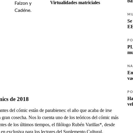
ba
Virtualidades matriciales
M
Se
EE
PO
PL
mu
NA
Em
va
PO
mics de 2018
Ha
ve
ntes del cómic están de parabienes: el año que acaba de irse
a gran cosecha. Nos lo cuenta uno de los teóricos del cómic más
tes de los últimos tiempos, el filólogo Rubén Varillas*, desde
en exclusiva para los lectores del Suplemento Cultural.