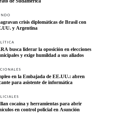
rato de Sudamérica
UNDO
 agravan crisis diplomáticas de Brasil con 
.UU. y Argentina
LÍTICA
RA busca liderar la oposición en elecciones 
nicipales y exige humildad a sus aliados
CIONALES
pleo en la Embajada de EE.UU.: abren 
cante para asistente de informática
LICIALES
llan cocaína y herramientas para abrir 
hículos en control policial en Asunción