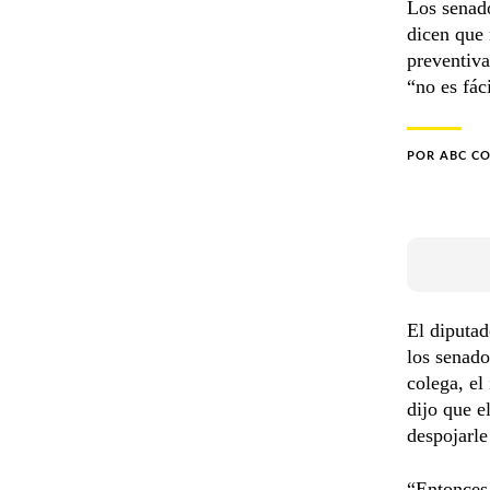
Los senado
dicen que 
preventiv
“no es fáci
POR
ABC C
El diputa
los senado
colega, el
dijo que e
despojarle
“Entonces 