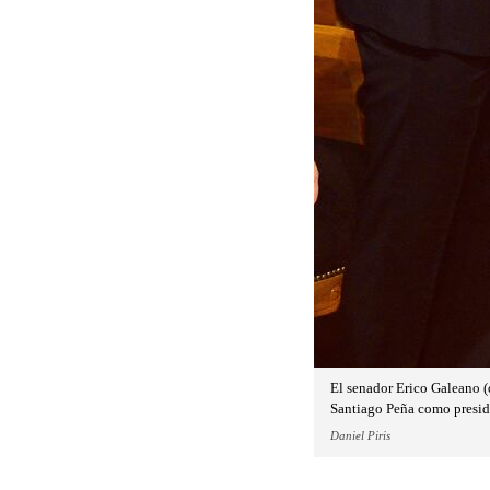
El senador Erico Galeano (d
Santiago Peña como preside
Daniel Piris