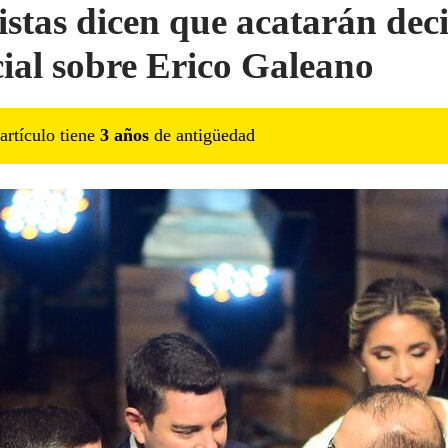
istas dicen que acatarán dec
cial sobre Erico Galeano
artículo tiene
3
año
s
de antigüedad