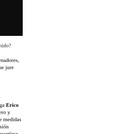
nido?
enadores,
ue jure
ega
Erico
ero y
de medidas
isión
nvertirse