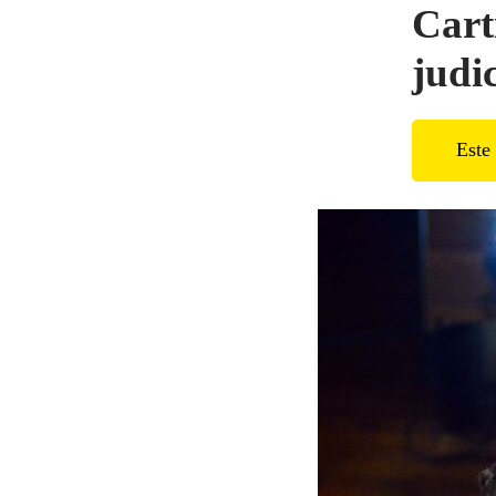
Cart
judi
Este 