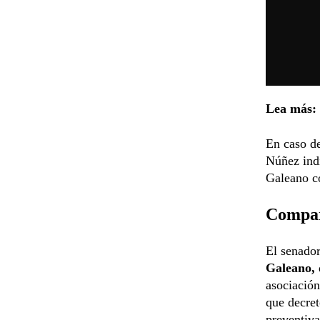
Lea más:
En caso de
Núñez indi
Galeano c
Compar
El senado
Galeano,
asociación
que decret
preventiva