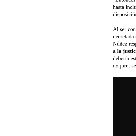
hasta incl
disposició
Al ser con
decretada 
Núñez resp
a la justic
debería es
no jure, se