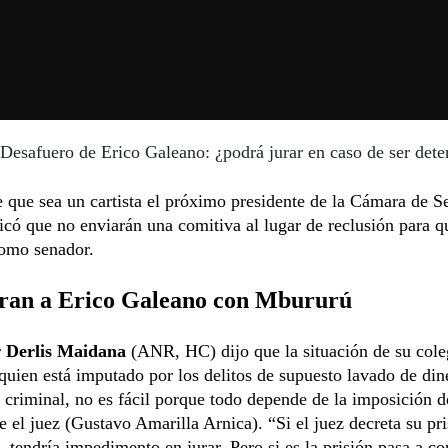
Desafuero de Erico Galeano: ¿podrá jurar en caso de ser dete
 que sea un cartista el próximo presidente de la Cámara de S
có que no enviarán una comitiva al lugar de reclusión para q
omo senador.
an a Erico Galeano con Mbururú
r
Derlis Maidana
(ANR, HC) dijo que la situación de su col
quien está imputado por los delitos de supuesto lavado de din
 criminal, no es fácil porque todo depende de la imposición 
e el juez (Gustavo Amarilla Arnica). “Si el juez decreta su pr
, tendría impedimento en jurar. Pero si es la prisión pasa a co