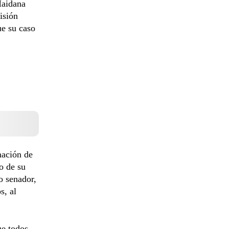
Maidana
risión
ue su caso
mación de
o de su
 senador,
s, al
ue todos