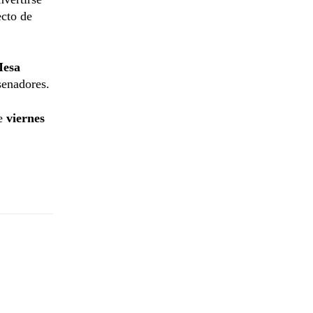
ecto de
esa
senadores.
e
viernes