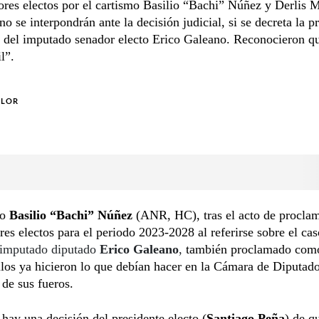
res electos por el cartismo Basilio “Bachi” Núñez y Derlis 
no se interpondrán ante la decisión judicial, si se decreta la p
a del imputado senador electo Erico Galeano. Reconocieron q
l”.
OLOR
do
Basilio “Bachi” Núñez
(ANR, HC), tras el acto de procla
res electos para el periodo 2023-2028 al referirse sobre el cas
imputado diputado
Erico Galeano
,
también proclamado como
llos ya hicieron lo que debían hacer en la Cámara de Diputado
 de sus fueros.
hay una decisión del presidente electo (
Santiago Peña
) de q