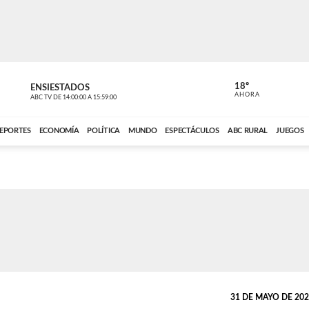
18º
ENSIESTADOS
PERIODÍST
AHORA
ABC TV
DE
14:00:00
A
15:59:00
ABC CARDINAL 
EPORTES
ECONOMÍA
POLÍTICA
MUNDO
ESPECTÁCULOS
ABC RURAL
JUEGOS
31 DE MAYO DE 2023