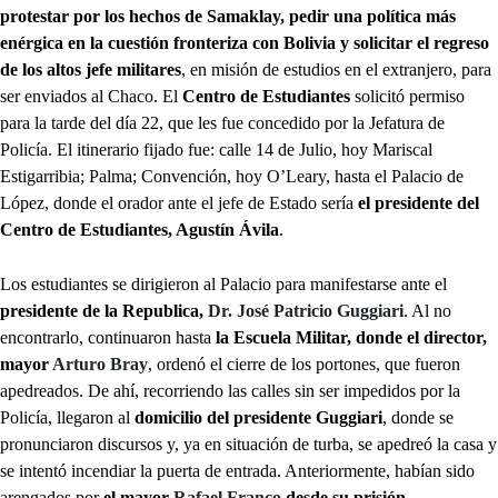
protestar por los hechos de Samaklay, pedir una política más
enérgica en la cuestión fronteriza con Bolivia y solicitar el regreso
de los altos jefe militares
, en misión de estudios en el extranjero, para
ser enviados al Chaco. El
Centro de Estudiantes
solicitó permiso
para la tarde del día 22, que les fue concedido por la Jefatura de
Policía. El itinerario fijado fue: calle 14 de Julio, hoy Mariscal
Estigarribia; Palma; Convención, hoy O’Leary, hasta el Palacio de
López, donde el orador ante el jefe de Estado sería
el presidente del
Centro de Estudiantes, Agustín Ávila
.
Los estudiantes se dirigieron al Palacio para manifestarse ante el
presidente de la Republica,
Dr. José Patricio Guggiari
. Al no
encontrarlo, continuaron hasta
la Escuela Militar, donde el director,
mayor
Arturo Bray
, ordenó el cierre de los portones, que fueron
apedreados. De ahí, recorriendo las calles sin ser impedidos por la
Policía, llegaron al
domicilio del presidente Guggiari
, donde se
pronunciaron discursos y, ya en situación de turba, se apedreó la casa y
se intentó incendiar la puerta de entrada. Anteriormente, habían sido
arengados por
el mayor
Rafael Franco
desde su prisión