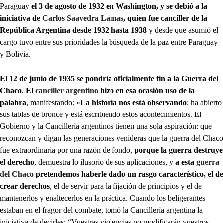
Paraguay
el 3 de agosto de 1932 en Washington, y se debió a la
iniciativa de
Carlos Saavedra Lamas
, quien fue canciller de la
República Argentina desde 1932 hasta 1938
y desde que asumió el
cargo tuvo entre sus prioridades la búsqueda de la paz entre Paraguay
y Bolivia.
El 12 de junio de 1935 se pondría oficialmente fin a la Guerra del
Chaco
.
El
canciller argentino
hizo en esa ocasión uso de la
palabra
, manifestando: «
La historia nos está observando
; ha abierto
sus tablas de bronce y está escribiendo estos acontecimientos. El
Gobierno y la Cancillería argentinos tienen una sola aspiración: que
reconozcan y digan las generaciones venideras que la guerra del Chaco
fue extraordinaria por una razón de fondo,
porque la guerra destruye
el derecho
, demuestra lo ilusorio de sus aplicaciones, y
a esta
guerra
del Chaco
pretendemos haberle dado un rasgo característico, el de
crear derechos
, el de servir para la fijación de principios y el de
mantenerlos y enaltecerlos en la práctica. Cuando los beligerantes
estaban en el fragor del combate, tomó la Cancillería argentina la
iniciativa de decirles: “Vuestras violencias no modificarán vuestros