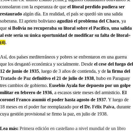
consolaron con la esperanza de que
el litoral perdido pudiera ser
restaurado
algún día. En realidad, el país se quedó sin una salida
soberana. El aprieto boliviano
agudizó el problema del Chaco
, ya
que
si Bolivia no recuperaba su litoral sobre el Pacífico, una salida
al este sería
su única oportunidad de modificar su falta de litoral
»
(4)
.
Así, dos países mediterráneos y pobres se enfrentaron en una guerra
que los desgastó económica y socialmente. Desde
el cese del fuego del
12 de junio de 1935
, luego de 3 años de contienda, y de
la firma del
Tratado de Paz
definitivo el 21 de julio de 1938
, hubo en Paraguay
tres cambios de gobierno.
Eusebio Ayala fue depuesto por un golpe
militar en febrero de 1936
, a escasos siete meses del armisticio.
El
coronel Franco asumió el poder hasta agosto de 1937
. Y luego de
18 meses en el poder fue reemplazado por
el Dr.
Félix Paiva
, durante
cuya gestión provisional se firmo la paz, en julio de 1938.
Lea más:
Primera edición en castellano a nivel mundial de un libro