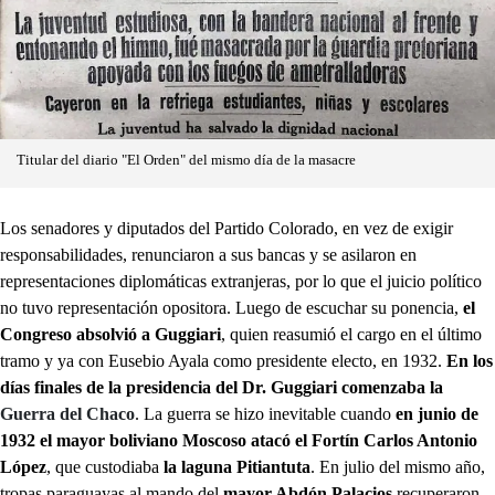
Titular del diario "El Orden" del mismo día de la masacre
Los senadores y diputados del Partido Colorado, en vez de exigir
responsabilidades, renunciaron a sus bancas y se asilaron en
representaciones diplomáticas extranjeras, por lo que el juicio político
no tuvo representación opositora. Luego de escuchar su ponencia,
el
Congreso absolvió a Guggiari
, quien reasumió el cargo en el último
tramo y ya con Eusebio Ayala como presidente electo, en 1932.
En los
días finales de la presidencia del Dr. Guggiari comenzaba la
Guerra del Chaco
. La guerra se hizo inevitable cuando
en junio de
1932 el mayor boliviano Moscoso atacó el Fortín Carlos Antonio
López
, que custodiaba
la laguna Pitiantuta
. En julio del mismo año,
tropas paraguayas al mando del
mayor Abdón Palacios
recuperaron