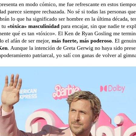
presenta en modo cómico, me fue refrescante en estos tiempo
ad parece siempre rechazada. No sé si todas las personas que
abrán lo que ha significado ser hombre en la última década, te
e tu
«tóxica» masculinidad
para encajar, sin que nadie te exp
ente qué es tan «tóxico». El Ken de Ryan Gosling me termi
o el afán de ser mejor,
más fuerte, más poderoso
. El genui
Ken
. Aunque la intención de Greta Gerwig no haya sido prese
poderamiento patriarcal, yo salí con ganas de volver al gimna