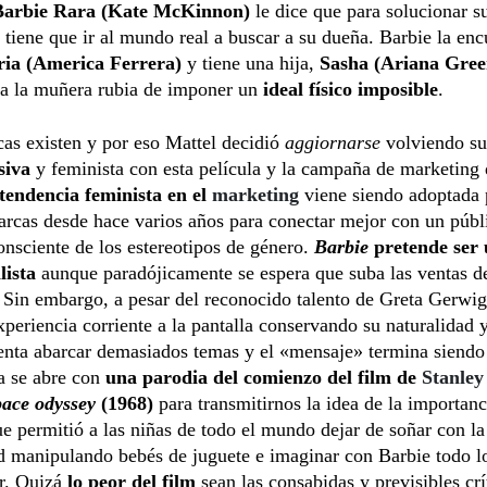
Barbie Rara (Kate McKinnon)
le dice que para solucionar su
 tiene que ir al mundo real a buscar a su dueña. Barbie la enc
ria (America Ferrera)
y tiene una hija,
Sasha (Ariana Gree
 a la muñera rubia de imponer un
ideal físico imposible
.
icas existen y por eso Mattel decidió
aggiornarse
volviendo su
siva
y feminista
con esta película y la campaña de marketing 
tendencia feminista en el
marketing
viene siendo adoptada 
rcas desde hace varios años para conectar mejor con un públ
nsciente de los estereotipos de género.
Barbie
pretende ser
lista
aunque paradójicamente se espera que suba las ventas de
 Sin embargo, a pesar del reconocido talento de Greta Gerwig
experiencia corriente a la pantalla conservando su naturalidad y
tenta abarcar demasiados temas y el «mensaje» termina siendo
a se abre con
una parodia del comienzo del film de
Stanley
pace odyssey
(1968)
para transmitirnos la idea de la importanc
 permitió a las niñas de todo el mundo dejar de soñar con la
d manipulando bebés de juguete e imaginar con Barbie todo l
r. Quizá
lo peor del film
sean las consabidas y previsibles crí