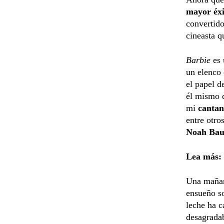
mayor éxi
convertido
cineasta 
Barbie
es 
un elenco 
el papel 
él mismo 
mi
cantan
entre otro
Noah Ba
Lea más:
Una maña
ensueño so
leche ha c
desagradab