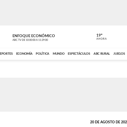
19º
ENFOQUE ECONÓMICO
ENFOQUE 
AHORA
ABC TV
DE
10:00:00
A
11:29:00
ABC CARDINAL 
EPORTES
ECONOMÍA
POLÍTICA
MUNDO
ESPECTÁCULOS
ABC RURAL
JUEGOS
20 DE AGOSTO DE 2023