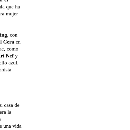
ula que ha
era mujer
ing
, con
el Cera
en
que, como
ari Nef
y
llo azul,
onista
su casa de
era la
e
de una vida