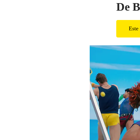
De B
Este 