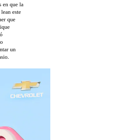
s en que la
 lean este
ner que
lique
nó
no
ntar un
sio.