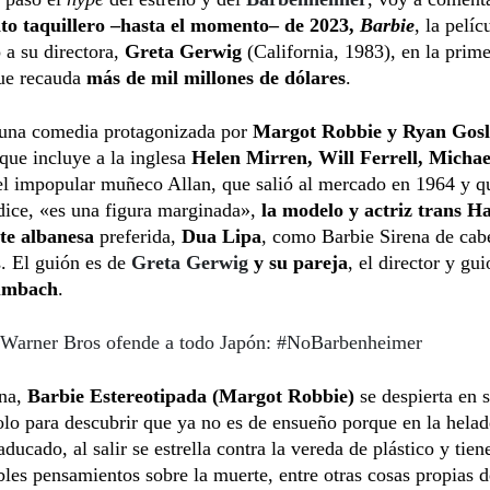
to taquillero –hasta el momento– de 2023,
Barbie
, la pelíc
 a su directora,
Greta Gerwig
(California, 1983), en la prim
que recauda
más de mil millones de dólares
.
una comedia protagonizada por
Margot Robbie y Ryan Gosl
que incluye a la inglesa
Helen Mirren, Will Ferrell, Micha
del impopular muñeco Allan, que salió al mercado en 1964 y 
dice, «es una figura marginada»,
la modelo y actriz trans H
te albanesa
preferida,
Dua Lipa
, como Barbie Sirena de cabe
s. El guión es de
Greta Gerwig
y su pareja
, el director y gui
umbach
.
Warner Bros ofende a todo Japón: #NoBarbenheimer
na,
Barbie Estereotipada (Margot Robbie)
se despierta en 
lo para descubrir que ya no es de ensueño porque en la helad
aducado, al salir se estrella contra la vereda de plástico y tien
les pensamientos sobre la muerte, entre otras cosas propias 