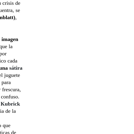
 crisis de
uentra, se
nblatt)
,
imagen
que la
por
ico cada
 una
sátira
l juguete
 para
 frescura,
 confuso.
 Kubrick
ia de la
o que
ticas de