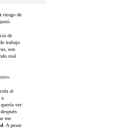
A riesgo de
ustó.
ncia de
de trabajo
vas, son
ndo real
énero
cula al
 a
quería ver
 después
que me
ad
. A pesar