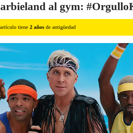
arbieland al gym: #Orgullo
artículo tiene
2
año
s
de antigüedad