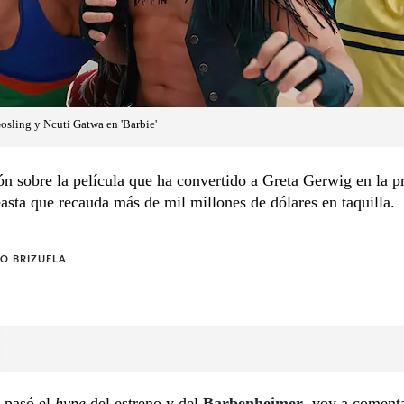
sling y Ncuti Gatwa en 'Barbie'
n sobre la película que ha convertido a Greta Gerwig en la p
asta que recauda más de mil millones de dólares en taquilla.
O BRIZUELA
 pasó el
hype
del estreno y del
Barbenheimer
, voy a coment