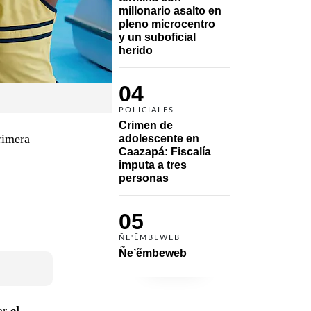
millonario asalto en 
pleno microcentro 
y un suboficial 
herido
04
POLICIALES
Crimen de 
rimera
adolescente en 
Caazapá: Fiscalía 
imputa a tres 
personas 
05
ÑE'ẼMBEWEB
Ñe’ẽmbeweb
ar
el