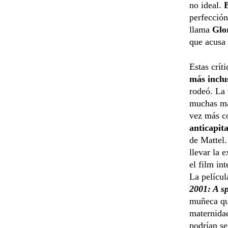
no ideal.
perfección
llama
Glo
que acusa
Estas crít
más inclu
rodeó. La
muchas ma
vez más co
anticapita
de Mattel.
llevar la 
el film in
La películ
2001: A s
muñeca que
maternida
podrían se