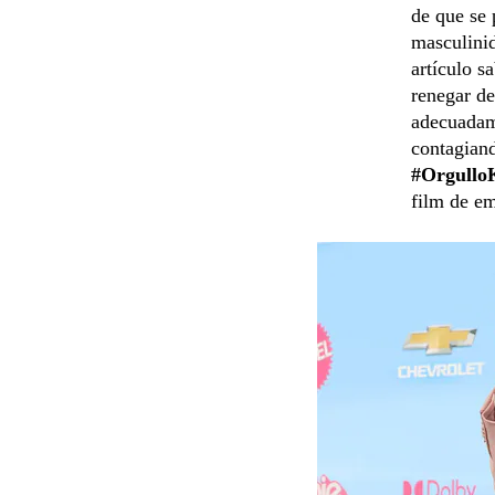
de que se 
masculinid
artículo s
renegar d
adecuadam
contagiand
#Orgullo
film de em