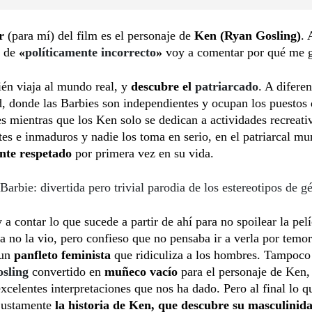
or
(para mí) del film es el personaje de
Ken (Ryan Gosling)
. 
o de
«
políticamente incorrecto
»
voy a comentar por qué me g
én viaja al mundo real, y
descubre el
patriarcado
. A difere
, donde las Barbies son independientes y ocupan los puestos 
s mientras que los Ken solo se dedican a actividades recreati
es e inmaduros y nadie los toma en serio, en el patriarcal mu
ente respetado
por primera vez en su vida.
Barbie: divertida pero trivial parodia de los estereotipos de g
 a contar lo que sucede a partir de ahí para no spoilear la pelí
a no la vio, pero confieso que no pensaba ir a verla por temor
 un
panfleto feminista
que ridiculiza a los hombres. Tampoco 
sling
convertido en
muñeco vacío
para el personaje de Ken,
excelentes interpretaciones que nos ha dado. Pero al final lo 
 justamente
la historia de Ken, que descubre su masculinid