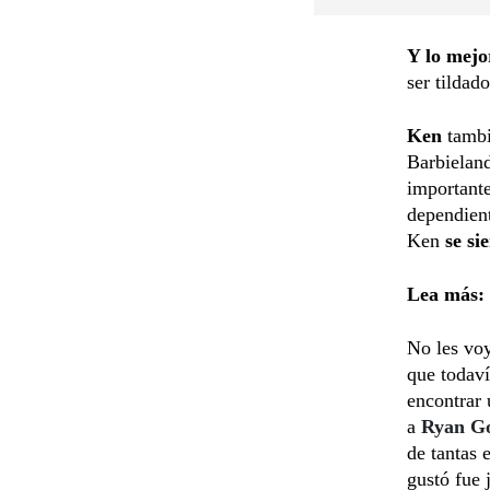
Y lo mej
ser tildad
Ken
tambi
Barbieland
importante
dependient
Ken
se si
Lea más:
No les voy
que todaví
encontrar
a
Ryan Go
de tantas 
gustó fue