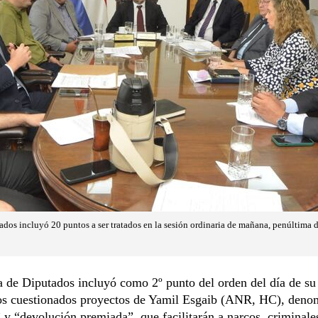
ados incluyó 20 puntos a ser tratados en la sesión ordinaria de mañana, penúltima d
 de Diputados incluyó como 2º punto del orden del día de su
s cuestionados proyectos de Yamil Esgaib (ANR, HC), deno
 y “devolución premiada”, que facilitarán a narcos, criminale