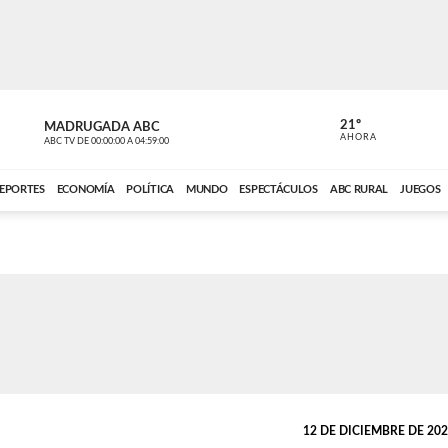
21º
MADRUGADA ABC
MADRUGAD
AHORA
ABC TV
DE
00:00:00
A
04:59:00
ABC CARDINAL 
EPORTES
ECONOMÍA
POLÍTICA
MUNDO
ESPECTÁCULOS
ABC RURAL
JUEGOS
12 DE DICIEMBRE DE 2023