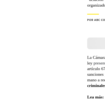
organizado
POR
ABC C
La Cámara
ley
presen
artículo 
sanciones
mano a re
criminale
Lea más: