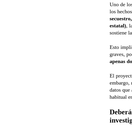
Uno de lo
los hechos
secuestro
estatal)
, 
sostiene l
Esto impli
graves, p
apenas d
El proyect
embargo, n
datos que 
habitual en
Deberán
investi