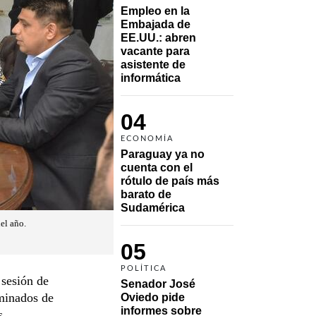
Empleo en la 
Embajada de 
EE.UU.: abren 
vacante para 
asistente de 
informática
04
ECONOMÍA
Paraguay ya no 
cuenta con el 
rótulo de país más 
barato de 
Sudamérica
el año.
05
POLÍTICA
 sesión de
Senador José 
minados de
Oviedo pide 
informes sobre 
s