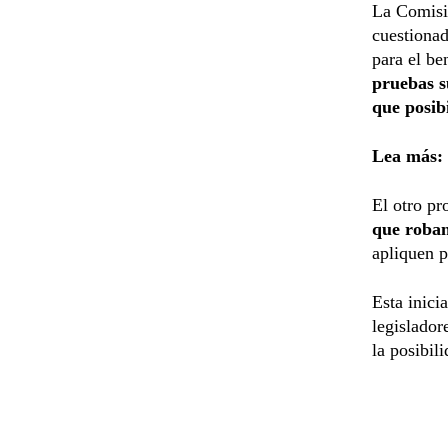
La Comisió
cuestionad
para el be
pruebas su
que posib
Lea más:
El otro pr
que roban
apliquen p
Esta inici
legislador
la posibil