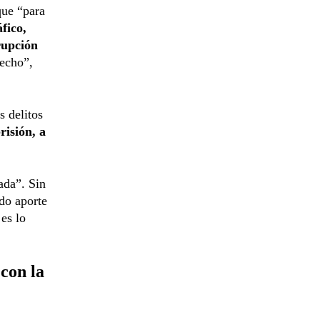
que “para
fico,
rupción
hecho”,
s delitos
risión, a
ada”. Sin
do aporte
es lo
con la