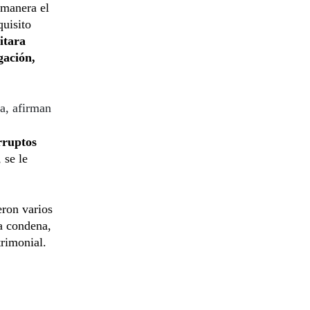
 manera el
quisito
litara
gación,
ta, afirman
rruptos
 se le
eron varios
 a condena,
trimonial.