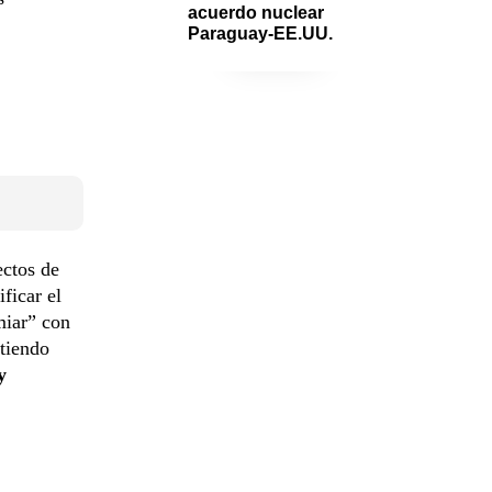
acuerdo nuclear 
Paraguay-EE.UU.
ectos de
ficar el
miar” con
tiendo
y