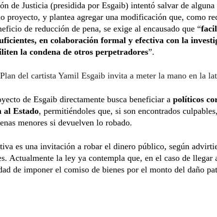
n de Justicia (presidida por Esgaib) intentó salvar de alguna
o proyecto, y plantea agregar una modificación que, como re
neficio de reducción de pena, se exige al encausado que “
faci
ficientes, en colaboración formal y efectiva con la investi
iliten la condena de otros perpetradores
”.
Plan del cartista Yamil Esgaib invita a meter la mano en la la
oyecto de Esgaib directamente busca beneficiar a
políticos co
 al Estado
, permitiéndoles que, si son encontrados culpables,
enas menores si devuelven lo robado.
ativa es una invitación a robar el dinero público, según advirti
es. Actualmente la ley ya contempla que, en el caso de llegar
idad de imponer el comiso de bienes por el monto del daño pa