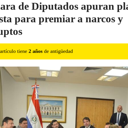
ra de Diputados apuran pl
ista para premiar a narcos y
uptos
artículo tiene
2
año
s
de antigüedad