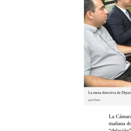
La mesa directiva de Diput
gentileza
La Cámara
mañana do
“delación”