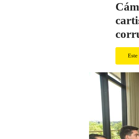
Cáma
cart
corr
Este 