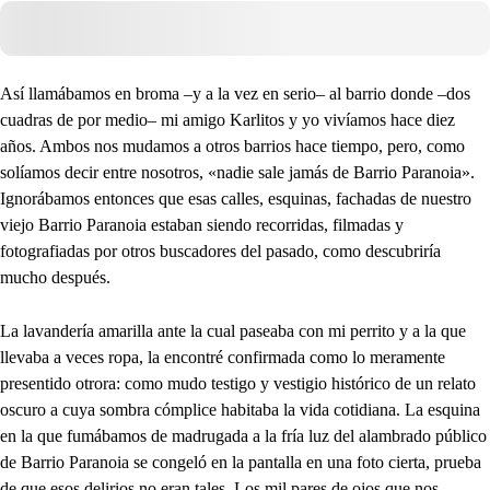
Así llamábamos en broma –y a la vez en serio– al barrio donde –dos
cuadras de por medio– mi amigo Karlitos y yo vivíamos hace diez
años. Ambos nos mudamos a otros barrios hace tiempo, pero, como
solíamos decir entre nosotros, «nadie sale jamás de Barrio Paranoia».
Ignorábamos entonces que esas calles, esquinas, fachadas de nuestro
viejo Barrio Paranoia estaban siendo recorridas, filmadas y
fotografiadas por otros buscadores del pasado, como descubriría
mucho después.
La lavandería amarilla ante la cual paseaba con mi perrito y a la que
llevaba a veces ropa, la encontré confirmada como lo meramente
presentido otrora: como mudo testigo y vestigio histórico de un relato
oscuro a cuya sombra cómplice habitaba la vida cotidiana. La esquina
en la que fumábamos de madrugada a la fría luz del alambrado público
de Barrio Paranoia se congeló en la pantalla en una foto cierta, prueba
de que esos delirios no eran tales. Los mil pares de ojos que nos