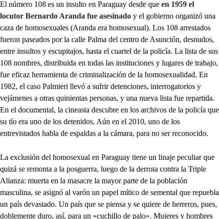
El número 108 es un insulto en Paraguay desde que
en 1959 el
locutor Bernardo Aranda fue asesinado
y el gobierno organizó una
caza de homosexuales (Aranda era homosexual). Los 108 arrestados
fueron paseados por la calle Palma del centro de Asunción, desnudos,
entre insultos y escupitajos, hasta el cuartel de la policía. La lista de sus
108 nombres, distribuida en todas las instituciones y lugares de trabajo,
fue eficaz herramienta de criminalización de la homosexualidad. En
1982, el caso Palmieri llevó a sufrir detenciones, interrogatorios y
vejámenes a otras quinientas personas, y una nueva lista fue repartida.
En el documental, la cineasta descubre en los archivos de la policía que
su tío era uno de los detenidos. Aún en el 2010, uno de los
entrevistados habla de espaldas a la cámara, para no ser reconocido.
La exclusión del homosexual en Paraguay tiene un linaje peculiar que
quizá se remonta a la posguerra, luego de la derrota contra la Triple
Alianza: muerta en la masacre la mayor parte de la población
masculina, se asignó al varón un papel mítico de semental que repuebla
un país devastado. Un país que se piensa y se quiere de herreros, pues,
doblemente duro, así, para un «cuchillo de palo». Mujeres y hombres