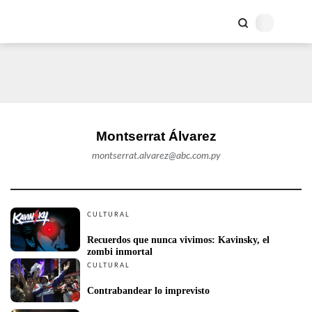
Montserrat Álvarez
montserrat.alvarez@abc.com.py
CULTURAL
Recuerdos que nunca vivimos: Kavinsky, el 
zombi inmortal
CULTURAL
Contrabandear lo imprevisto 