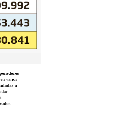
peradores
en varios
culadas a
nador
t
rados
.