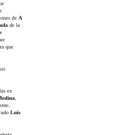
or
e
ciones de
A
rada
de la
de
gue
ra que
mas
las ex
Medina
,
ente.
rado
Luis
rtista