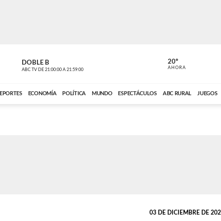
20º
DOBLE B
DE TODO 
AHORA
ABC TV
DE
21:00:00
A
21:59:00
ABC CARDINAL 
EPORTES
ECONOMÍA
POLÍTICA
MUNDO
ESPECTÁCULOS
ABC RURAL
JUEGOS
03 DE DICIEMBRE DE 2023