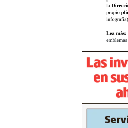
la
Direcc
propio
pli
infografía)
Lea más:
emblemas