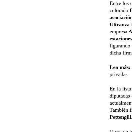
Entre los
colorado
E
asociació
Ultranza
empresa
A
estaciones
figurando 
dicha firm
Lea más:
privadas
En la list
diputadas c
actualmen
También fi
Pettengill
Otros de l