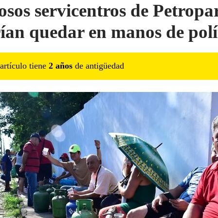
osos servicentros de Petropa
ían quedar en manos de polí
artículo tiene
2
año
s
de antigüedad