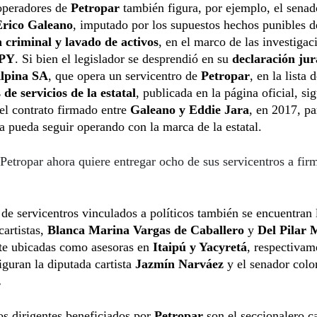
 operadores de
Petropar
también figura, por ejemplo, el senad
rico Galeano
, imputado por los supuestos hechos punibles d
n criminal y lavado de activos
, en el marco de las investiga
 PY
. Si bien el legislador se desprendió en su
declaración ju
lpina SA
, que opera un servicentro de
Petropar
, en la lista 
 de servicios de la estatal
, publicada en la página oficial, si
el contrato firmado entre
Galeano y Eddie Jara
, en 2017, pa
a pueda seguir operando con la marca de la estatal.
Petropar ahora quiere entregar ocho de sus servicentros a fir
a de servicentros vinculados a políticos también se encuentran 
artistas,
Blanca Marina Vargas de Caballero
y
Del Pilar 
te ubicadas como asesoras en
Itaipú y Yacyretá
, respectivam
guran la diputada cartista
Jazmín Narváez
y el senador colo
.
os dirigentes beneficiados por
Petropar
son el seccionalero ca