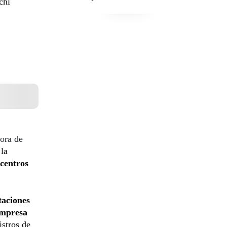
chi
ora de
 la
icentros
taciones
empresa
stros de