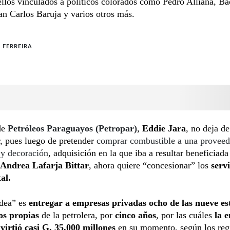
ellos vinculados a políticos colorados como Pedro Alliana, Ba
n Carlos Baruja y varios otros más.
 FERREIRA
de
Petróleos Paraguayos (Petropar)
,
Eddie Jara
, no deja de
, pues luego de pretender
comprar combustible a una proveed
 y decoración
, adquisición en la que iba a resultar beneficiada
Andrea Lafarja Bittar
, ahora quiere “concesionar” los
serv
tal.
idea” es
entregar a empresas privadas ocho de las nueve es
os propias
de la petrolera, por
cinco años
, por las cuáles
la 
virtió casi G. 35.000 millones
en su momento, según los regi