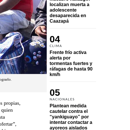
localizan muerta a 
adolescente 
desaparecida en 
Caazapá 
04
CLIMA
Frente frío activa 
alerta por 
tormentas fuertes y 
ráfagas de hasta 90 
km/h
ograrlo.
05
NACIONALES
s propias,
Plantean medida 
 quien
cautelar contra el 
sta
“yankiguayo” por 
intentar contactar a 
fertar”,
ayoreos aislados