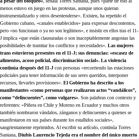
a pesar del bloqueo»
, señala Torres Santana, pues «parte de ello al
menos estuvo en juego en las protestas, aunque unos quieran
instrumentalizarlo y otros desentenderse». Existen, ha repetido el
Gobierno cubano, «canales establecidos» para expresar descontentos,
pero «no funcionan o ya no son legítimos», e insistir en ellos tras el 11-
J implica «que están clausuradas o son inaceptablemente angostas las
posibilidades de tramitar los conflictos y necesidades».
Las mujeres
trans estuvieron presentes en el 11-J; sus denuncias: «escasez de
alimentos, acoso policial, discriminación social». La violencia
continúa después del 11-J
con personas «recorriendo las estaciones
policiales para tener información de sus seres queridos, interponer
recursos, llevarles provisiones».
El Gobierno ha descrito a los
manifestantes «como personas que realizaron actos “vandálicos”,
como “delincuentes”, como vulgares»
. Son palabras con contexto y
referentes: «Piñera en Chile y Moreno en Ecuador y muchos otros
también nombraron vándalos, zánganos y delincuentes a quienes se
manifestaron en sus países durante los estallidos sociales»,
sangrientamente reprimidos. Al escribir su artículo, continúa Torres
Santana,
Diubis Laurencio Tejeda era el nombre del único muerto