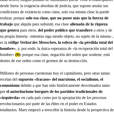
desde fuera: la exigencia absoluta de justicia, que supone anular sus
condiciones de existencia como clase, solo esa misma clase la puede
realizar, porque
solo esa clase, que no posee más que la fuerza de
trabajo
que alquila para subsistir, esa clase
alienada de la riqueza
que genera
para otros,
del poder político que transfiere
a otros y de
su propia historia –mientras siga siendo objeto, no sujeto de la misma–,
es la
völlige Verlust des Menschen
, la esfera de «la pérdida total del
hombre»
, y, por ende, la única esperanza de «la recuperación total del
hombre»
(9)
:
porque esa clase, negación del orden que sostiene, está
dentro de ese orden como el germen de su destrucción.
Millones de personas cuestionan hoy el capitalismo, pero otras tantas
recelan del
supuesto «fracaso» del marxismo, el socialismo, el
comunismo
debido a que han sido históricamente desvirtuados tanto
por
el autoritarismo burgués de los partidos tradicionales de
«izquierda»
en cada país como por la apropiación de los procesos
revolucionarios por parte de las élites en el poder en Estados
totalitarios. Marx empezó a reescribir la historia desde la perspectiva de