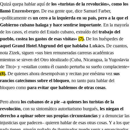
Quizá quepa hablar aquí de
los «turistas de la revolución», como los
llamó
Enzensberger
.
De esa gente que, dice Samuel Farber,
«políticamente es
un cero a la izquierda en su país, pero a la que el
Gobierno cubano halaga
y hace sentirse importante
. En la mayoría
de los casos, el erario del Estado cubano, extraído del
trabajo del
pueblo, costea los gastos de esas visitas»
(7)
.
De los huéspedes de
aquel Grand Hotel Abgrund del que hablaba
Lukács
.
De cuantos,
nota Zizek, siguen «sus bien remuneradas carreras académicas
mientras se sirven del Otro idealizado (Cuba, Nicaragua, la Yugoslavia
de Tito)» y «estallan contra él cuando perturba su sueño complaciente»
(8)
.
De quienes ahora desempolvan y recitan por enésima vez
sus
rancios catecismos sobre el bloqueo
, no tanto para hablar del
bloqueo como
para evitar que hablemos de otras cosas
.
Pero ahora
los cubanos de a pie –a quienes
los turistas de la
revolución
, con su sintomático autoritarismo burgués,
les niegan el
derecho a opinar sobre sus propias circunstancias
y a denunciar las
injusticias que padecen– quieren hablar de esas otras cosas. Y a los que
nada tienen, ningún puñado de iluminados puede venir a emanciparlos