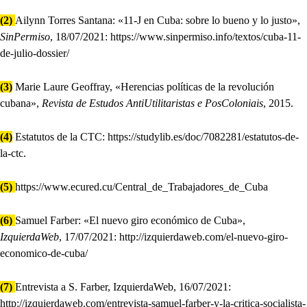
(2)
Ailynn Torres Santana: «11-J en Cuba: sobre lo bueno y lo justo»,
SinPermiso
, 18/07/2021: https://www.sinpermiso.info/textos/cuba-11-
de-julio-dossier/
(3)
Marie Laure Geoffray, «Herencias políticas de la revolución
cubana»,
Revista de Estudos AntiUtilitaristas e PosColoniais
, 2015.
(4)
Estatutos de la CTC: https://studylib.es/doc/7082281/estatutos-de-
la-ctc.
(5)
https://www.ecured.cu/Central_de_Trabajadores_de_Cuba
(6)
Samuel Farber: «El nuevo giro económico de Cuba»,
IzquierdaWeb
, 17/07/2021: http://izquierdaweb.com/el-nuevo-giro-
economico-de-cuba/
(7)
Entrevista a S. Farber, IzquierdaWeb, 16/07/2021:
http://izquierdaweb.com/entrevista-samuel-farber-y-la-critica-socialista-