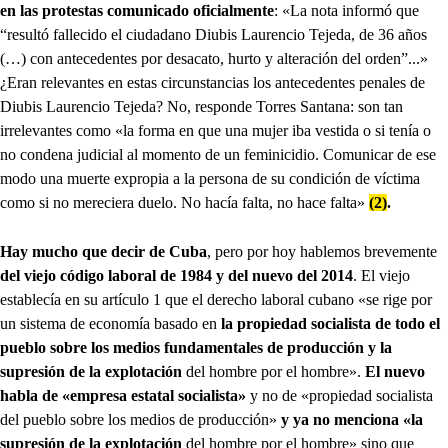
en las protestas comunicado oficialmente
: «La nota informó que
“resultó fallecido el ciudadano Diubis Laurencio Tejeda, de 36 años
(…) con antecedentes por desacato, hurto y alteración del orden”...»
¿Eran relevantes en estas circunstancias los antecedentes penales de
Diubis Laurencio Tejeda? No, responde Torres Santana: son tan
irrelevantes como «la forma en que una mujer iba vestida o si tenía o
no condena judicial al momento de un feminicidio. Comunicar de ese
modo una muerte expropia a la persona de su condición de víctima
como si no mereciera duelo. No hacía falta, no hace falta»
(2)
.
Hay mucho que decir de Cuba
, pero por hoy hablemos brevemente
del viejo código laboral de 1984 y del nuevo del 2014
. El viejo
establecía en su artículo 1 que el derecho laboral cubano «se rige por
un sistema de economía basado en
la propiedad socialista de todo el
pueblo sobre los medios fundamentales de producción y la
supresión de la explotación
del hombre por el hombre».
El nuevo
habla de «empresa estatal socialista»
y no de «propiedad socialista
del pueblo sobre los medios de producción»
y ya no menciona «la
supresión de la explotación
del hombre por el hombre» sino que