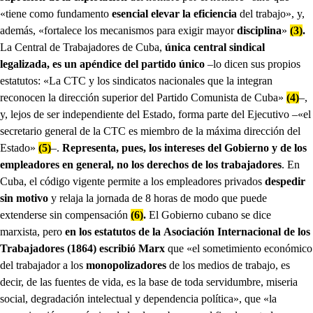
«tiene como fundamento
esencial elevar la eficiencia
del trabajo», y,
además, «fortalece los mecanismos para exigir mayor
disciplina
»
(3)
.
La Central de Trabajadores de Cuba,
única central sindical
legalizada, es un apéndice del partido único
–lo dicen sus propios
estatutos: «La CTC y los sindicatos nacionales que la integran
reconocen la dirección superior del Partido Comunista de Cuba»
(4)
–,
y, lejos de ser independiente del Estado, forma parte del Ejecutivo –«el
secretario general de la CTC es miembro de la máxima dirección del
Estado»
(5)
–.
Representa, pues, los intereses del Gobierno y de los
empleadores en general, no los derechos de los trabajadores
. En
Cuba, el código vigente permite a los empleadores privados
despedir
sin motivo
y relaja la jornada de 8 horas de modo que puede
extenderse sin compensación
(6)
.
El Gobierno cubano se dice
marxista, pero
en los estatutos de la
Asociación Internacional de los
Trabajadores (1864) escribió Marx
que «el sometimiento económico
del trabajador a los
monopolizadores
de los medios de trabajo, es
decir, de las fuentes de vida, es la base de toda servidumbre, miseria
social, degradación intelectual y dependencia política», que «la