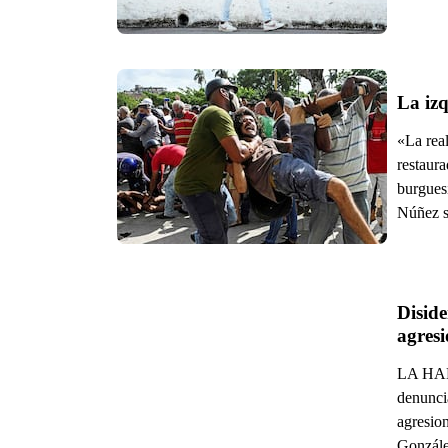
La izq
«La real
restaura
burguesí
Núñez so
Diside
agresi
LA HABA
denunci
agresion
González