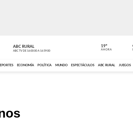
19º
ABC RURAL
MOTOR 36
AHORA
ABC TV
DE
16:00:00
A
16:59:00
ABC CARDINAL 
EPORTES
ECONOMÍA
POLÍTICA
MUNDO
ESPECTÁCULOS
ABC RURAL
JUEGOS
anos