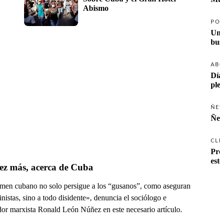
Abismo
PO
Un
AB
Dí
pl
ÑE
Ñe
CL
Pr
es
ez más, acerca de Cuba
imen cubano no solo persigue a los “gusanos”, como aseguran
linistas, sino a todo disidente», denuncia el sociólogo e
ador marxista Ronald León Núñez en este necesario artículo.