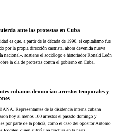
uierda ante las protestas en Cuba
idad es que, a partir de la década de 1990, el capitalismo fue
do por la propia dirección castrista, ahora devenida nueva
a nacional», sostiene el sociólogo e historiador Ronald León
bre la ola de protestas contra el gobierno en Cuba.
ntes cubanos denuncian arrestos temporales y 
ones
NA. Representantes de la disidencia interna cubana
aron hoy al menos 100 arrestos el pasado domingo y
es por parte de la policía, como el caso del opositor Antonio
 Rodiles, quien sufrió una fractura en la nariz.