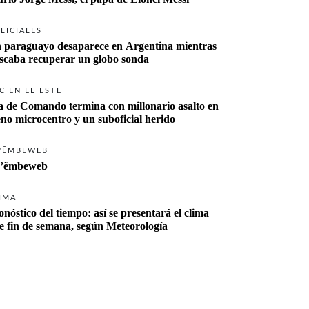
LICIALES
 paraguayo desaparece en Argentina mientras 
buscaba recuperar un globo sonda 
C EN EL ESTE
a de Comando termina con millonario asalto en 
eno microcentro y un suboficial herido
'ẼMBEWEB
’ẽmbeweb
IMA
onóstico del tiempo: así se presentará el clima 
te fin de semana, según Meteorología