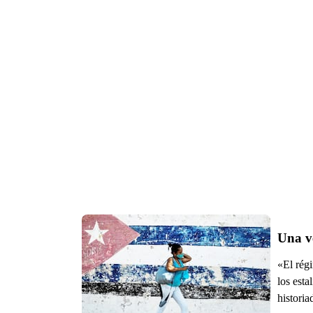
Una v
«El rég
los esta
histori