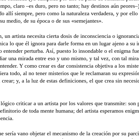
empo, claro –es duro, pero no tanto; hay destinos aún peores–
do allí siempre, pero como la naturaleza verdadera, y por ell
 su medio, de su época o de sus «semejantes».
, un artista necesita cierta dosis de inconsciencia o ignoranci
ica lo que él ignora para darle forma en un lugar ajeno a su in
o entender perturba. Así, puesto lo insondable o el enigma fu
ar una mirada entre eso y uno mismo, y tal vez, con tal mira
tender. Y como crear es dar consistencia objetiva a los mister
iera todo, al no tener misterios que le reclamaran su expresió
a crear; y, a la luz de estas definiciones, el que crea sin neces
 lógico criticar a un artista por los valores que transmite: son 
efinitorio de toda mente humana; del artista esperamos enigm
encia.
 sería vano objetar el mecanismo de la creación por su parci