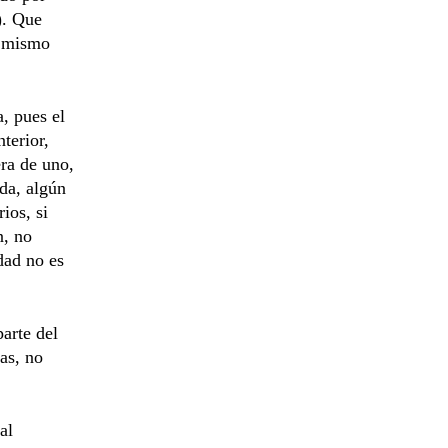
). Que
o mismo
a, pues el
terior,
era de uno,
da, algún
ios, si
n, no
idad no es
parte del
as, no
al