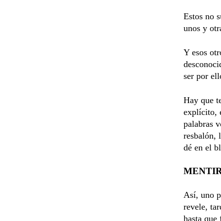
Estos no s
unos y otr
Y esos otr
desconocid
ser por el
Hay que te
explícito, 
palabras v
resbalón, 
dé en el b
MENTIR
Así, uno p
revele, ta
hasta que 