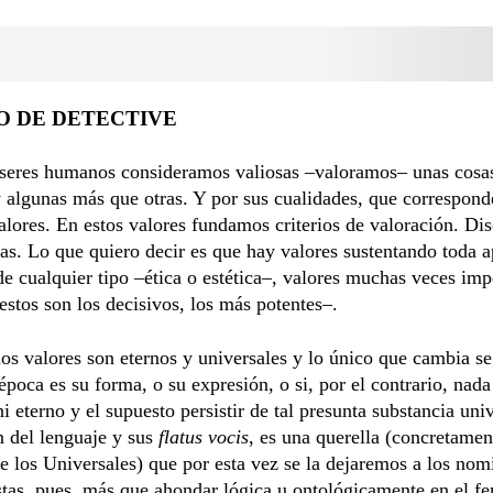
O DE DETECTIVE
 seres humanos consideramos valiosas –valoramos– unas cosas
y algunas más que otras. Y por sus cualidades, que correspond
alores. En estos valores fundamos criterios de valoración. Dis
as. Lo que quiero decir es que hay valores sustentando toda 
de cualquier tipo –ética o estética–, valores muchas veces im
 estos son los decisivos, los más potentes–.
los valores son eternos y universales y lo único que cambia s
 época es su forma, o su expresión, o si, por el contrario, nad
ni eterno y el supuesto persistir de tal presunta substancia uni
n del lenguaje y sus
flatus vocis
, es una querella (concretament
e los Universales) que por esta vez se la dejaremos a los nomi
istas, pues, más que ahondar lógica u ontológicamente en el 