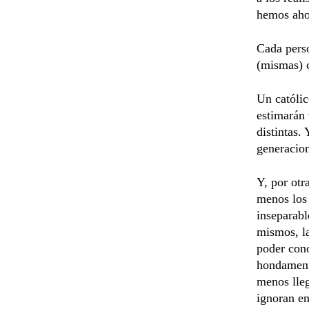
hemos ahor
Cada perso
(mismas) c
Un católic
estimarán 
distintas. 
generacion
Y, por otr
menos los 
inseparabl
mismos, la
poder cono
hondamente
menos lleg
ignoran en