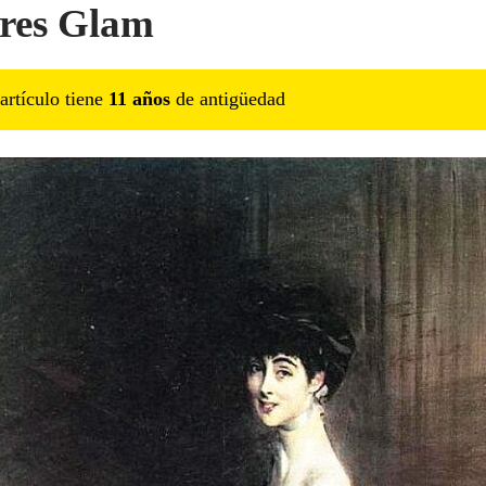
res Glam
artículo tiene
11
año
s
de antigüedad