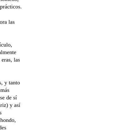
prácticos.
ora las
ículo,
ralmente
 eras, las
, y tanto
 más
se de sí
riz) y así
s
 hondo,
des