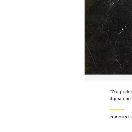
“No preten
digna que 
POR
MONTS