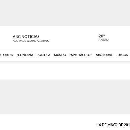
20º
ABC NOTICIAS
CARDINAL 
AHORA
ABC TV
DE
19:00:00
A
19:59:00
ABC CARDINAL 
EPORTES
ECONOMÍA
POLÍTICA
MUNDO
ESPECTÁCULOS
ABC RURAL
JUEGOS
16 DE MAYO DE 2015