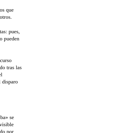
los que
otros.
tas: pues,
no pueden
scurso
do tras las
el
l disparo
aba» se
visible
ndo por