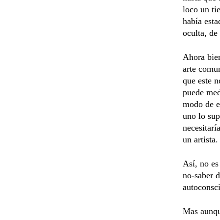
loco un ti
había esta
oculta, de
Ahora bien
arte comun
que este n
puede medi
modo de en
uno lo sup
necesitarí
un artista.
Así, no es
no-saber d
autoconsci
Mas aunque