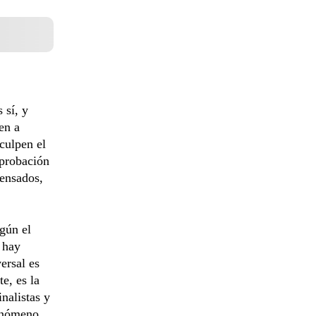
 sí, y
en a
culpen el
aprobación
pensados,
egún el
a hay
versal es
e, es la
nalistas y
fenómeno,