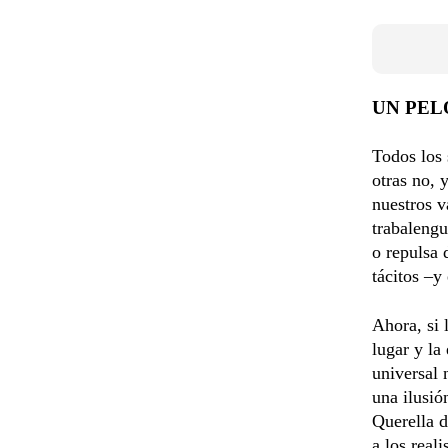
UN PEL
Todos los
otras no, 
nuestros v
trabalengu
o repulsa 
tácitos –y
Ahora, si 
lugar y la
universal 
una ilusió
Querella d
a los real