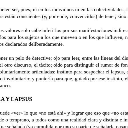
uelen ser, pues, ni en los individuos ni en las colectividades, 
as están conscientes (y, por ende, convencidos) de tener, sino 
os valores solo cabe inferirlos por sus manifestaciones indirec
os para los sujetos a los que mueven o en los que influyen, 
los declarados deliberadamente.
ner un pelo de detective: ojo para leer, entre las líneas del di
el otro discurso, el tácito; oído para distinguir el rumor de fon
oluntariamente articuladas; instinto para sospechar el lapsus, 
lo involuntario; y puntería para que, guiado por ese instinto, e
lanco.
A Y LAPSUS
uede «ver» lo que «no está ahí» y lograr que eso que «no est
rde o temprano, a todos como una realidad clara y distinta e in
fue señalada (ya cumplida por uno su parte de señalarla pasa