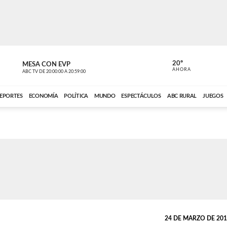
20º
MESA CON EVP
EL OBSERV
AHORA
ABC TV
DE
20:00:00
A
20:59:00
ABC CARDINAL 
EPORTES
ECONOMÍA
POLÍTICA
MUNDO
ESPECTÁCULOS
ABC RURAL
JUEGOS
24 DE MARZO DE 2013