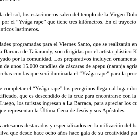
da del sol, los estacioneros salen del templo de la Virgen Dol
 por el “Yvága rape” que tiene tres kilómetros. En el trayecto
nticos lastimeros.
dades programadas para el Viernes Santo, que se realizarán en
a Barraca de Tañarandy, son dirigidas por el artista plástico 
yado por la comunidad. Los preparativos incluyen ornamenta
n de unos 15.000 candiles de cáscaras de apepu (naranja agri
rchas con las que será iluminada el “Yvága rape” para la proc
 completar el “Yvága rape” los peregrinos llegan al lugar don
cificado, que es descendido de la cruz para encontrarse con l
Luego, los turistas ingresan a La Barraca, para apreciar los c
que representan la Última Cena de Jesús y sus Apóstoles.
 artesanos destacados y especializados en la utilización del 
ilva que desde hace ocho años hace gala de su creatividad par