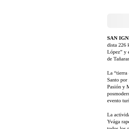
SAN IGNA
dista 226 
López” y e
de Tañara
La “tierra
Santo por 
Pasión y M
posmoderni
evento turí
La activid
Yvága rap
todos los 