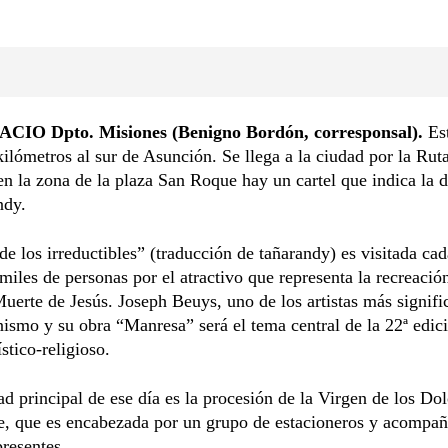
CIO Dpto. Misiones (Benigno Bordón, corresponsal).
Est
kilómetros al sur de Asunción. Se llega a la ciudad por la Rut
n la zona de la plaza San Roque hay un cartel que indica la d
ndy.
 de los irreductibles” (traducción de tañarandy) es visitada ca
miles de personas por el atractivo que representa la recreación
uerte de Jesús. Joseph Beuys, uno de los artistas más signifi
smo y su obra “Manresa” será el tema central de la 22ª edic
stico-religioso.
ad principal de ese día es la procesión de la Virgen de los Dol
e, que es encabezada por un grupo de estacioneros y acompa
presentes.