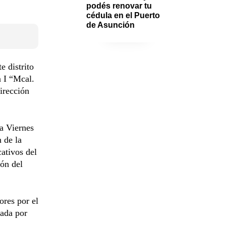
podés renovar tu 
cédula en el Puerto 
de Asunción
e distrito
a I “Mcal.
irección
da Viernes
 de la
cativos del
ión del
ores por el
ñada por