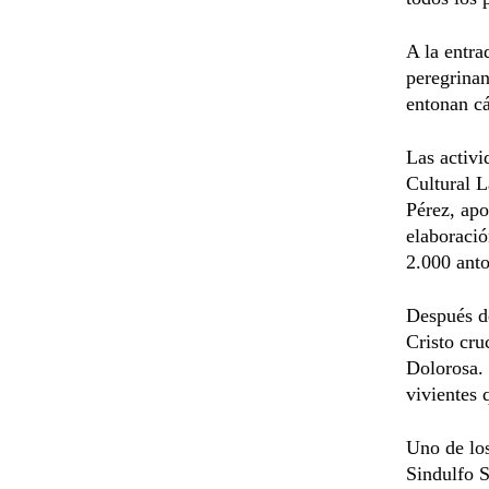
A la entra
peregrinan
entonan cá
Las activi
Cultural L
Pérez, apo
elaboració
2.000 anto
Después de
Cristo cru
Dolorosa. 
vivientes 
Uno de los
Sindulfo S