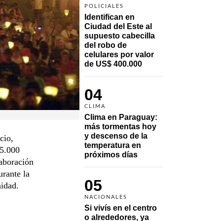
POLICIALES
Identifican en 
Ciudad del Este al 
supuesto cabecilla 
del robo de 
celulares por valor 
de US$ 400.000
04
CLIMA
Clima en Paraguay: 
más tormentas hoy 
y descenso de la 
cio,
temperatura en 
15.000
próximos días
laboración
urante la
05
nidad.
NACIONALES
Si vivís en el centro 
o alrededores, ya 