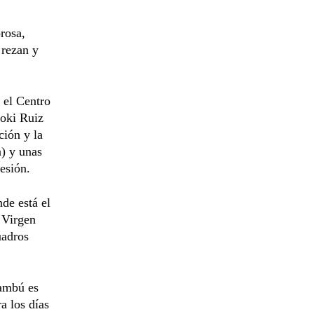
orosa,
 rezan y
 el Centro
Koki Ruiz
ción y la
a) y unas
esión.
de está el
a Virgen
uadros
bambú es
a los días