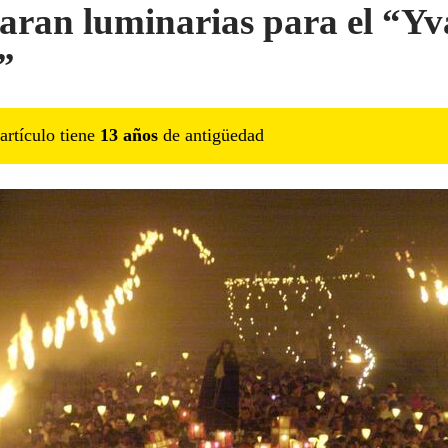
aran luminarias para el “Y
”
artículo tiene
13
año
s
de antigüedad