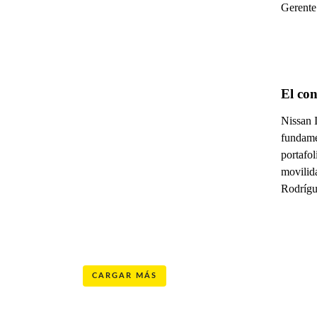
Gerente
El con
Nissan I
fundamen
portafol
movilid
Rodrígu
CARGAR MÁS