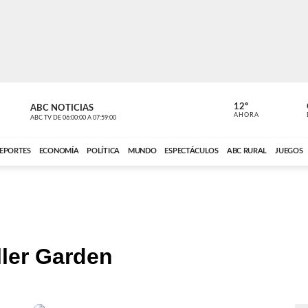
12º
ABC NOTICIAS
CONTACTO
AHORA
ABC TV
DE
06:00:00
A
07:59:00
ABC CARDINAL 
EPORTES
ECONOMÍA
POLÍTICA
MUNDO
ESPECTÁCULOS
ABC RURAL
JUEGOS
ler Garden