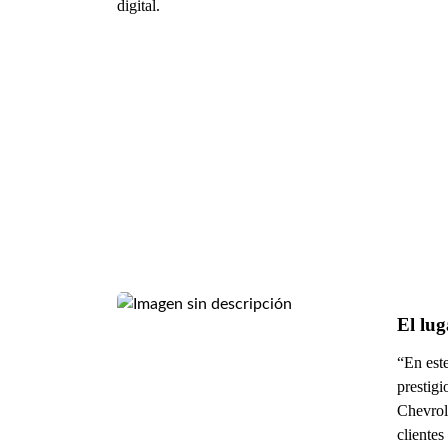
digital.
El lug
“En est
prestig
Chevrole
clientes