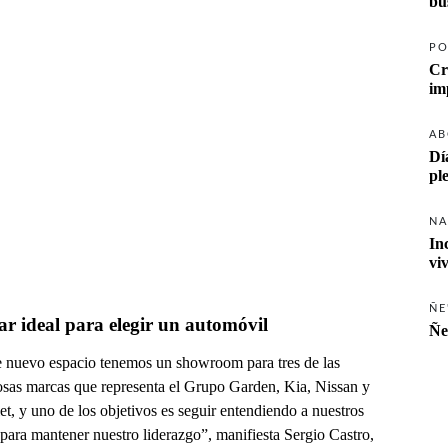
PO
Cr
AB
Dí
pl
NA
In
vi
ÑE
ar ideal para elegir un automóvil
Ñe
e nuevo espacio tenemos un showroom para tres de las
iosas marcas que representa el Grupo Garden, Kia, Nissan y
t, y uno de los objetivos es seguir entendiendo a nuestros
 para mantener nuestro liderazgo”, manifiesta Sergio Castro,