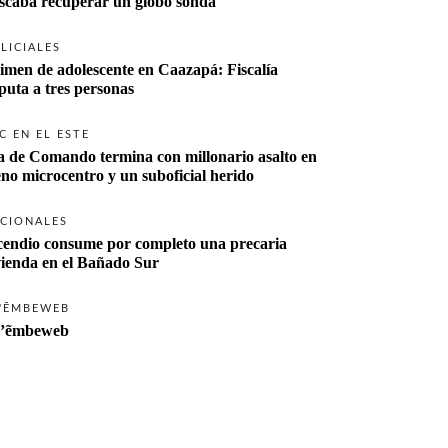
buscaba recuperar un globo sonda 
LICIALES
imen de adolescente en Caazapá: Fiscalía 
imputa a tres personas 
C EN EL ESTE
a de Comando termina con millonario asalto en 
eno microcentro y un suboficial herido
CIONALES
cendio consume por completo una precaria 
vienda en el Bañado Sur
'ẼMBEWEB
’ẽmbeweb