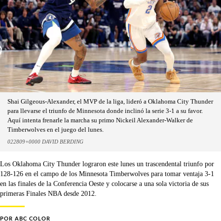
Shai Gilgeous-Alexander, el MVP de la liga, lideró a Oklahoma City Thunder
para llevarse el triunfo de Minnesota donde inclinó la serie 3-1 a su favor.
Aquí intenta frenarle la marcha su primo Nickeil Alexander-Walker de
Timberwolves en el juego del lunes.
022809+0000 DAVID BERDING
Los Oklahoma City Thunder lograron este lunes un trascendental triunfo por
128-126 en el campo de los Minnesota Timberwolves para tomar ventaja 3-1
en las finales de la Conferencia Oeste y colocarse a una sola victoria de sus
primeras Finales NBA desde 2012.
POR
ABC COLOR