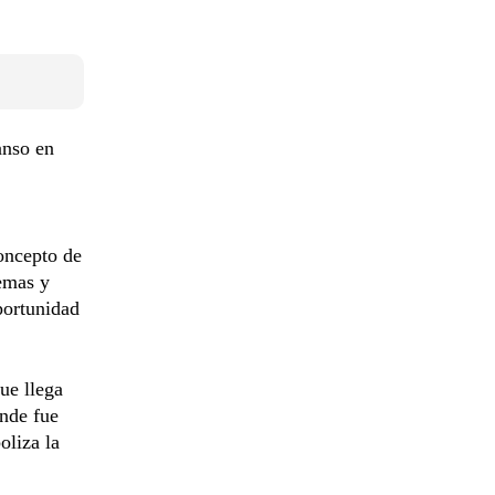
anso en
concepto de
lemas y
portunidad
ue llega
onde fue
oliza la