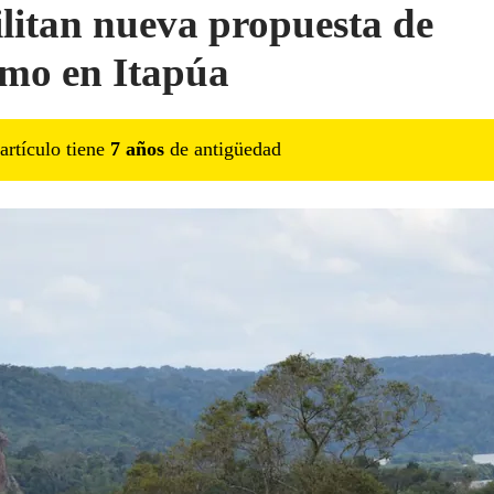
litan nueva propuesta de
smo en Itapúa
artículo tiene
7
año
s
de antigüedad