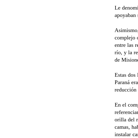
Le denomi
apoyaban 
Asimismo, 
complejo o
entre las 
río, y la 
de Misione
Estas dos 
Paraná era
reducción 
En el comp
referencia
orilla del
camas, hab
instalar c