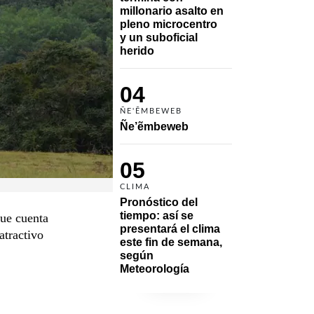
millonario asalto en 
pleno microcentro 
y un suboficial 
herido
04
ÑE'ẼMBEWEB
Ñe’ẽmbeweb
05
CLIMA
Pronóstico del 
tiempo: así se 
ue cuenta
presentará el clima 
atractivo
este fin de semana, 
según 
Meteorología