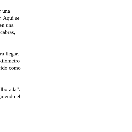
r una
. Aquí se
nen una
cabras,
a llegar,
 kilómetro
ocido como
Alborada”.
guiendo el