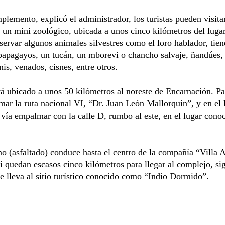
emento, explicó el administrador, los turistas pueden visita
 un mini zoológico, ubicada a unos cinco kilómetros del lugar
ervar algunos animales silvestres como el loro hablador, tie
papagayos, un tucán, un mborevi o chancho salvaje, ñandúes, 
nis, venados, cisnes, entre otros.
stá ubicado a unos 50 kilómetros al noreste de Encarnación. Par
mar la ruta nacional VI, “Dr. Juan León Mallorquín”, y en el
 vía empalmar con la calle D, rumbo al este, en el lugar con
o (asfaltado) conduce hasta el centro de la compañía “Villa 
 quedan escasos cinco kilómetros para llegar al complejo, si
 lleva al sitio turístico conocido como “Indio Dormido”.