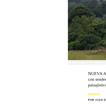
NUEVA ALB
con sender
paisajístic
POR
JUAN R