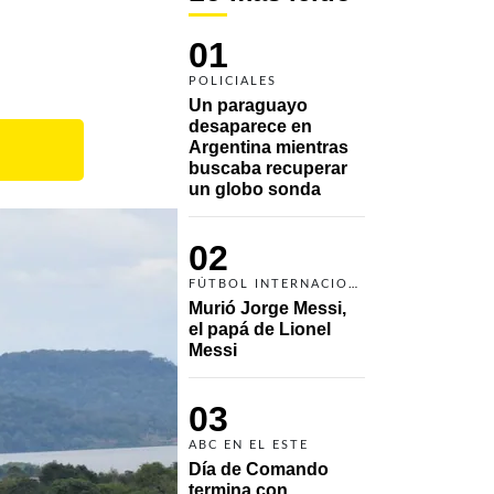
01
POLICIALES
Un paraguayo 
desaparece en 
Argentina mientras 
buscaba recuperar 
un globo sonda 
02
FÚTBOL INTERNACIONAL
Murió Jorge Messi, 
el papá de Lionel 
Messi
03
ABC EN EL ESTE
Día de Comando 
termina con 