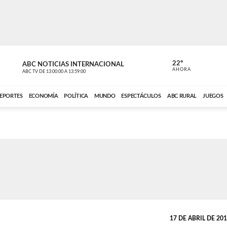
22º
ABC NOTICIAS INTERNACIONAL
CARDINAL 
AHORA
ABC TV
DE
13:00:00
A
13:59:00
ABC CARDINAL 
EPORTES
ECONOMÍA
POLÍTICA
MUNDO
ESPECTÁCULOS
ABC RURAL
JUEGOS
17 DE ABRIL DE 2019