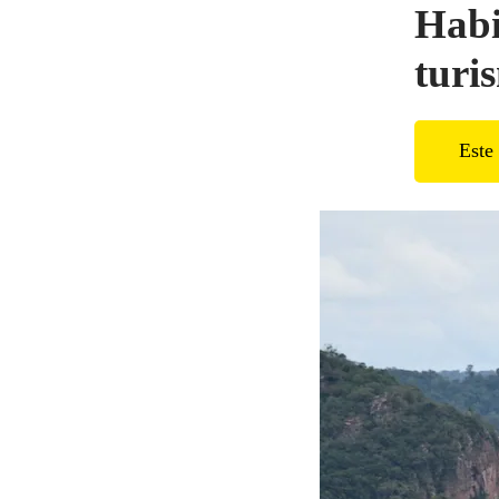
Habi
turi
Este 