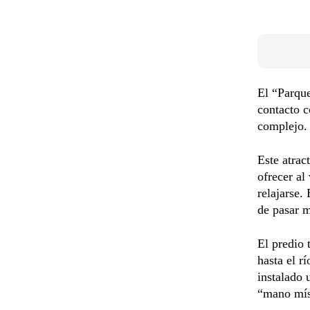
El “Parque
contacto c
complejo.
Este atrac
ofrecer al
relajarse.
de pasar m
El predio 
hasta el r
instalado 
“mano míst