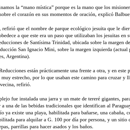
namos la “mano mística” porque es la mano que los misionero
sobre el corazón en sus momentos de oración, explicó Balbue
refirió que el nombre de parque ecológico jesuita que le dier
bedece a que este era un paso que utilizaban los jesuitas en 
reducciones de Santísima Trinidad, ubicada sobre la margen d
reducción San Ignacio Mini, sobre la margen izquierda (actual 
s, Argentina).
Reducciones están prácticamente una frente a otra, y en este p
 muy estrecho, por lo que usaban este camino para cruzar y ll
vecina, refirió.
lejo fue instalada una jarra y un mate de tereré gigantes, par
r a una de las bebidas tradicionales que identifican al Paragua
 río ya existe una playa, habilitada para bañarse, una cabaña, c
ilitada para alquilar a G. 100 por día por persona, y un sitio
arpas, parrillas para hacer asados y los baños.