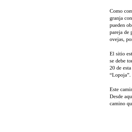
Como compl
granja con
pueden obs
pareja de 
ovejas, po
El sitio e
se debe to
20 de esta
“Lopoja”.
Este camin
Desde aquí
camino que