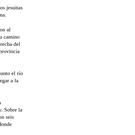
s jesuitas
na.
on al
su camino
erecha del
provincia
unto el río
egar a la
a
y. Sobre la
on seis
 donde