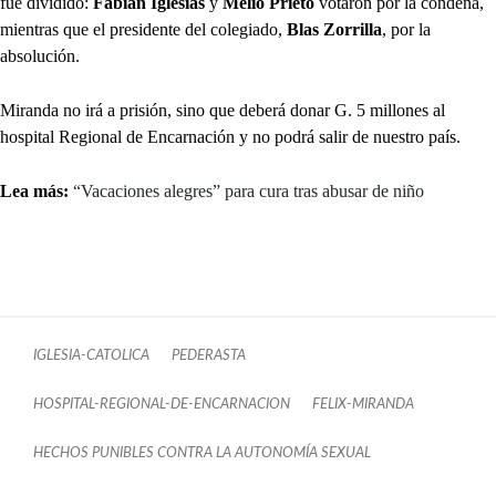
fue dividido:
Fabián Iglesias
y
Melio Prieto
votaron por la condena,
mientras que el presidente del colegiado,
Blas Zorrilla
, por la
absolución.
Miranda no irá a prisión, sino que deberá donar G. 5 millones al
hospital Regional de Encarnación y no podrá salir de nuestro país.
Lea más:
“Vacaciones alegres” para cura tras abusar de niño
IGLESIA-CATOLICA
PEDERASTA
HOSPITAL-REGIONAL-DE-ENCARNACION
FELIX-MIRANDA
HECHOS PUNIBLES CONTRA LA AUTONOMÍA SEXUAL