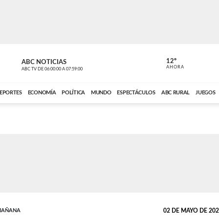
12º
ABC NOTICIAS
CONTACTO
AHORA
ABC TV
DE
06:00:00
A
07:59:00
ABC CARDINAL 
EPORTES
ECONOMÍA
POLÍTICA
MUNDO
ESPECTÁCULOS
ABC RURAL
JUEGOS
 MAÑANA
02 DE MAYO DE 2022