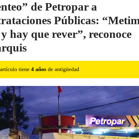
nteo” de Petropar a
rataciones Públicas: “Metim
 y hay que rever”, reconoce
rquis
artículo tiene
4
año
s
de antigüedad