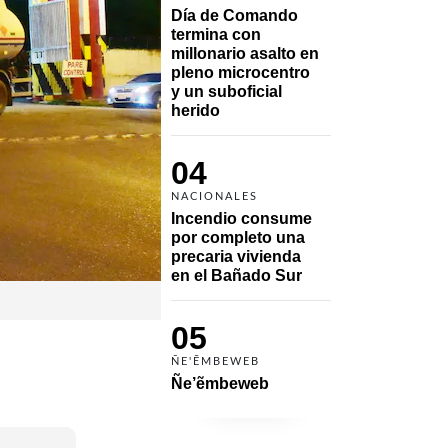
Día de Comando 
termina con 
millonario asalto en 
pleno microcentro 
y un suboficial 
herido
04
NACIONALES
Incendio consume 
por completo una 
precaria vivienda 
en el Bañado Sur
05
ÑE'ẼMBEWEB
Ñe’ẽmbeweb