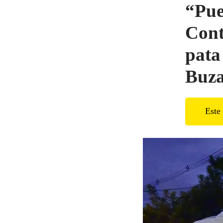
“Pue
Cont
pata
Buza
Este 