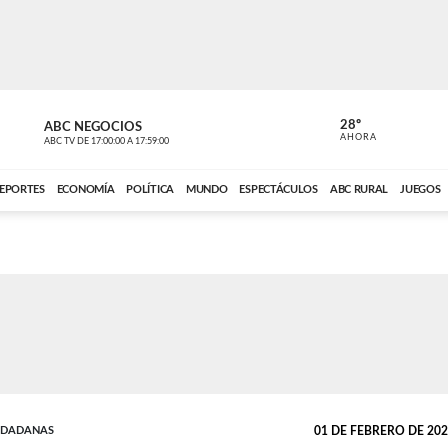
28º
ABC NEGOCIOS
ANCHO PER
AHORA
ABC TV
DE
17:00:00
A
17:59:00
ABC CARDINAL 
EPORTES
ECONOMÍA
POLÍTICA
MUNDO
ESPECTÁCULOS
ABC RURAL
JUEGOS
UDADANAS
01 DE FEBRERO DE 2023