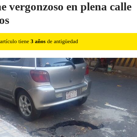
e vergonzoso en plena calle
os
artículo tiene
3
año
s
de antigüedad