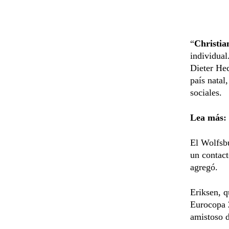
“
Christia
individual
Dieter Hec
país natal
sociales.
Lea más
:
El Wolfsb
un contact
agregó.
Eriksen, q
Eurocopa 2
amistoso 