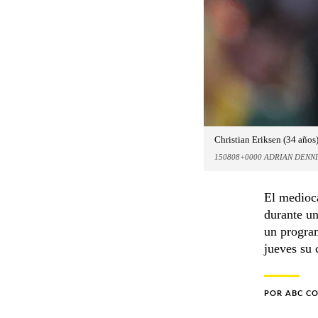
Christian Eriksen (34 años
150808+0000 ADRIAN DENNI
El medioca
durante un
un program
jueves su 
POR
ABC C