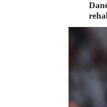
Dané
reha