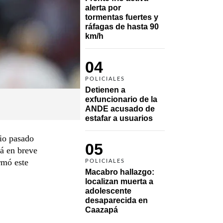
alerta por 
tormentas fuertes y 
ráfagas de hasta 90 
km/h
04
POLICIALES
Detienen a 
exfuncionario de la 
ANDE acusado de 
estafar a usuarios
io pasado
05
á en breve
rmó este
POLICIALES
Macabro hallazgo: 
localizan muerta a 
adolescente 
desaparecida en 
Caazapá 