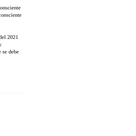
consciente
consciente
 del 2021
y
e se debe