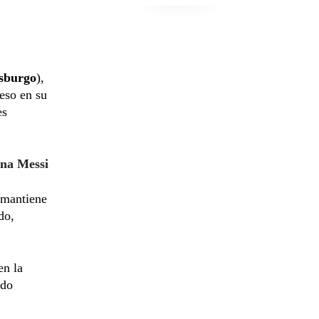
sburgo
),
ceso en su
es
ana Messi
 mantiene
do,
en la
ido