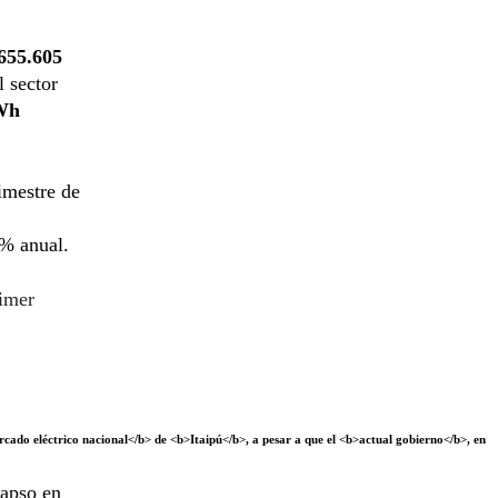
655.605
l sector
Wh
imestre de
5% anual.
rimer
ercado eléctrico nacional</b> de <b>Itaipú</b>, a pesar a que el <b>actual gobierno</b>, en
lapso en