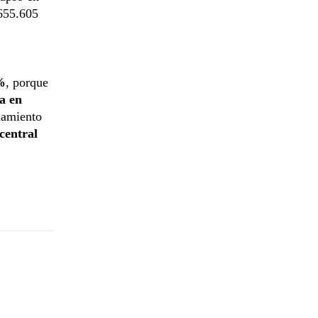
655.605
%
, porque
a en
hamiento
central