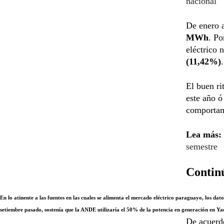
nacional
De enero 
MWh
. Po
eléctrico 
(11,42%)
.
El buen r
este año ó
comportami
Lea más:
semestre
Continú
En lo atinente a las fuentes en las cuales se alimenta el mercado eléctrico paraguayo, los d
setiembre pasado, sostenía que la ANDE utilizaría el 50% de la potencia en generación en Ya
De acuerdo