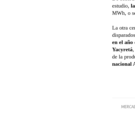
estudio,
la
MWh, o se
La otra ce
disparados
en el año
Yacyretá
,
de la prod
nacional 
MERCAD