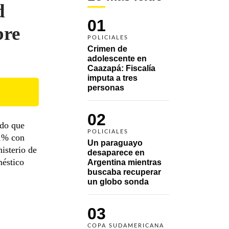
d
01
bre
POLICIALES
Crimen de 
adolescente en 
Caazapá: Fiscalía 
imputa a tres 
personas 
02
ado que
POLICIALES
11% con
Un paraguayo 
nisterio de
desaparece en 
méstico
Argentina mientras 
buscaba recuperar 
un globo sonda 
03
COPA SUDAMERICANA