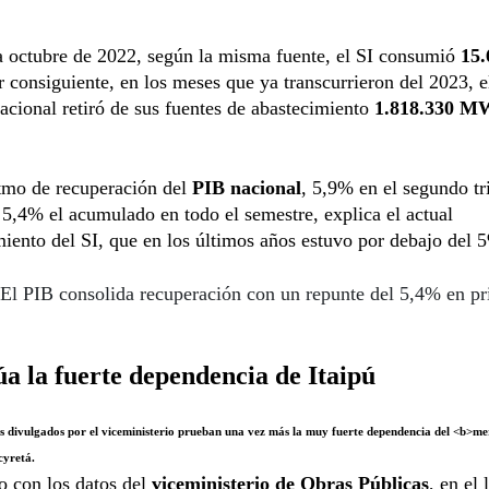
a octubre de 2022, según la misma fuente, el SI consumió
15.
r consiguiente, en los meses que ya transcurrieron del 2023, e
nacional retiró de sus fuentes de abastecimiento
1.818.330 M
itmo de recuperación del
PIB nacional
, 5,9% en el segundo tr
 5,4% el acumulado en todo el semestre, explica el actual
ento del SI, que en los últimos años estuvo por debajo del 
El PIB consolida recuperación con un repunte del 5,4% en p
a la fuerte dependencia de Itaipú
atos divulgados por el viceministerio prueban una vez más la muy fuerte dependencia del <b>m
cyretá.
 con los datos del
viceministerio de Obras Públicas
, en el 