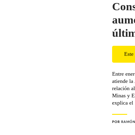
Cons
aume
últi
Este 
Entre ener
atiende l
relación a
Minas y E
explica el
POR
RAMÓN