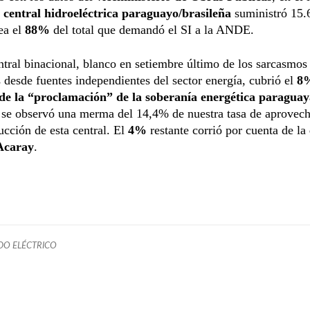
 central hidroeléctrica paraguayo/brasileña
suministró
15.
a el
88%
del total que demandó el SI a la ANDE.
ntral binacional, blanco en setiembre último de los sarcasmos
 desde fuentes independientes del sector energía, cubrió el
8
 de la “proclamación” de la soberanía energética paraguay
 se observó una merma del 14,4% de nuestra tasa de aprovec
ucción de esta central. El
4%
restante corrió por cuenta de la
Acaray
.
O ELÉCTRICO