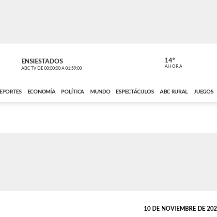
14º
ENSIESTADOS
VOCES DEL
AHORA
ABC TV
DE
00:00:00
A
01:59:00
ABC CARDINAL 
EPORTES
ECONOMÍA
POLÍTICA
MUNDO
ESPECTÁCULOS
ABC RURAL
JUEGOS
10 DE NOVIEMBRE DE 2023